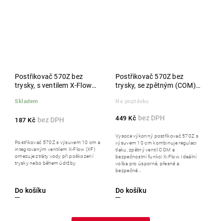
Postřikovač 570Z bez
Postřikovač 570Z bez
trysky, s ventilem X-Flow
trysky, se zpětným (COM)
(XF), výsuv 10 cm
a X-Flow (XF) ventilem,
Skladem
Na poptávku
regulace tlaku, výsuv 10
cm
449 Kč
187 Kč
Vysoce výkonný postřikovač 570Z s
Postřikovač 570Z s výsuvem 10 cm a
výsuvem 10 cm kombinuje regulaci
integrovaným ventilem X-Flow (XF)
tlaku, zpětný ventil COM a
omezuje ztráty vody při poškození
bezpečnostní funkci X-Flow. Ideální
trysky nebo během údržby.
volba pro úsporné, přesné a
bezpečné...
Do košíku
Do košíku