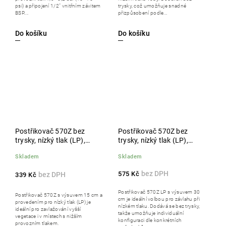
psi) a připojení 1/2" vnitřním závitem
trysky, což umožňuje snadné
BSP....
přizpůsobení podle...
Do košíku
Do košíku
Postřikovač 570Z bez
Postřikovač 570Z bez
trysky, nízký tlak (LP),
trysky, nízký tlak (LP),
výsuv 15 cm
výsuv 30 cm
Skladem
Skladem
575 Kč
339 Kč
Postřikovač 570Z LP s výsuvem 30
Postřikovač 570Z s výsuvem 15 cm a
cm je ideální volbou pro závlahu při
provedením pro nízký tlak (LP) je
nízkém tlaku. Dodává se bez trysky,
ideální pro zavlažování vyšší
takže umožňuje individuální
vegetace i v místech s nižším
konfiguraci dle konkrétních
provozním tlakem.