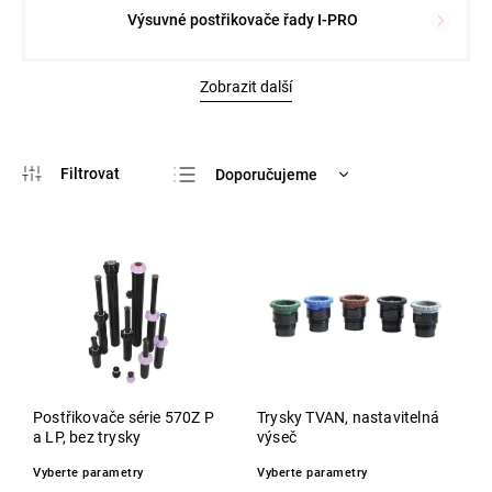
Výsuvné postřikovače řady I-PRO
Zobrazit další
Doporučujeme
Nejlevnější
Nejdražší
Nejprodávanější
Abecedně
Postřikovače série 570Z P
Trysky TVAN, nastavitelná
a LP, bez trysky
výseč
Vyberte parametry
Vyberte parametry