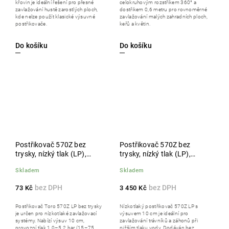
křovin je ideální řešení pro přesné
celokruhovým rozstřikem 360° a
zavlažování hustě zarostlých ploch,
dostřikem 0,6 metru pro rovnoměrné
kde nelze použít klasické výsuvné
zavlažování malých zahradních ploch,
postřikovače.
keřů a květin.
Do košíku
Do košíku
Postřikovač 570Z bez
Postřikovač 570Z bez
trysky, nízký tlak (LP),
trysky, nízký tlak (LP),
výsuv 10 cm
výsuv 10 cm, balení 50 ks
Skladem
Skladem
73 Kč
3 450 Kč
Postřikovač Toro 570Z LP bez trysky
Nízkotlaký postřikovač 570Z LP s
je určen pro nízkotlaké zavlažovací
výsuvem 10 cm je ideální pro
systémy. Nabízí výsuv 10 cm,
zavlažování trávníků a záhonů při
provozní tlak 1,0–5,2 bar (15–75
nižším tlaku vody. Dodáván bez