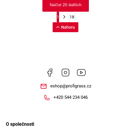
Načíst 20 dalších
1
18
Nahoru
Facebook
Instagram
https://www.youtube.
eshop
@
profigrass.cz
+420 544 234 046
O společnosti