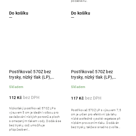
požadavků.
Do košíku
Do košíku
Postřikovač 570Z bez
Postřikovač 570Z bez
trysky, nízký tlak (LP),
trysky, nízký tlak (LP),
výsuv 5 cm
výsuv 7,5 cm
Skladem
Skladem
112 Kč
117 Kč
Nízkotlaký postřikovač 570Z LP s
Postřikovač 570Z LP s výsuvem 7,5
výsuvem 5 cm je ideální volbou pro
cm je určen pro efektivní závlahu
zavlažování nízkých porostů a ploch
nízké a středně vysoké vegetace při
s omezeným tlakem vody. Dodává se
nízkém provozním tlaku. Dodáván
bez trysky, což umožňuje
bez trysky, takže si snadno zvolíte...
přizpůsobení...