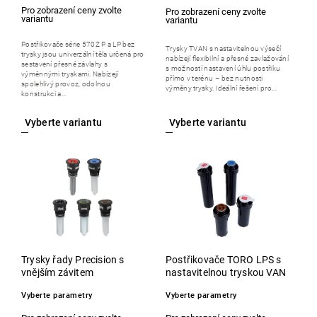
Postřikovače série 570Z P a LP bez
Trysky TVAN s nastavitelnou výsečí
trysky jsou univerzální těla určená pro
nabízejí flexibilní a přesné zavlažování
sestavení přesné závlahy s
s možností nastavení úhlu postřiku
výměnnými tryskami. Nabízejí
přímo v terénu – bez nutnosti
spolehlivý provoz, odolnou
výměny trysky. Ideální řešení pro...
konstrukci a...
Trysky řady Precision s
Postřikovače TORO LPS s
vnějším závitem
nastavitelnou tryskou VAN
Vyberte parametry
Vyberte parametry