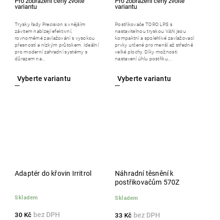
Trysky řady Precision s vnějším
Postřikovače TORO LPS s
závitem nabízejí efektivní,
nastavitelnou tryskou VAN jsou
rovnoměrné zavlažování s vysokou
kompaktní a spolehlivé zavlažovací
přesností a nízkým průtokem. Ideální
prvky určené pro menší až středně
pro moderní zahradní systémy s
velké plochy. Díky možnosti
důrazem na...
nastavení úhlu postřiku...
Adaptér do křovin Irritrol
Náhradní těsnění k
postřikovačům 570Z
Skladem
Skladem
30 Kč
33 Kč