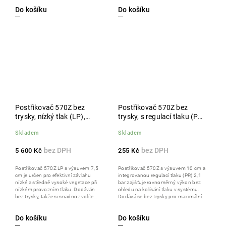
Do košíku
Do košíku
Postřikovač 570Z bez
Postřikovač 570Z bez
trysky, nízký tlak (LP),
trysky, s regulací tlaku (PR)
výsuv 7,5 cm, balení 50 ks
2,1 bar, výsuv 10 cm
Skladem
Skladem
5 600 Kč
255 Kč
Postřikovač 570Z LP s výsuvem 7,5
Postřikovač 570Z s výsuvem 10 cm a
cm je určen pro efektivní závlahu
integrovanou regulací tlaku (PR) 2,1
nízké a středně vysoké vegetace při
bar zajišťuje rovnoměrný výkon bez
nízkém provozním tlaku. Dodáván
ohledu na kolísání tlaku v systému.
bez trysky, takže si snadno zvolíte...
Dodává se bez trysky pro maximální...
Do košíku
Do košíku