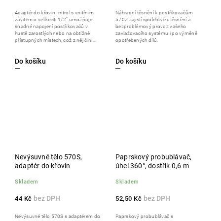
Adaptér do křovin Irritrol s vnitřním
Náhradní těsnění k postřikovačům
závitem o velikosti 1/2" umožňuje
570Z zajistí spolehlivé utěsnění a
snadné napojení postřikovačů v
bezproblémový provoz vašeho
hustě zarostlých nebo na obtížně
zavlažovacího systému i po výměně
přístupných místech, což z něj činí...
opotřebených dílů.
Do košíku
Do košíku
Nevýsuvné tělo 570S,
Paprskový probublávač,
adaptér do křovin
úhel 360°, dostřik 0,6 m
Skladem
Skladem
44 Kč
52,50 Kč
Nevýsuvné tělo 570S s adaptérem do
Paprskový probublávač s