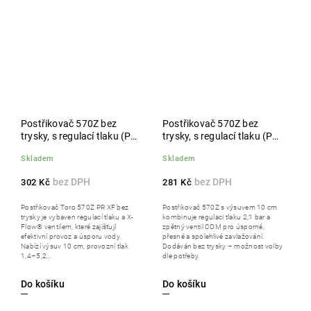
Postřikovač 570Z bez
Postřikovač 570Z bez
trysky, s regulací tlaku (PR)
trysky, s regulací tlaku (PR)
a X-Flow (XF) ventilem,
a zpětným ventilem (COM),
Skladem
Skladem
výsuv 10 cm
výsuv 10 cm
302 Kč
281 Kč
Postřikovač Toro 570Z PR XF bez
Postřikovač 570Z s výsuvem 10 cm
trysky je vybaven regulací tlaku a X-
kombinuje regulaci tlaku 2,1 bar a
Flow® ventilem, které zajišťují
zpětný ventil COM pro úsporné,
efektivní provoz a úsporu vody.
přesné a spolehlivé zavlažování.
Nabízí výsuv 10 cm, provozní tlak
Dodáván bez trysky – možnost volby
1,4–5,2...
dle potřeby.
Do košíku
Do košíku