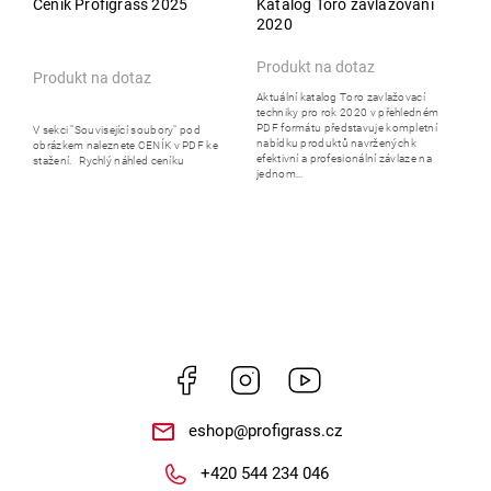
Ceník Profigrass 2025
Katalog Toro zavlažování
2020
Produkt na dotaz
Produkt na dotaz
Aktuální katalog Toro zavlažovací
techniky pro rok 2020 v přehledném
PDF formátu představuje kompletní
V sekci "Související soubory" pod
nabídku produktů navržených k
obrázkem naleznete CENÍK v PDF ke
efektivní a profesionální závlaze na
stažení. Rychlý náhled ceníku
jednom...
Facebook
Instagram
https://www.youtube.
eshop
@
profigrass.cz
+420 544 234 046