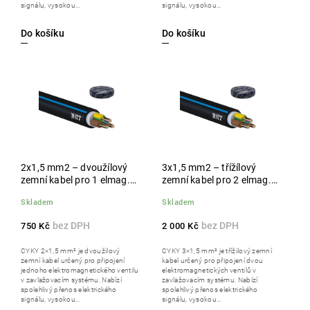
signálu, vysokou...
signálu, vysokou...
Do košíku
Do košíku
2x1,5 mm2 – dvoužílový
3x1,5 mm2 – třížílový
zemní kabel pro 1 elmag.
zemní kabel pro 2 elmag.
ventil, 50 m
ventily, 100 m
Skladem
Skladem
750 Kč
2 000 Kč
CYKY 2×1,5 mm² je dvoužilový
CYKY 3×1,5 mm² je třížilový zemní
zemní kabel určený pro připojení
kabel určený pro připojení dvou
jednoho elektromagnetického ventilu
elektromagnetických ventilů v
v zavlažovacím systému. Nabízí
zavlažovacím systému. Nabízí
spolehlivý přenos elektrického
spolehlivý přenos elektrického
signálu, vysokou...
signálu, vysokou...