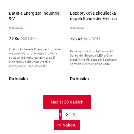
Baterie Energizer Industrial
Bezdotyková zkoušečka
9 V
napětí Schneider Electric s
LED světlem
Skladem
Skladem
75 Kč
725 Kč
Kvalitní 9V baterie Energizer Industrial
Bezdotyková zkoušečka napětí
– spolehlivý zdroj energie pro čidla,
Schneider Electric s LED světlem
ovládací jednotky, senzory a další
slouží k rychlé, bezpečné a přesné
elektroniku s dlouhou výdrží a
kontrole elektrických obvodů.
průmyslovou spolehlivostí.
Do košíku
Do košíku
Načíst 20 dalších
1
6
Nahoru