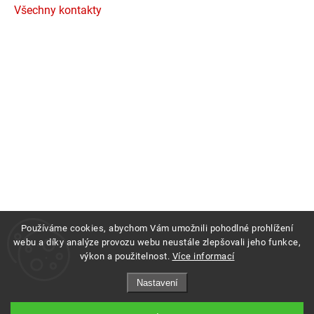
Všechny kontakty
Používáme cookies, abychom Vám umožnili pohodlné prohlížení
webu a díky analýze provozu webu neustále zlepšovali jeho funkce,
výkon a použitelnost.
Více informací
Copyright 2026
Profigrass.cz
. Všechna práva vyhrazena.
Nastavení
Grafický návrh vytvořil a nakódoval
Shoptak.cz