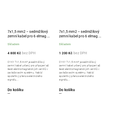
7x1,5 mm2 – sedmižílový
7x1,5 mm2 – sedmižílový
zemní kabel pro 6 elmag.
zemní kabel pro 6 elmag.
ventilů, 100 m
ventilů, 25 m
Skladem
Skladem
4 800 Kč
1 200 Kč
CYKY 7×1,5 mm² je sedmižílový
CYKY 7×1,5 mm² je sedmižílový
zemní kabel určený pro připojení až
zemní kabel určený pro připojení až
šesti elektromagnetických ventilů v
šesti elektromagnetických ventilů v
zavlažovacím systému. Nabízí
zavlažovacím systému. Nabízí
spolehlivý přenos elektrického
spolehlivý přenos elektrického
signálu,...
signálu,...
Do košíku
Do košíku