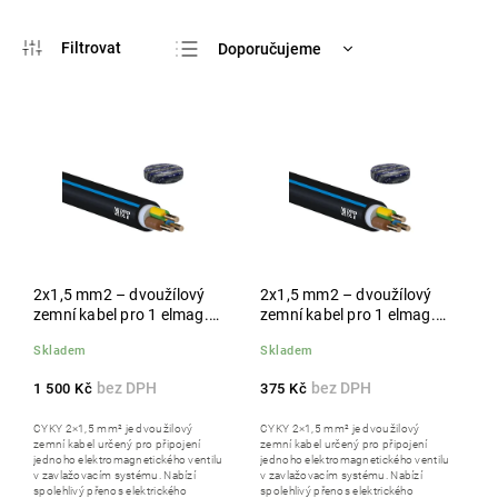
Doporučujeme
Nejlevnější
Nejdražší
Nejprodávanější
Abecedně
2x1,5 mm2 – dvoužílový
2x1,5 mm2 – dvoužílový
zemní kabel pro 1 elmag.
zemní kabel pro 1 elmag.
ventil, 100 m
ventil, 25 m
Skladem
Skladem
1 500 Kč
375 Kč
CYKY 2×1,5 mm² je dvoužilový
CYKY 2×1,5 mm² je dvoužilový
zemní kabel určený pro připojení
zemní kabel určený pro připojení
jednoho elektromagnetického ventilu
jednoho elektromagnetického ventilu
v zavlažovacím systému. Nabízí
v zavlažovacím systému. Nabízí
spolehlivý přenos elektrického
spolehlivý přenos elektrického