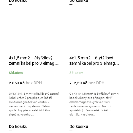
Do košíku
Do košíku
4x1,5 mm2 – čtyřžílový
4x1,5 mm2 – čtyřžílový
zemní kabel pro 3 elmag.
zemní kabel pro 3 elmag.
ventily, 100 m
ventily, 25 m
Skladem
Skladem
2 850 Kč
712,50 Kč
CYKY 4×1,5 mm² je čtyřžilový zemní
CYKY 4×1,5 mm² je čtyřžilový zemní
kabel určený pro připojení až tří
kabel určený pro připojení až tří
elektromagnetických ventilů v
elektromagnetických ventilů v
zavlažovacím systému. Nabízí
zavlažovacím systému. Nabízí
spolehlivý přenos elektrického
spolehlivý přenos elektrického
signálu, vysokou...
signálu, vysokou...
Do košíku
Do košíku