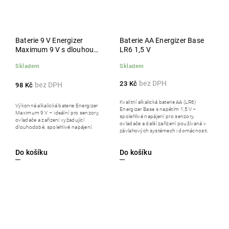
Baterie 9 V Energizer
Baterie AA Energizer Base
Maximum 9 V s dlouhou
LR6 1,5 V
životností
Skladem
Skladem
23 Kč
98 Kč
Kvalitní alkalická baterie AA (LR6)
Výkonná alkalická baterie Energizer
Energizer Base s napětím 1,5 V –
Maximum 9 V – ideální pro senzory,
spolehlivé napájení pro senzory,
ovladače a zařízení vyžadující
ovladače a další zařízení používaná v
dlouhodobé, spolehlivé napájení.
závlahových systémech i domácnosti.
Do košíku
Do košíku