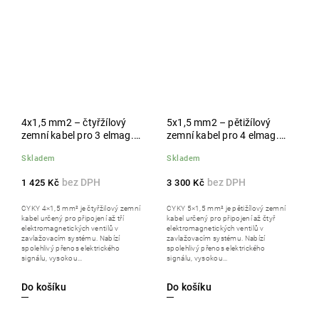
4x1,5 mm2 – čtyřžílový
5x1,5 mm2 – pětižílový
zemní kabel pro 3 elmag.
zemní kabel pro 4 elmag.
ventily, 50 m
ventily, 100 m
Skladem
Skladem
1 425 Kč
3 300 Kč
CYKY 4×1,5 mm² je čtyřžilový zemní
CYKY 5×1,5 mm² je pětižílový zemní
kabel určený pro připojení až tří
kabel určený pro připojení až čtyř
elektromagnetických ventilů v
elektromagnetických ventilů v
zavlažovacím systému. Nabízí
zavlažovacím systému. Nabízí
spolehlivý přenos elektrického
spolehlivý přenos elektrického
signálu, vysokou...
signálu, vysokou...
Do košíku
Do košíku