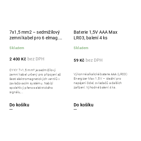
7x1,5 mm2 – sedmižílový
Baterie 1,5V AAA Max
zemní kabel pro 6 elmag.
LR03, balení 4 ks
ventilů, 50 m
Skladem
Skladem
2 400 Kč
59 Kč
CYKY 7×1,5 mm² je sedmižílový
Výkonné alkalické baterie AAA (LR03)
zemní kabel určený pro připojení až
Energizer Max 1,5 V – ideální pro
šesti elektromagnetických ventilů v
napájení čidel, ovladačů a dalších
zavlažovacím systému. Nabízí
zařízení. Výhodné balení 4 ks.
spolehlivý přenos elektrického
signálu,...
Do košíku
Do košíku