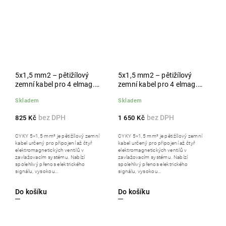
5x1,5 mm2 – pětižílový
5x1,5 mm2 – pětižílový
zemní kabel pro 4 elmag.
zemní kabel pro 4 elmag.
ventily, 25 m
ventily, 50 m
Skladem
Skladem
825 Kč
1 650 Kč
CYKY 5×1,5 mm² je pětižílový zemní
CYKY 5×1,5 mm² je pětižílový zemní
kabel určený pro připojení až čtyř
kabel určený pro připojení až čtyř
elektromagnetických ventilů v
elektromagnetických ventilů v
zavlažovacím systému. Nabízí
zavlažovacím systému. Nabízí
spolehlivý přenos elektrického
spolehlivý přenos elektrického
signálu, vysokou...
signálu, vysokou...
Do košíku
Do košíku