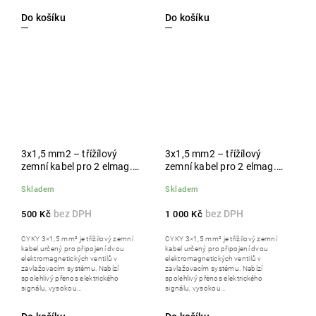
Do košíku
Do košíku
3x1,5 mm2 – třížílový
3x1,5 mm2 – třížílový
zemní kabel pro 2 elmag.
zemní kabel pro 2 elmag.
ventily, 25 m
ventily, 50 m
Skladem
Skladem
500 Kč
1 000 Kč
CYKY 3×1,5 mm² je třížilový zemní
CYKY 3×1,5 mm² je třížilový zemní
kabel určený pro připojení dvou
kabel určený pro připojení dvou
elektromagnetických ventilů v
elektromagnetických ventilů v
zavlažovacím systému. Nabízí
zavlažovacím systému. Nabízí
spolehlivý přenos elektrického
spolehlivý přenos elektrického
signálu, vysokou...
signálu, vysokou...