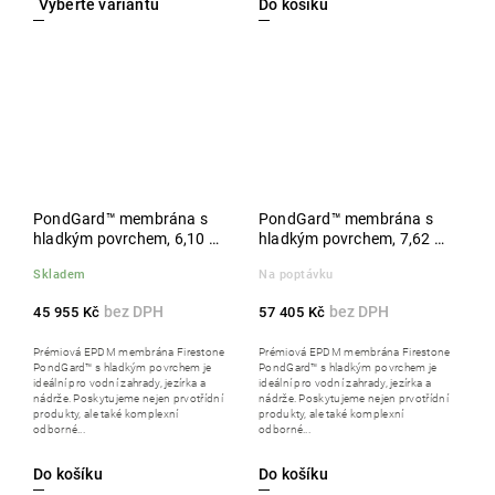
Do košíku
PondGard™ membrána s
PondGard™ membrána s
hladkým povrchem, 6,10 x
hladkým povrchem, 7,62 x
30,50 m, role
30,50 m, role
Skladem
Na poptávku
45 955 Kč
57 405 Kč
Prémiová EPDM membrána Firestone
Prémiová EPDM membrána Firestone
PondGard™ s hladkým povrchem je
PondGard™ s hladkým povrchem je
ideální pro vodní zahrady, jezírka a
ideální pro vodní zahrady, jezírka a
nádrže. Poskytujeme nejen prvotřídní
nádrže. Poskytujeme nejen prvotřídní
produkty, ale také komplexní
produkty, ale také komplexní
odborné...
odborné...
Do košíku
Do košíku