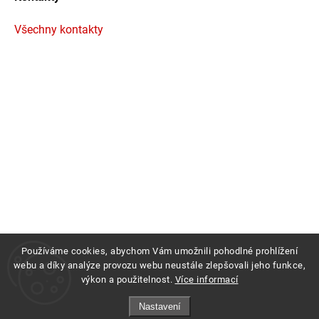
Všechny kontakty
Používáme cookies, abychom Vám umožnili pohodlné prohlížení
webu a díky analýze provozu webu neustále zlepšovali jeho funkce,
výkon a použitelnost.
Více informací
Copyright 2026
Profigrass.cz
. Všechna práva vyhrazena.
Nastavení
Grafický návrh vytvořil a nakódoval
Shoptak.cz