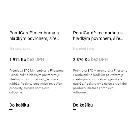
PondGard™ membrána s
PondGard™ membrána s
hladkým povrchem, šíře
hladkým povrchem, šíře
7,62m, metráž
9,15 m, metráž
Na poptávku
Na poptávku
1 974 Kč
2 370 Kč
Prémiová EPDM membrána Firestone
Prémiová EPDM membrána Firestone
PondGard™ s hladkým povrchem je
PondGard™ s hladkým povrchem je
ideální pro vodní zahrady, jezírka a
ideální pro vodní zahrady, jezírka a
nádrže. Poskytujeme nejen prvotřídní
nádrže. Poskytujeme nejen prvotřídní
produkty, ale také komplexní
produkty, ale také komplexní
odborné...
odborné...
Do košíku
Do košíku