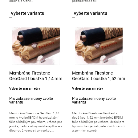
odolné, pružné...
požadované délk
Membrána Firestone
Membrána Firestone
GeoGard tloušťka 1,14 mm
GeoGard tloušťka 1,52 mm
Vyberte parametry
Vyberte parametry
Membrána Firestone GeoGard 1,14
Membrána Firestone GeoGard s
mm je kvalitní EPDM hydroizolační
tloušťkou 1,52 mm je odolná EPDM
fólie s hladkým povrchem, určená pro
fólie s hladkým povrchem, ideální pro
jezírka, nádrže a krajinářské aplikace s
hydroizolaci jezírek, retenčních nádrží
dlouhou životností a vysokou...
a zemních staveb.