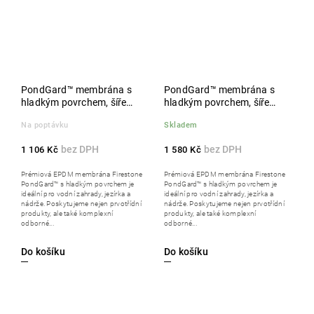
PondGard™ membrána s
PondGard™ membrána s
hladkým povrchem, šíře
hladkým povrchem, šíře
4,27 m, metráž
6,10 m, metráž
Na poptávku
Skladem
1 106 Kč
1 580 Kč
Prémiová EPDM membrána Firestone
Prémiová EPDM membrána Firestone
PondGard™ s hladkým povrchem je
PondGard™ s hladkým povrchem je
ideální pro vodní zahrady, jezírka a
ideální pro vodní zahrady, jezírka a
nádrže. Poskytujeme nejen prvotřídní
nádrže. Poskytujeme nejen prvotřídní
produkty, ale také komplexní
produkty, ale také komplexní
odborné...
odborné...
Do košíku
Do košíku