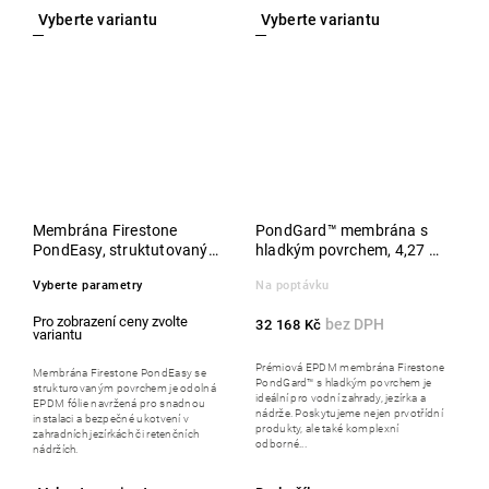
Membrána Firestone
PondGard™ membrána s
PondEasy, struktutovaný
hladkým povrchem, 4,27 x
povrch
30,50 m, role
Vyberte parametry
Na poptávku
32 168 Kč
Prémiová EPDM membrána Firestone
Membrána Firestone PondEasy se
PondGard™ s hladkým povrchem je
strukturovaným povrchem je odolná
ideální pro vodní zahrady, jezírka a
EPDM fólie navržená pro snadnou
nádrže. Poskytujeme nejen prvotřídní
instalaci a bezpečné ukotvení v
produkty, ale také komplexní
zahradních jezírkách či retenčních
odborné...
nádržích.