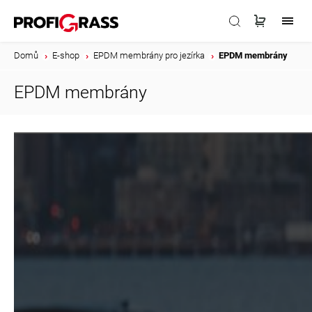
Domů
/
E-shop
/
EPDM membrány pro jezírka
/
EPDM membrány
EPDM membrány