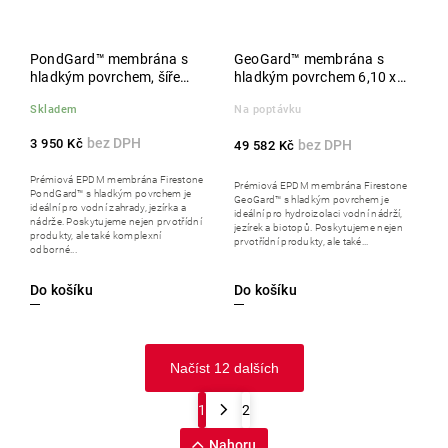
PondGard™ membrána s
GeoGard™ membrána s
hladkým povrchem, šíře
hladkým povrchem 6,10 x
15,25 m, metráž
30,50 m
Skladem
Na poptávku
3 950 Kč
49 582 Kč
Prémiová EPDM membrána Firestone
Prémiová EPDM membrána Firestone
PondGard™ s hladkým povrchem je
GeoGard™ s hladkým povrchem je
ideální pro vodní zahrady, jezírka a
ideální pro hydroizolaci vodní nádrží,
nádrže. Poskytujeme nejen prvotřídní
jezírek a biotopů. Poskytujeme nejen
produkty, ale také komplexní
prvotřídní produkty, ale také...
odborné...
Do košíku
Do košíku
Načíst 12 dalších
1
2
Nahoru