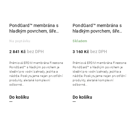
PondGard™ membrána s
PondGard™ membrána s
hladkým povrchem, šíře
hladkým povrchem, šíře
10,97 m, metráž
12,20 m, metráž
Na poptávku
Skladem
2 841 Kč
3 160 Kč
Prémiová EPDM membrána Firestone
Prémiová EPDM membrána Firestone
PondGard™ s hladkým povrchem je
PondGard™ s hladkým povrchem je
ideální pro vodní zahrady, jezírka a
ideální pro vodní zahrady, jezírka a
nádrže. Poskytujeme nejen prvotřídní
nádrže. Poskytujeme nejen prvotřídní
produkty, ale také komplexní
produkty, ale také komplexní
odborné...
odborné...
Do košíku
Do košíku