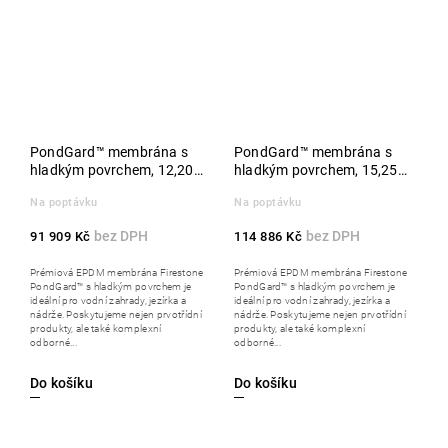
PondGard™ membrána s
PondGard™ membrána s
hladkým povrchem, 12,20 x
hladkým povrchem, 15,25 x
30,50 m, role
30,50 m, role
Na poptávku
Na poptávku
91 909 Kč
114 886 Kč
Prémiová EPDM membrána Firestone
Prémiová EPDM membrána Firestone
PondGard™ s hladkým povrchem je
PondGard™ s hladkým povrchem je
ideální pro vodní zahrady, jezírka a
ideální pro vodní zahrady, jezírka a
nádrže. Poskytujeme nejen prvotřídní
nádrže. Poskytujeme nejen prvotřídní
produkty, ale také komplexní
produkty, ale také komplexní
odborné...
odborné...
Do košíku
Do košíku