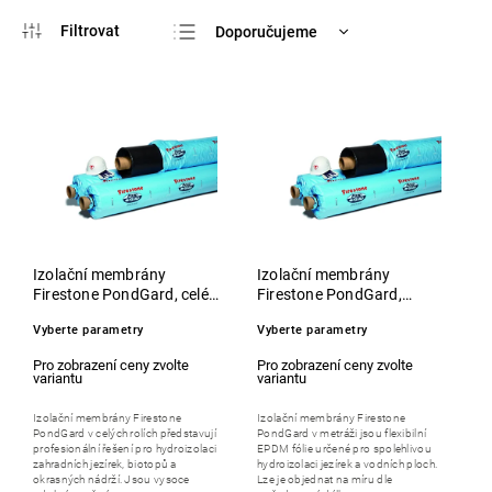
Doporučujeme
Nejlevnější
Nejdražší
Nejprodávanější
Abecedně
Izolační membrány
Izolační membrány
Firestone PondGard, celé
Firestone PondGard,
role
metráž
Vyberte parametry
Vyberte parametry
Izolační membrány Firestone
Izolační membrány Firestone
PondGard v celých rolích představují
PondGard v metráži jsou flexibilní
profesionální řešení pro hydroizolaci
EPDM fólie určené pro spolehlivou
zahradních jezírek, biotopů a
hydroizolaci jezírek a vodních ploch.
okrasných nádrží. Jsou vysoce
Lze je objednat na míru dle