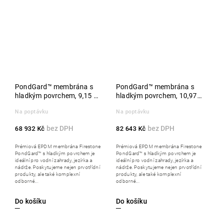
PondGard™ membrána s
PondGard™ membrána s
hladkým povrchem, 9,15 x
hladkým povrchem, 10,97 x
30,50 m role
30,50 m, role
Na poptávku
Na poptávku
68 932 Kč
82 643 Kč
Prémiová EPDM membrána Firestone
Prémiová EPDM membrána Firestone
PondGard™ s hladkým povrchem je
PondGard™ s hladkým povrchem je
ideální pro vodní zahrady, jezírka a
ideální pro vodní zahrady, jezírka a
nádrže. Poskytujeme nejen prvotřídní
nádrže. Poskytujeme nejen prvotřídní
produkty, ale také komplexní
produkty, ale také komplexní
odborné...
odborné...
Do košíku
Do košíku