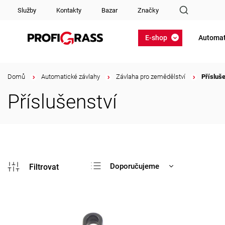
Služby
Kontakty
Bazar
Značky
E-shop
Automat
Domů
/
Automatické závlahy
/
Závlaha pro zemědělství
/
Přísluš
Příslušenství
Doporučujeme
Nejlevnější
Nejdražší
Nejprodávanější