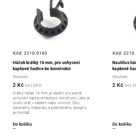
Abecedně
Kód:
2210.0160
Kód:
2210
Háček krátký 16 mm, pro uchycení
Nautilus há
kapkové hadice ke konstrukci
kapkové ha
drátu
Skladem
Skladem
2 Kč
2 Kč
Krátký háček 16 mm je ideální pro pevné
uchycení kapkové hadice k konstrukci, jako je
vodící drát v sadech nebo vinicích. Díky
odolnému materiálu a praktickému designu
je montáž...
Do košíku
Do košíku