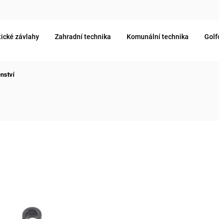
ické závlahy
Zahradní technika
Komunální technika
Golf
enství