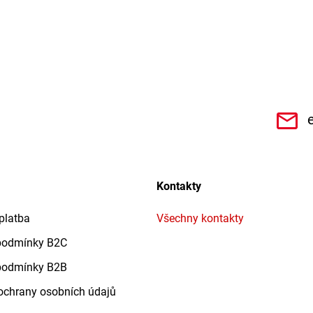
CHe3s9Qz1TwSQaktx4ybLOQ/videos
Kontakty
platba
Všechny kontakty
podmínky B2C
podmínky B2B
chrany osobních údajů