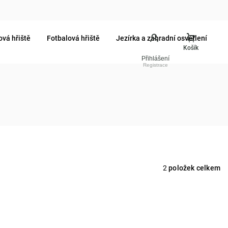
ová hřiště
Fotbalová hřiště
Jezírka a zahradní osvětlení
Přihlášení
2
položek celkem