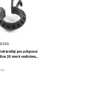
.0200
ček krátký pro uchycení
dice 20 mm k vodícímu