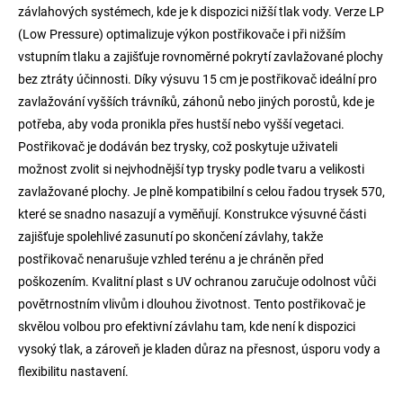
závlahových systémech, kde je k dispozici nižší tlak vody. Verze LP
(Low Pressure) optimalizuje výkon postřikovače i při nižším
vstupním tlaku a zajišťuje rovnoměrné pokrytí zavlažované plochy
bez ztráty účinnosti. Díky výsuvu 15 cm je postřikovač ideální pro
zavlažování vyšších trávníků, záhonů nebo jiných porostů, kde je
potřeba, aby voda pronikla přes hustší nebo vyšší vegetaci.
Postřikovač je dodáván bez trysky, což poskytuje uživateli
možnost zvolit si nejvhodnější typ trysky podle tvaru a velikosti
zavlažované plochy. Je plně kompatibilní s celou řadou trysek 570,
které se snadno nasazují a vyměňují. Konstrukce výsuvné části
zajišťuje spolehlivé zasunutí po skončení závlahy, takže
postřikovač nenarušuje vzhled terénu a je chráněn před
poškozením. Kvalitní plast s UV ochranou zaručuje odolnost vůči
povětrnostním vlivům i dlouhou životnost. Tento postřikovač je
skvělou volbou pro efektivní závlahu tam, kde není k dispozici
vysoký tlak, a zároveň je kladen důraz na přesnost, úsporu vody a
flexibilitu nastavení.