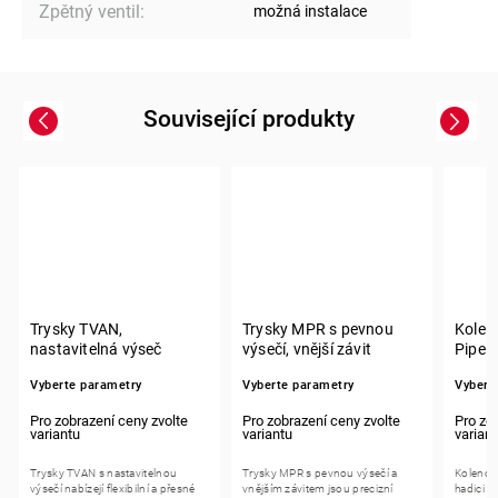
Zpětný ventil
:
možná instalace
Související produkty
Previous
Next
Trysky TVAN,
Trysky MPR s pevnou
Kolena
nastavitelná výseč
výsečí, vnější závit
Pipe s
Vyberte parametry
Vyberte parametry
Vybert
Trysky TVAN s nastavitelnou
Trysky MPR s pevnou výsečí a
Koleno s
výsečí nabízejí flexibilní a přesné
vnějším závitem jsou precizní
hadici F