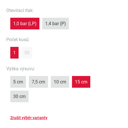
Otevírací tlak
:
1,0 bar (LP)
1,4 bar (P)
Počet kusů
:
1
50
Výška výsuvu
:
5 cm
7,5 cm
10 cm
15 cm
30 cm