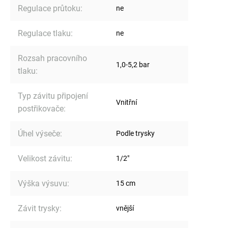
Regulace průtoku
:
ne
Regulace tlaku
:
ne
Rozsah pracovního
1,0-5,2 bar
tlaku
:
Typ závitu připojení
Vnitřní
postřikovače
:
Úhel výseče
:
Podle trysky
Velikost závitu
:
1/2"
Výška výsuvu
:
15 cm
Závit trysky
:
vnější