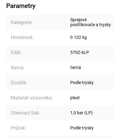
Parametry
Sprejové
Kategorie
:
postřikovače a trysky
Hmotnost
:
0.102 kg
EAN
:
570Z-6LP
Barva
:
černá
Dostřik
:
Podle trysky
Materiál výsuvníku
:
plast
Otevírací tlak
:
1,0 bar (LP)
Průtok
:
Podle trysky