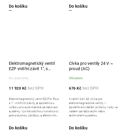
Do košíku
Do košíku
Elektromagnetický ventil
Cívka pro ventily 24 V ~
EZP vnitřní závit 1", s
proud (AC)
regulací průtoku, cívka 24
Na poptávku
Skladem
V AC, balení 20 ks
11 920 Kč
676 Kč
Elektromagnetický ventil EZ-Flo Plus
Kvalitní 24V AC cívka pro
s 1" vnitřními závity je spolehlivou
elektromagnetické ventily –
volbou pro automatické zavlažovací
spolehlivé ovládání průtoku vody ve
systémy. Vyniká odolnou konstrukcí,
vašem zavlažovacím nebo
jednoduchou údržbou a efektivním...
technickém systému.
Do košíku
Do košíku