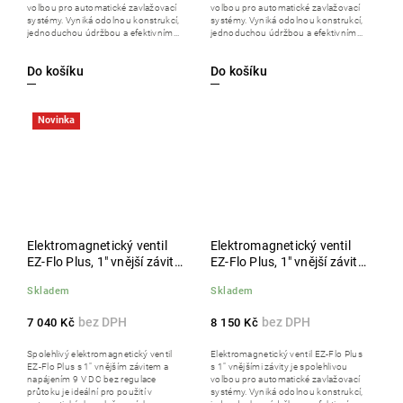
volbou pro automatické zavlažovací
volbou pro automatické zavlažovací
systémy. Vyniká odolnou konstrukcí,
systémy. Vyniká odolnou konstrukcí,
jednoduchou údržbou a efektivním...
jednoduchou údržbou a efektivním...
Do košíku
Do košíku
Novinka
Elektromagnetický ventil
Elektromagnetický ventil
EZ-Flo Plus, 1" vnější závit,
EZ-Flo Plus, 1" vnější závity,
DC 9 V, bez regulace
balení 10 ks
Skladem
Skladem
průtoku, balení 10 ks
7 040 Kč
8 150 Kč
Spolehlivý elektromagnetický ventil
Elektromagnetický ventil EZ-Flo Plus
EZ-Flo Plus s 1" vnějším závitem a
s 1" vnějšími závity je spolehlivou
napájením 9 V DC bez regulace
volbou pro automatické zavlažovací
průtoku je ideální pro použití v
systémy. Vyniká odolnou konstrukcí,