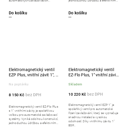
automatických zavlažovacích...
jednoduchou údržbou a efektivním...
Do košíku
Do košíku
Elektromagnetický ventil
Elektromagnetický ventil
EZP Plus, vnitřní závit 1", s
EZ-Flo Plus, 1" vnitřní závit,
regulací průtoku, cívka 9 V
AC-24 V, bez reg. průtoku,
Na poptávku
Skladem
DC, balení 20 ks
balení 20 ks
10 220 Kč
8 150 Kč
Elektromagnetický ventil EZP 1" je
Elektromagnetický ventil EZ-Flo Plus
spolehlivý ventil pro automatické
s 1" vnitřními závity je spolehlivou
řízení zavlažování, který se vyznačuje
volbou pro automatické zavlažovací
snadnou instalací a vysokou
systémy. Vyniká odolnou konstrukcí,
odolností. Díky vnitřnímu závitu 1"
jednoduchou údržbou a efektivním...
BSP...