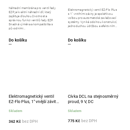
Náhradní membrána pro ventil řady
Elektromagnetický ventil EZ-Flo Plus
EZP je kvalitní náhradní díl, který
s 1" vnitřními závity je spolehlivou
zajišťuje dlouhou životnost a
volbou pro automatické zavlažovací
správnou funkci ventilů řady EZP.
systémy. Vyniká odolnou konstrukcí,
Snadná výměna a kompatibilita s
jednoduchou údržbou a efektivním...
původními...
Do košíku
Do košíku
Elektromagnetický ventil
Cívka DCL na stejnosměrný
EZ-Flo Plus, 1" vnější závity,
proud, 9 V, DC
bez cívky
Skladem
Skladem
775 Kč
362 Kč