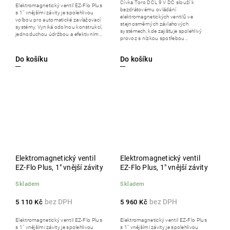
Cívka Toro DCL 9 V DC slouží k
Elektromagnetický ventil EZ-Flo Plus
bezdrátovému ovládání
s 1" vnějšími závity je spolehlivou
elektromagnetických ventilů ve
volbou pro automatické zavlažovací
stejnosměrných závlahových
systémy. Vyniká odolnou konstrukcí,
systémech, kde zajišťuje spolehlivý
jednoduchou údržbou a efektivním...
provoz s nízkou spotřebou...
Do košíku
Do košíku
Elektromagnetický ventil
Elektromagnetický ventil
EZ-Flo Plus, 1" vnější závity
EZ-Flo Plus, 1" vnější závity
Skladem
Skladem
5 110 Kč
5 960 Kč
Elektromagnetický ventil EZ-Flo Plus
Elektromagnetický ventil EZ-Flo Plus
s 1" vnějšími závity je spolehlivou
s 1" vnějšími závity je spolehlivou