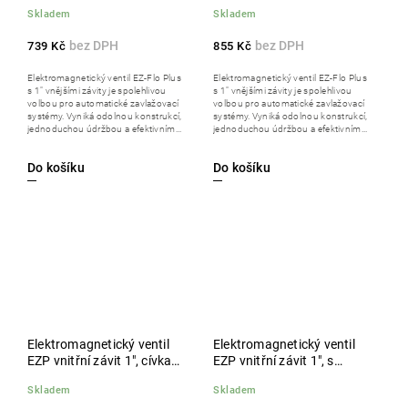
DC 9 V, bez regulace
Skladem
Skladem
průtoku
739 Kč
855 Kč
Elektromagnetický ventil EZ-Flo Plus
Elektromagnetický ventil EZ-Flo Plus
s 1" vnějšími závity je spolehlivou
s 1" vnějšími závity je spolehlivou
volbou pro automatické zavlažovací
volbou pro automatické zavlažovací
systémy. Vyniká odolnou konstrukcí,
systémy. Vyniká odolnou konstrukcí,
jednoduchou údržbou a efektivním...
jednoduchou údržbou a efektivním...
Do košíku
Do košíku
Elektromagnetický ventil
Elektromagnetický ventil
EZP vnitřní závit 1", cívka
EZP vnitřní závit 1", s
24 V AC
regulací průtoku, cívka 24
Skladem
Skladem
V AC