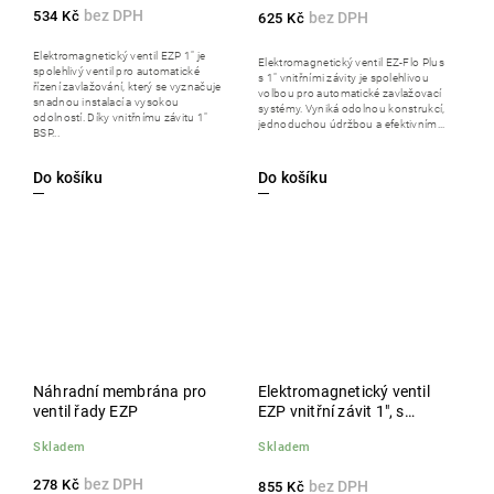
534 Kč
625 Kč
Elektromagnetický ventil EZP 1" je
Elektromagnetický ventil EZ-Flo Plus
spolehlivý ventil pro automatické
s 1" vnitřními závity je spolehlivou
řízení zavlažování, který se vyznačuje
volbou pro automatické zavlažovací
snadnou instalací a vysokou
systémy. Vyniká odolnou konstrukcí,
odolností. Díky vnitřnímu závitu 1"
jednoduchou údržbou a efektivním...
BSP...
Do košíku
Do košíku
Náhradní membrána pro
Elektromagnetický ventil
ventil řady EZP
EZP vnitřní závit 1", s
regulací průtoku, cívka 9 V
Skladem
Skladem
DC
278 Kč
855 Kč