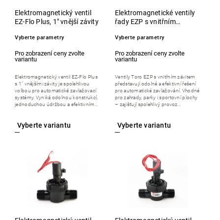
Elektromagnetický ventil
Elektromagnetické ventily
EZ-Flo Plus, 1" vnější závity
řady EZP s vnitřním
závitem
Vyberte parametry
Vyberte parametry
Elektromagnetický ventil EZ-Flo Plus
Ventily Toro EZP s vnitřním závitem
s 1" vnějšími závity je spolehlivou
představují odolné a efektivní řešení
volbou pro automatické zavlažovací
pro automatické zavlažování. Vhodné
systémy. Vyniká odolnou konstrukcí,
pro zahrady, parky i sportovní plochy
jednoduchou údržbou a efektivním...
– zajišťují spolehlivý provoz...