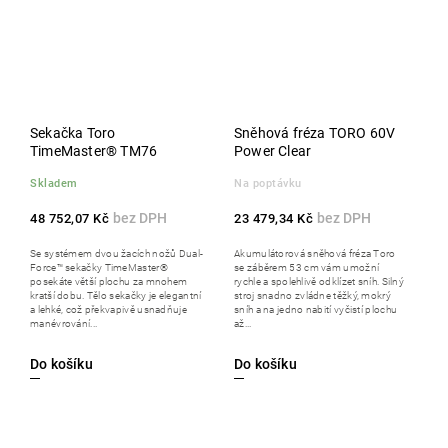
Sekačka Toro
Sněhová fréza TORO 60V
TimeMaster® TM76
Power Clear
Skladem
Na poptávku
48 752,07 Kč
23 479,34 Kč
Se systémem dvou žacích nožů Dual-
Akumulátorová sněhová fréza Toro
Force™ sekačky TimeMaster®
se záběrem 53 cm vám umožní
posekáte větší plochu za mnohem
rychle a spolehlivě odklízet sníh. Silný
kratší dobu. Tělo sekačky je elegantní
stroj snadno zvládne těžký, mokrý
a lehké, což překvapivě usnadňuje
sníh a na jedno nabití vyčistí plochu
manévrování...
až...
Do košíku
Do košíku