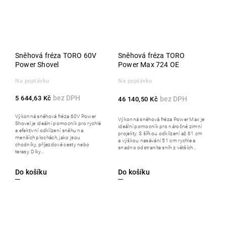
Sněhová fréza TORO 60V
Sněhová fréza TORO
Power Shovel
Power Max 724 OE
Na poptávku
Na poptávku
5 644,63 Kč
46 140,50 Kč
Výkonná sněhová fréza 60V Power
Výkonná sněhová fréza Power Max je
Shovel je ideální pomocník pro rychlé
ideální pomocník pro náročné zimní
a efektivní odklízení sněhu na
projekty. S šířkou odklízení až 61 cm
menších plochách, jako jsou
a výškou nasávání 51 cm rychle a
chodníky, příjezdové cesty nebo
snadno odstraníte sníh z větších...
terasy. Díky...
Do košíku
Do košíku