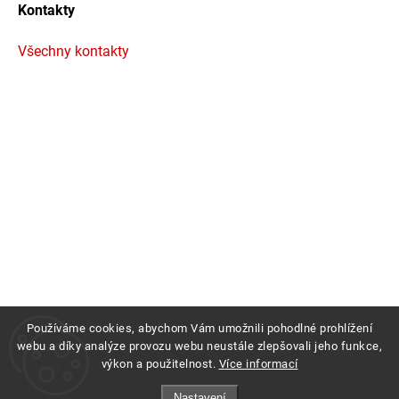
Kontakty
Všechny kontakty
Používáme cookies, abychom Vám umožnili pohodlné prohlížení
webu a díky analýze provozu webu neustále zlepšovali jeho funkce,
výkon a použitelnost.
Více informací
Copyright 2026
Profigrass.cz
. Všechna práva vyhrazena.
Nastavení