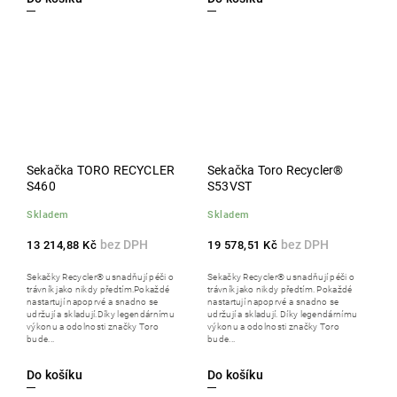
Sekačka TORO RECYCLER
Sekačka Toro Recycler®
S460
S53VST
Skladem
Skladem
13 214,88 Kč
19 578,51 Kč
Sekačky Recycler® usnadňují péči o
Sekačky Recycler® usnadňují péči o
trávník jako nikdy předtím.Pokaždé
trávník jako nikdy předtím. Pokaždé
nastartují napoprvé a snadno se
nastartují napoprvé a snadno se
udržují a skladují.Díky legendárnímu
udržují a skladují. Díky legendárnímu
výkonu a odolnosti značky Toro
výkonu a odolnosti značky Toro
bude...
bude...
Do košíku
Do košíku