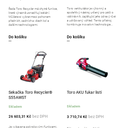
Toro vertikutátor je výkonný a
Řada Toro Recycler má chytré funkce,
spolehlivý nástroj určený pro péči o
které výrazně usnadňují sekání.
váš trávník, zajišťující jeho zdravý růst
Můžete si vybrat mezi pohonem
a udržovaný vzhled. Tento přístroj
předních, zadních a všech kol a
kombinuje inovativní technologie...
dalšími technologiemi.
Do košíku
Do košíku
Sekačka Toro Recycler®
Toro AKU fukar listí
S55AWST
Skladem
Skladem
26 603,31 Kč
3 710,74 Kč
Je vybavena pokrokovými funkcemi,