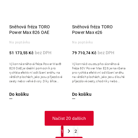
Sněhová fréza TORO
Sněhová fréza TORO
Power Max 826 OAE
Power Max e26
Na poptávku
Na poptávku
51 173,55 Kč
79 710,74 Kč
Výkonná sněhová fréza Power Max®
Výkonná dvoustupňová sněhová
826 OAE je ideální pomocník pro
fréza 60V Power Max E26 je navržena
rychlé a efektivní odklízení sněhu na
pro rychlé a efektivní odklízení sněhu
větších plochách, jako jsou příjezdové
na větších plochách, jako jsou dlouhé
cesty nebo velké dvory. Díky šířce...
příjezdové cesty, chodníky nebo...
Do košíku
Do košíku
Načíst 20 dalších
1
2