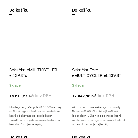
Do košíku
Do košíku
Sekačka eMULTICYCLER
Sekačka Toro
el43PSTs
eMULTICYCLER eL43VST
Skladem
Skladem
15 611,57 Kč
17 842,98 Kč
Modely řady Recycler® 60 V* nabízejí
Akumulátorové sekačky Toro řady
veškerý legendární výkon a odolnost,
Recycler® 60 V* nabízejí veškerý
které očekáváte od společnosti
legendární výkon a odolnost, které
Toro®, aniž byste se museli starat o
očekáváte, aniž byste se museli starat
benzin. A co je nejlepší,...
o benzin. A co je nejlepší,...
Do košíku
Do košíku