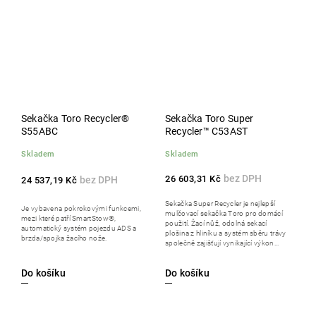
Sekačka Toro Recycler®
Sekačka Toro Super
S55ABC
Recycler™ C53AST
Skladem
Skladem
26 603,31 Kč
24 537,19 Kč
Sekačka Super Recycler je nejlepší
Je vybavena pokrokovými funkcemi,
mulčovací sekačka Toro pro domácí
mezi které patří SmartStow®,
použití. Žací nůž, odolná sekací
automatický systém pojezdu ADS a
plošina z hliníku a systém sběru trávy
brzda/spojka žacího nože.
společně zajišťují vynikající výkon...
Do košíku
Do košíku