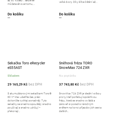
až 50 % času^, takže se
velké dvory. Díky šířce čištění až...
můžetevěnovat tomu,...
Do košíku
Do košíku
Sekačka Toro eRecycler
Sněhová fréza TORO
eS55AST
SnowMax 724 ZXR
Skladem
Na poptávku
29 165,29 Kč
37 743,80 Kč
S akumulátorovými sekačkami Toro®
SnowMax 724 ZXR je ideální volbou
60 V* Max ušetříte čas, práci
pro ty, kteří potřebují spolehlivou
dokončíte rychleji a snadněji. Tyto
frézu, která se snadno ovládá a
sekačky se snadno spouštějí, snadno
zároveň si poradí s náročným
používají a snadno udržují –
sněhem na konci příjezdových cest a
překonají...
dalších...