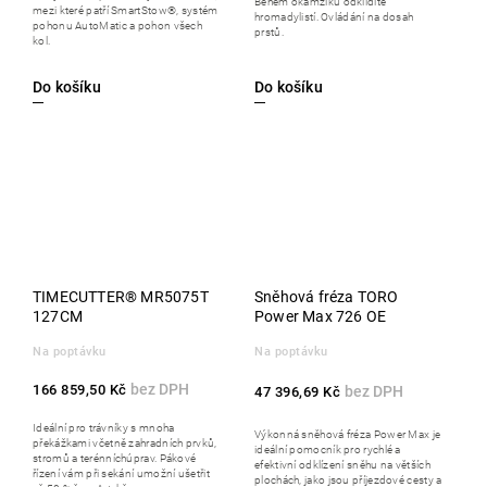
Během okamžiku odklidíte
mezi které patří SmartStow®, systém
hromadylistí. Ovládání na dosah
pohonu AutoMatic a pohon všech
prstů.
kol.
Do košíku
Do košíku
TIMECUTTER® MR5075T
Sněhová fréza TORO
127CM
Power Max 726 OE
Na poptávku
Na poptávku
166 859,50 Kč
47 396,69 Kč
Ideální pro trávníky s mnoha
Výkonná sněhová fréza Power Max je
překážkami včetně zahradních prvků,
ideální pomocník pro rychlé a
stromů a terénníchúprav. Pákové
efektivní odklízení sněhu na větších
řízení vám při sekání umožní ušetřit
plochách, jako jsou příjezdové cesty a