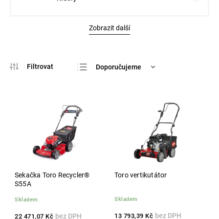
Zobrazit další
Doporučujeme
Nejlevnější
Nejdražší
Nejprodávanější
Abecedně
Sekačka Toro Recycler®
Toro vertikutátor
S55A
Skladem
Skladem
13 793,39 Kč
22 471,07 Kč