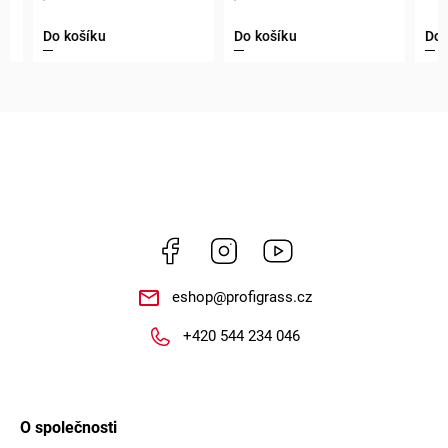
Do košíku
Do košíku
Do ko
Facebook
Instagram
https://www.youtube.
eshop
@
profigrass.cz
+420 544 234 046
O společnosti