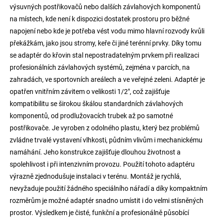
výsuvných postřikovačů nebo dalších závlahových komponentů
na místech, kde není k dispozici dostatek prostoru pro běžné
napojení nebo kde je potřeba vést vodu mimo hlavní rozvody kvůli
překážkám, jako jsou stromy, keře či jiné terénní prvky. Díky tomu
se adaptér do křovin stal nepostradatelným prvkem při realizaci
profesionálních závlahových systémů, zejména v parcích, na
zahradách, ve sportovních areálech a ve veřejné zeleni. Adaptér je
opatřen vnitřním závitem o velikosti 1/2", což zajišťuje
kompatibilitu se širokou škálou standardních závlahových
komponentů, od prodlužovacích trubek až po samotné
postřikovače. Je vyroben z odolného plastu, který bez problémů
zvládne trvalé vystavení vlhkosti, půdním vlivům i mechanickému
namáhání. Jeho konstrukce zajišťuje dlouhou životnost a
spolehlivost i při intenzivním provozu. Použití tohoto adaptéru
výrazně zjednodušuje instalaci v terénu. Montáž je rychlá,
nevyžaduje použití žádného speciálního nářadí a díky kompaktním
rozměrům je možné adaptér snadno umístit i do velmi stísněných
prostor. Výsledkem je čisté, funkční a profesionálně působící