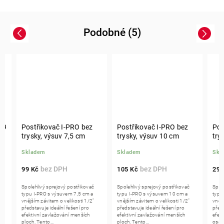
Podobné (5)
Previous
Next
Postřikovač I-PRO bez
Postřikovač I-PRO bez
Postři
trysky, výsuv 7,5 cm
trysky, výsuv 10 cm
trysky
Skladem
Skladem
Sklade
99 Kč
105 Kč
298 K
Spolehlivý sprejový postřikovač
Spolehlivý sprejový postřikovač
Spolehli
typu I-PRO s výsuvem 7,5 cm a
typu I-PRO s výsuvem 10 cm a
typu I-P
vnějším závitem o velikosti 1/2"
vnějším závitem o velikosti 1/2"
vnějším z
představuje ideální řešení pro
představuje ideální řešení pro
představu
efektivní zavlažování menších
efektivní zavlažování menších
efektivn
ploch. Tento...
ploch. Tento...
osázenýc