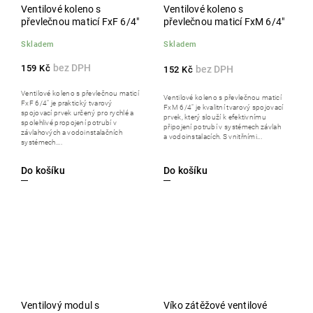
Ventilové koleno s
Ventilové koleno s
převlečnou maticí FxF 6/4"
převlečnou maticí FxM 6/4"
Skladem
Skladem
159 Kč
152 Kč
Ventilové koleno s převlečnou maticí
Ventilové koleno s převlečnou maticí
FxF 6/4" je praktický tvarový
FxM 6/4" je kvalitní tvarový spojovací
spojovací prvek určený pro rychlé a
prvek, který slouží k efektivnímu
spolehlivé propojení potrubí v
připojení potrubí v systémech závlah
závlahových a vodoinstalačních
a vodoinstalacích. S vnitřními...
systémech....
Do košíku
Do košíku
Ventilový modul s
Víko zátěžové ventilové