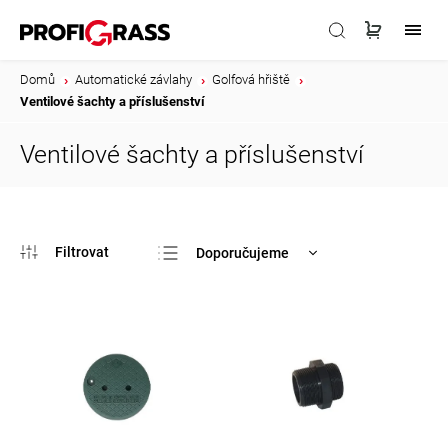
Domů
/
Automatické závlahy
/
Golfová hřiště
/
Ventilové šachty a příslušenství
Ventilové šachty a příslušenství
Doporučujeme
Nejlevnější
Nejdražší
Nejprodávanější
Abecedně