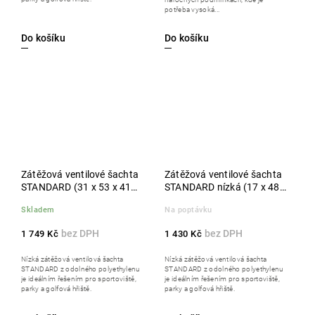
potřeba vysoká...
Do košíku
Do košíku
Zátěžová ventilové šachta
Zátěžová ventilové šachta
STANDARD (31 x 53 x 41
STANDARD nízká (17 x 48 x
cm)
35 cm)
Skladem
Na poptávku
1 749 Kč
1 430 Kč
Nízká zátěžová ventilová šachta
Nízká zátěžová ventilová šachta
STANDARD z odolného polyethylenu
STANDARD z odolného polyethylenu
je ideálním řešením pro sportoviště,
je ideálním řešením pro sportoviště,
parky a golfová hřiště.
parky a golfová hřiště.