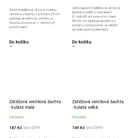
Velkokapacitní zátěžová ventilová
Odolné zátěžové víko pro kulatou
šachta JUMBO o rozměrech
ventilovou šachtu o průměru 25 cm
31×48×65 cm s pevným víkem
zajišťuje spolehlivou ochranu a
38×54 cm zajišťuje spolehlivou
dlouhou životnost i v náročných
ochranu komponentů ve větších
podmínkách.
zavlažovacích systémech.
Do košíku
Do košíku
Zátěžová ventilová šachta
Zátěžová ventilová šachta
- kulatá malá
- kulatá velká
Skladem
Skladem
187 Kč
749 Kč