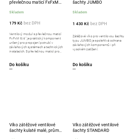
převlečnou maticí FxFxM
šachty JUMBO
6/4"
Skladem
Skladem
179 Kč
1 430 Kč
Ventilový modul s převlečnou maticí
Zátěžové víko pro ventilovou šachtu
FxFxM 6/4" je praktický komponent
typu JUMBO je spolehlivá ochrana
určený pro propojení potrubí v
závlahových komponentů i při
závlahových systémech a technických
vysokém zatížení.
instalacích. S převlečnou maticí pro...
Do košíku
Do košíku
Víko zátěžové ventilové
Víko zátěžové ventilové
šachty kulaté malé, průměr
šachty STANDARD
16 cm