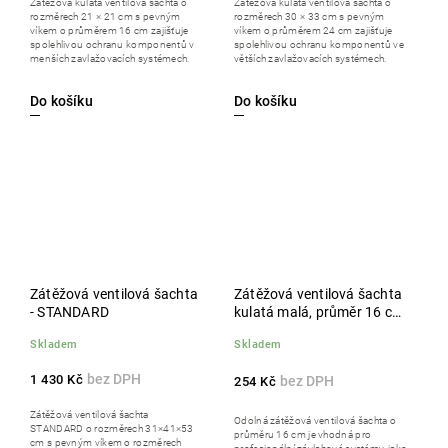
Zátěžová kulatá ventilová šachta o
Zátěžová kulatá ventilová šachta o
rozměrech 21 × 21 cm s pevným
rozměrech 30 × 33 cm s pevným
víkem o průměrem 16 cm zajišťuje
víkem o průměrem 24 cm zajišťuje
spolehlivou ochranu komponentů v
spolehlivou ochranu komponentů ve
menších zavlažovacích systémech.
větších zavlažovacích systémech.
Do košíku
Do košíku
Zátěžová ventilová šachta
Zátěžová ventilová šachta
- STANDARD
kulatá malá, průměr 16 cm,
výška 23 cm, délka 21 cm
Skladem
Skladem
1 430 Kč
254 Kč
Zátěžová ventilová šachta
Odolná zátěžová ventilová šachta o
STANDARD o rozměrech 31×41×53
průměru 16 cm je vhodná pro
cm s pevným víkem o rozměrech