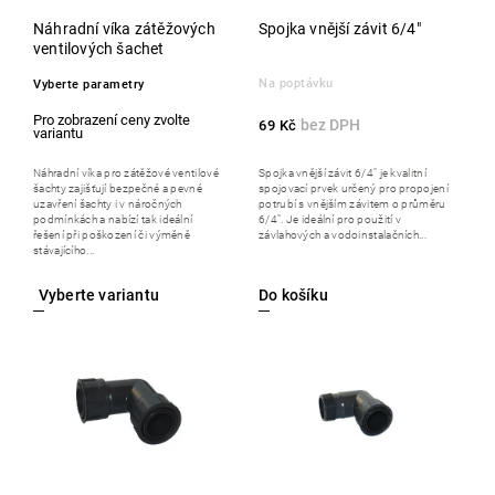
Náhradní víka zátěžových
Spojka vnější závit 6/4"
ventilových šachet
Na poptávku
Vyberte parametry
69 Kč
Náhradní víka pro zátěžové ventilové
Spojka vnější závit 6/4" je kvalitní
šachty zajišťují bezpečné a pevné
spojovací prvek určený pro propojení
uzavření šachty i v náročných
potrubí s vnějším závitem o průměru
podmínkách a nabízí tak ideální
6/4". Je ideální pro použití v
řešení při poškození či výměně
závlahových a vodoinstalačních...
stávajícího...
Do košíku