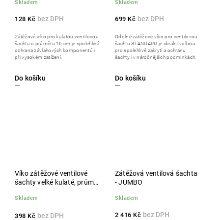
Skladem
Skladem
128 Kč
699 Kč
Zátěžové víko pro kulatou ventilovou
Odolné zátěžové víko pro ventilovou
šachtu o průměru 16 cm je spolehlivá
šachtu STANDARD je ideální volbou
ochrana závlahových komponentů i
pro spolehlivé zakrytí a ochranu
při vysokém zatížení.
šachty i v náročnějších podmínkách.
Do košíku
Do košíku
Víko zátěžové ventilové
Zátěžová ventilová šachta
šachty velké kulaté, průměr
- JUMBO
25 cm
Skladem
Skladem
2 416 Kč
398 Kč