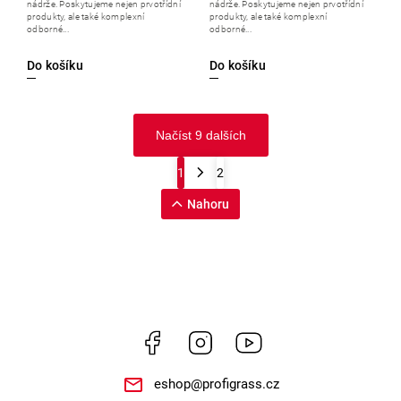
nádrže. Poskytujeme nejen prvotřídní
nádrže. Poskytujeme nejen prvotřídní
produkty, ale také komplexní
produkty, ale také komplexní
odborné...
odborné...
Do košíku
Do košíku
Načíst 9 dalších
1
2
Nahoru
Facebook
Instagram
https://www.youtube.
eshop
@
profigrass.cz