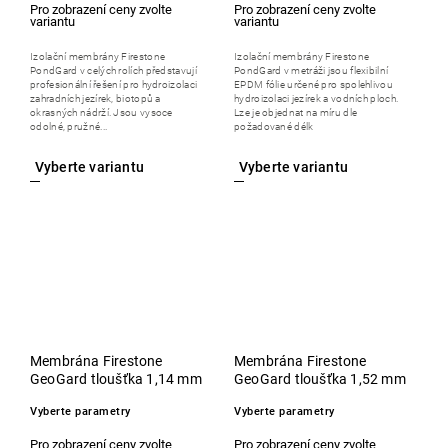
Izolační membrány Firestone
Izolační membrány Firestone
PondGard v celých rolích představují
PondGard v metráži jsou flexibilní
profesionální řešení pro hydroizolaci
EPDM fólie určené pro spolehlivou
zahradních jezírek, biotopů a
hydroizolaci jezírek a vodních ploch.
okrasných nádrží. Jsou vysoce
Lze je objednat na míru dle
odolné, pružné...
požadované délk
Membrána Firestone
Membrána Firestone
GeoGard tloušťka 1,14 mm
GeoGard tloušťka 1,52 mm
Vyberte parametry
Vyberte parametry