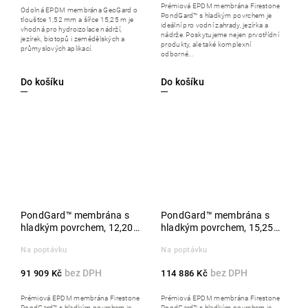
Prémiová EPDM membrána Firestone
Odolná EPDM membrána GeoGard o
PondGard™ s hladkým povrchem je
tloušťce 1,52 mm a šířce 15,25 m je
ideální pro vodní zahrady, jezírka a
vhodná pro hydroizolace nádrží,
nádrže. Poskytujeme nejen prvotřídní
jezírek, biotopů i zemědělských a
produkty, ale také komplexní
průmyslových aplikací.
odborné...
Do košíku
Do košíku
PondGard™ membrána s
PondGard™ membrána s
hladkým povrchem, 12,20 x
hladkým povrchem, 15,25 x
30,50 m, role
30,50 m, role
Na poptávku
Na poptávku
91 909 Kč
114 886 Kč
Prémiová EPDM membrána Firestone
Prémiová EPDM membrána Firestone
PondGard™ s hladkým povrchem je
PondGard™ s hladkým povrchem je