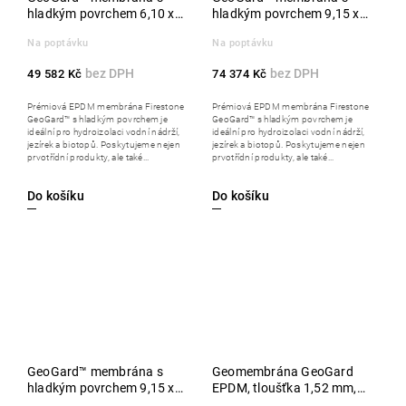
hladkým povrchem 6,10 x
hladkým povrchem 9,15 x
30,50 m
30,50 m
Na poptávku
Na poptávku
49 582 Kč
74 374 Kč
Prémiová EPDM membrána Firestone
Prémiová EPDM membrána Firestone
GeoGard™ s hladkým povrchem je
GeoGard™ s hladkým povrchem je
ideální pro hydroizolaci vodní nádrží,
ideální pro hydroizolaci vodní nádrží,
jezírek a biotopů. Poskytujeme nejen
jezírek a biotopů. Poskytujeme nejen
prvotřídní produkty, ale také...
prvotřídní produkty, ale také...
Do košíku
Do košíku
GeoGard™ membrána s
Geomembrána GeoGard
hladkým povrchem 9,15 x
EPDM, tloušťka 1,52 mm,
30,50 m
7,62 x 30,5 m, role