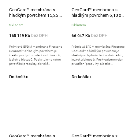
GeoGard™ membrána s
GeoGard™ membrána s
hladkým povrchem 15,25 x
hladkým povrchem 6,10 x
30,50 m
30,50 m
Skladem
Skladem
165 119 Kč
66 047 Kč
Prémiová EPDM membrána Firestone
Prémiová EPDM membrána Firestone
GeoGard™ s hladkým povrchem je
GeoGard™ s hladkým povrchem je
ideální pro hydroizolaci vodní nádrží,
ideální pro hydroizolaci vodní nádrží,
jezírek a biotopů. Poskytujeme nejen
jezírek a biotopů. Poskytujeme nejen
prvotřídní produkty, ale také...
prvotřídní produkty, ale také...
Do košíku
Do košíku
GeoGard™ membrána s
GeoGard™ membrána s