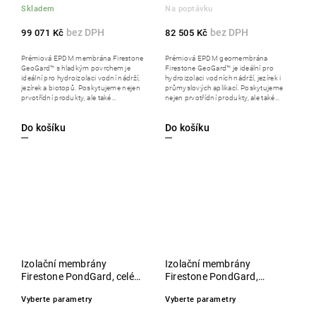
Skladem
Na poptávku
99 071 Kč
82 505 Kč
Prémiová EPDM membrána Firestone
Prémiová EPDM geomembrána
GeoGard™ s hladkým povrchem je
Firestone GeoGard™ je ideální pro
ideální pro hydroizolaci vodní nádrží,
hydroizolaci vodních nádrží, jezírek i
jezírek a biotopů. Poskytujeme nejen
průmyslových aplikací. Poskytujeme
prvotřídní produkty, ale také...
nejen prvotřídní produkty, ale také...
Do košíku
Do košíku
Izolační membrány
Izolační membrány
Firestone PondGard, celé
Firestone PondGard,
role
metráž
Vyberte parametry
Vyberte parametry