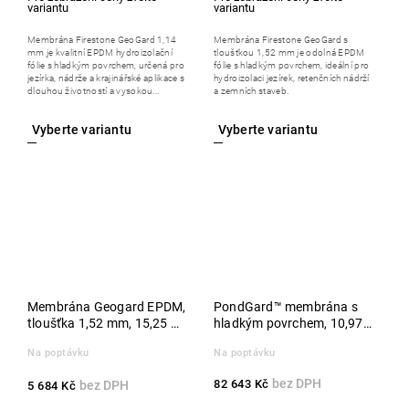
Membrána Firestone GeoGard 1,14
Membrána Firestone GeoGard s
mm je kvalitní EPDM hydroizolační
tloušťkou 1,52 mm je odolná EPDM
fólie s hladkým povrchem, určená pro
fólie s hladkým povrchem, ideální pro
jezírka, nádrže a krajinářské aplikace s
hydroizolaci jezírek, retenčních nádrží
dlouhou životností a vysokou...
a zemních staveb.
Membrána Geogard EPDM,
PondGard™ membrána s
tloušťka 1,52 mm, 15,25 m,
hladkým povrchem, 10,97 x
metráž
30,50 m, role
Na poptávku
Na poptávku
82 643 Kč
5 684 Kč