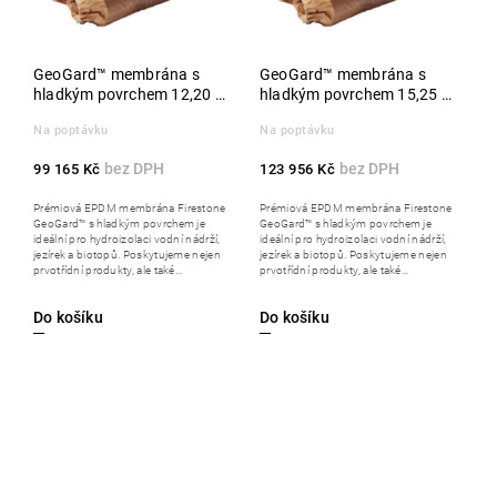
GeoGard™ membrána s
GeoGard™ membrána s
hladkým povrchem 12,20 x
hladkým povrchem 15,25 x
30,50 m
30,50 m
Na poptávku
Na poptávku
99 165 Kč
123 956 Kč
Prémiová EPDM membrána Firestone
Prémiová EPDM membrána Firestone
GeoGard™ s hladkým povrchem je
GeoGard™ s hladkým povrchem je
ideální pro hydroizolaci vodní nádrží,
ideální pro hydroizolaci vodní nádrží,
jezírek a biotopů. Poskytujeme nejen
jezírek a biotopů. Poskytujeme nejen
prvotřídní produkty, ale také...
prvotřídní produkty, ale také...
Do košíku
Do košíku