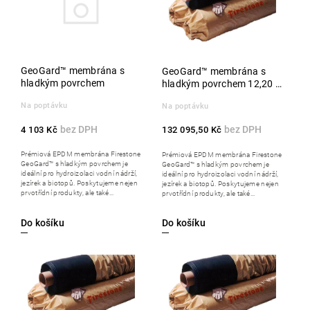
Abecedně
GeoGard™ membrána s
GeoGard™ membrána s
hladkým povrchem
hladkým povrchem 12,20 x
30,50 m
Na poptávku
Na poptávku
4 103 Kč
132 095,50 Kč
Prémiová EPDM membrána Firestone
Prémiová EPDM membrána Firestone
GeoGard™ s hladkým povrchem je
GeoGard™ s hladkým povrchem je
ideální pro hydroizolaci vodní nádrží,
ideální pro hydroizolaci vodní nádrží,
jezírek a biotopů. Poskytujeme nejen
jezírek a biotopů. Poskytujeme nejen
prvotřídní produkty, ale také...
prvotřídní produkty, ale také...
Do košíku
Do košíku