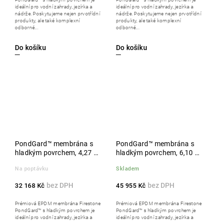
ideální pro vodní zahrady, jezírka a
ideální pro vodní zahrady, jezírka a
nádrže. Poskytujeme nejen prvotřídní
nádrže. Poskytujeme nejen prvotřídní
produkty, ale také komplexní
produkty, ale také komplexní
odborné...
odborné...
Do košíku
Do košíku
PondGard™ membrána s
PondGard™ membrána s
hladkým povrchem, 4,27 x
hladkým povrchem, 6,10 x
30,50 m, role
30,50 m, role
Na poptávku
Skladem
32 168 Kč
45 955 Kč
Prémiová EPDM membrána Firestone
Prémiová EPDM membrána Firestone
PondGard™ s hladkým povrchem je
PondGard™ s hladkým povrchem je
ideální pro vodní zahrady, jezírka a
ideální pro vodní zahrady, jezírka a