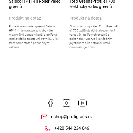
Salsco HP11-III Roller válec
Toro GreensPro® e1700
greenů
elektrický válec greenů
Produkt na dotaz
Produkt na dotaz
Profesionální válec greenů Salsco
Akumulátorový válec Toro GreensPro
HP11-III je navržen tak, aby vám
e1700 zajišťuje tiché a bezemisní
maximálně usnadnil péči o golfová
válcování golfových greenů s
jamkoviště a sportovní trávníky. Díky
pohonem HyperCell, ovládáním
třem samostatně poháněným
joystickem a konstrukcí, která
válcům...
minimalizuje riziko...
Facebook
Instagram
https://www.youtube.
eshop
@
profigrass.cz
+420 544 234 046