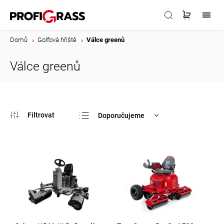
Domů
/
Golfová hřiště
/
Válce greenů
Válce greenů
Doporučujeme
Nejlevnější
Nejdražší
Nejprodávanější
Abecedně