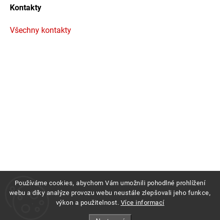
Kontakty
Všechny kontakty
Používáme cookies, abychom Vám umožnili pohodlné prohlížení
webu a díky analýze provozu webu neustále zlepšovali jeho funkce,
výkon a použitelnost.
Více informací
Copyright 2026
Profigrass.cz
. Všechna práva vyhrazena.