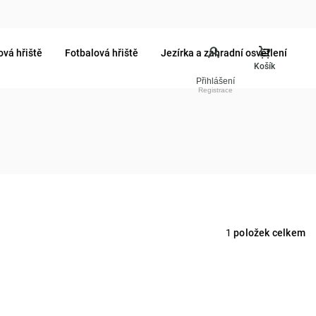
ová hřiště
Fotbalová hřiště
Jezírka a zahradní osvětlení
Přihlášení
1
položek celkem