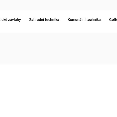
ické závlahy
Zahradní technika
Komunální technika
Golf