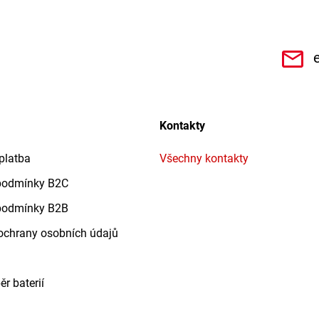
CHe3s9Qz1TwSQaktx4ybLOQ/videos
Kontakty
platba
Všechny kontakty
podmínky B2C
podmínky B2B
chrany osobních údajů
r baterií