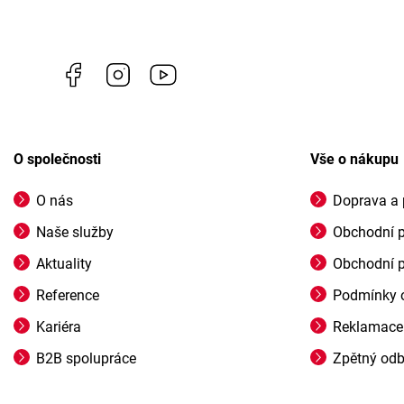
Facebook
Instagram
https://www.youtube.com/channel/U
O společnosti
Vše o nákupu
O nás
Doprava a 
Naše služby
Obchodní 
Aktuality
Obchodní 
Reference
Podmínky o
Kariéra
Reklamace
B2B spolupráce
Zpětný odbě