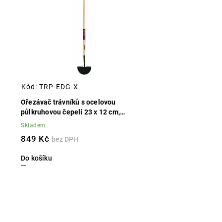
Abecedně
Kód:
TRP-EDG-X
Ořezávač trávníků s ocelovou
půlkruhovou čepelí 23 x 12 cm,
dřevěná násada, celková délka 122 cm
Skladem
849 Kč
Do košíku