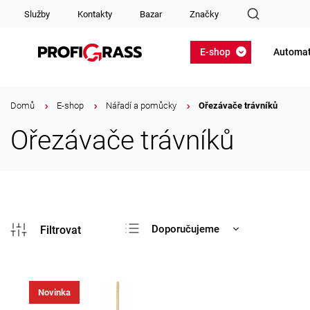
Služby
Kontakty
Bazar
Značky
E-shop
Automat
Domů
/
E-shop
/
Nářadí a pomůcky
/
Ořezávače trávníků
Ořezávače trávníků
Doporučujeme
Nejlevnější
Nejdražší
Novinka
Nejprodávanější