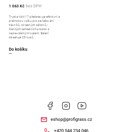
1 063 Kč
Tryska VAN 17 představuje efektivní a
praktickou volbu pro zavlažování
trávníků, okrasných záhonů i
členitých zahradních prostor s
nepravidelným tvarem. Balení
obsahuje 25 kusů.
Do košíku
Facebook
Instagram
https://www.youtube.
eshop
@
profigrass.cz
+420 544 234 046