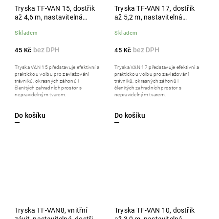
Tryska TF-VAN 15, dostřik
Tryska TF-VAN 17, dostřik
až 4,6 m, nastavitelná
až 5,2 m, nastavitelná
výseč 0°-360°, vnitřní závit,
výseč 0°-360°, vnitřní závit,
Skladem
Skladem
černá
šedá
45 Kč
45 Kč
Tryska VAN 15 představuje efektivní a
Tryska VAN 17 představuje efektivní a
praktickou volbu pro zavlažování
praktickou volbu pro zavlažování
trávníků, okrasných záhonů i
trávníků, okrasných záhonů i
členitých zahradních prostor s
členitých zahradních prostor s
nepravidelným tvarem.
nepravidelným tvarem.
Do košíku
Do košíku
Tryska TF-VAN8, vnitřní
Tryska TF-VAN 10, dostřik