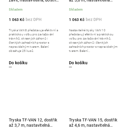
závit, nastavitelná, dostřik
až 3,0 m, nastavitelná
2,4 m, hnědá, balení 25 ks
výseč 0°-360°, vnitřní závit,
Skladem
Skladem
červená, balení 25 ks
1 063 Kč
1 063 Kč
Tryska VAN 8 představuje efektivní a
Nastavitelné trysky VAN 10
praktickou volbu pro zavlažování
představují efektivní a praktickou
trávníků, okrasných záhonů i
volbu pro zavlažování trávníků,
členitých zahradních prostor s
okrasných záhonů i členitých
nepravidelným tvarem. Balení
zahradních prostor s nepravidelným
obsahuje 25 kusů.
tvarem. Balení...
Do košíku
Do košíku
Tryska TF-VAN 12, dostřik
Tryska TF-VAN 15, dostřik
až 3,7 m, nastavitelná
až 4,6 m, nastavitelná
výseč 0°-360°, vnitřní závit,
výseč 0°-360°, vnitřní závit,