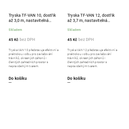
Tryska TF-VAN 10, dostřik
Tryska TF-VAN 12, dostřik
až 3,0 m, nastavitelná
až 3,7 m, nastavitelná
výseč 0°-360°, vnitřní závit,
výseč 0°-360°, vnitřní závit,
Skladem
Skladem
červená
zelená
45 Kč
45 Kč
Tryska VAN 10 představuje efektivní a
Tryska VAN 12 představuje efektivní a
praktickou volbu pro zavlažování
praktickou volbu pro zavlažování
trávníků, okrasných záhonů i
trávníků, okrasných záhonů i
členitých zahradních prostor s
členitých zahradních prostor s
nepravidelným tvarem.
nepravidelným tvarem.
Do košíku
Do košíku