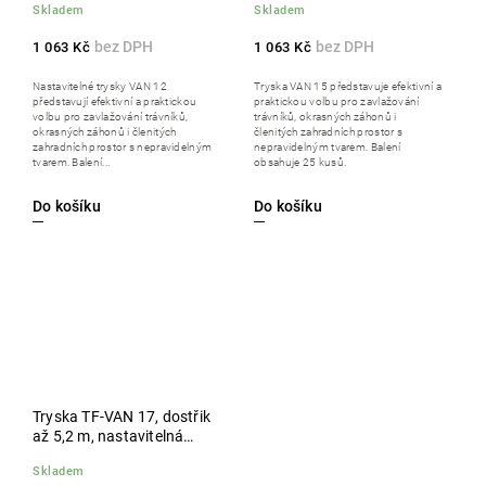
Skladem
Skladem
zelená, balení 25 ks
černá, balení 25 ks
1 063 Kč
1 063 Kč
Nastavitelné trysky VAN 12
Tryska VAN 15 představuje efektivní a
představují efektivní a praktickou
praktickou volbu pro zavlažování
volbu pro zavlažování trávníků,
trávníků, okrasných záhonů i
okrasných záhonů i členitých
členitých zahradních prostor s
zahradních prostor s nepravidelným
nepravidelným tvarem. Balení
tvarem. Balení...
obsahuje 25 kusů.
Do košíku
Do košíku
Tryska TF-VAN 17, dostřik
až 5,2 m, nastavitelná
výseč 0°-360°, vnitřní závit,
Skladem
šedá, balení 25 ks