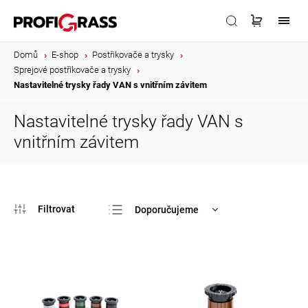
Domů
/
E-shop
/
Postřikovače a trysky
/
Sprejové postřikovače a trysky
/
Nastavitelné trysky řady VAN s vnitřním závitem
Nastavitelné trysky řady VAN s
vnitřním závitem
Doporučujeme
Nejlevnější
Nejdražší
Nejprodávanější
Abecedně