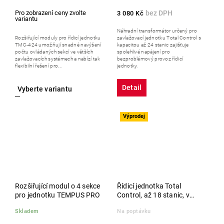
3 080 Kč
Náhradní transformátor určený pro
Rozšiřující moduly pro řídicí jednotku
zavlažovací jednotku Total Control s
TMC-424 umožňují snadné navýšení
kapacitou až 24 stanic zajišťuje
počtu ovládaných sekcí ve větších
spolehlivé napájení pro
zavlažovacích systémech a nabízí tak
bezproblémový provoz řídicí
flexibilní řešení pro...
jednotky.
Detail
Výprodej
Rozšiřující modul o 4 sekce
Řídicí jednotka Total
pro jednotku TEMPUS PRO
Control, až 18 stanic, v
ochranné plastové skříňce
Skladem
Na poptávku