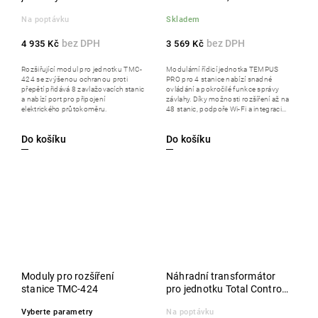
stanice, zvýšená ochrana
Na poptávku
Skladem
proti přepětí
4 935 Kč
3 569 Kč
Rozšiřující modul pro jednotku TMC-
Modulární řídicí jednotka TEMPUS
424 se zvýšenou ochranou proti
PRO pro 4 stanice nabízí snadné
přepětí přidává 8 zavlažovacích stanic
ovládání a pokročilé funkce správy
a nabízí port pro připojení
závlahy. Díky možnosti rozšíření až na
elektrického průtokoměru.
48 stanic, podpoře Wi-Fi a integraci...
Do košíku
Do košíku
Moduly pro rozšíření
Náhradní transformátor
stanice TMC-424
pro jednotku Total Control
s 24 stanicemi
Vyberte parametry
Na poptávku