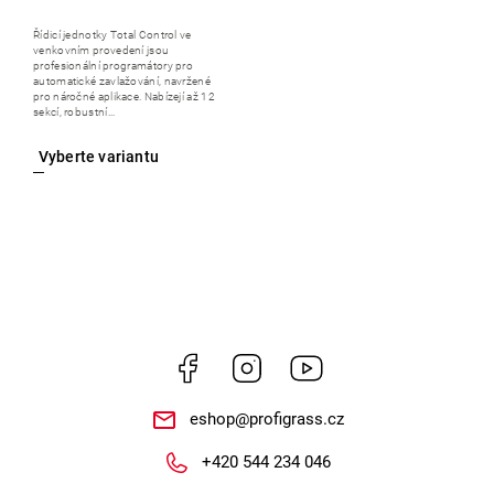
Řídicí jednotky Total Control ve
venkovním provedení jsou
profesionální programátory pro
automatické zavlažování, navržené
pro náročné aplikace. Nabízejí až 12
sekcí, robustní...
Facebook
Instagram
https://www.youtube.
eshop
@
profigrass.cz
+420 544 234 046