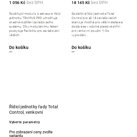
1 056 Kč
18 145 Kč
Rozšiřující modul o 4 sekce pro řídicí
Spolehlivá řídicí jednotka Total
jednotku TEMPUS PRO umožňuje
Control pro až 18 zavlažovacích
snadné rozšíření zavlažovacího
stanic je vhodná pro větší instalace a
systému. Díky modulárnímu řešení
dodává se v odolné plastové skříni
poskytuje flexibilitu pro zavlažování
pro venkovní použití. *) Do
větších...
vyprodání...
Do košíku
Do košíku
Řídicí jednotky řady Total
Control, venkovní
Vyberte parametry