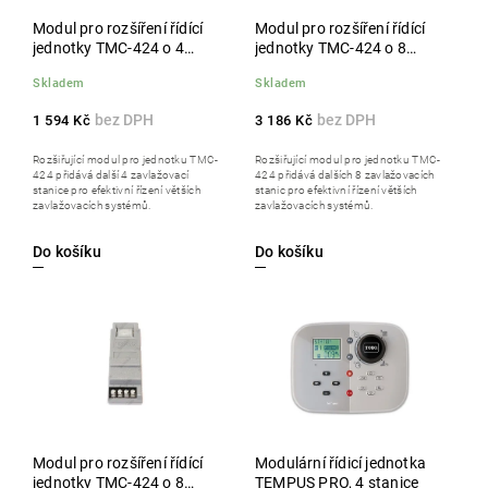
Modul pro rozšíření řídící
Modul pro rozšíření řídící
jednotky TMC-424 o 4
jednotky TMC-424 o 8
stanice
stanice
Skladem
Skladem
1 594 Kč
3 186 Kč
Rozšiřující modul pro jednotku TMC-
Rozšiřující modul pro jednotku TMC-
424 přidává další 4 zavlažovací
424 přidává dalších 8 zavlažovacích
stanice pro efektivní řízení větších
stanic pro efektivní řízení větších
zavlažovacích systémů.
zavlažovacích systémů.
Do košíku
Do košíku
Modul pro rozšíření řídící
Modulární řídicí jednotka
jednotky TMC-424 o 8
TEMPUS PRO, 4 stanice