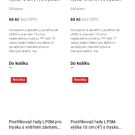
TF-VAN 15
TF-VAN 17
Skladem
Skladem
88 Kč
88 Kč
Kompaktní a spolehlivý postřikovač
Kompaktní a spolehlivý postřikovač
LPSM s výsuvem 10 cm a
LPSM s výsuvem 10 cm a
nastavitelnou tryskou TF-VAN 15
nastavitelnou tryskou TF-VAN 17
nabízí ideální řešení pro efektivní
nabízí ideální řešení pro efektivní
zavlažování menších ploch a
zavlažování menších ploch a
členitých terénů. Na...
členitých terénů. Na...
Do košíku
Do košíku
Novinka
Novinka
Postřikovač řady LPSM pro
Postřikovač řady LPSM
trysku s vnitřním závitem,
výška 10 cm (4") s tryskou
balení 50 ks
TF-VAN 8, balení 50 ks