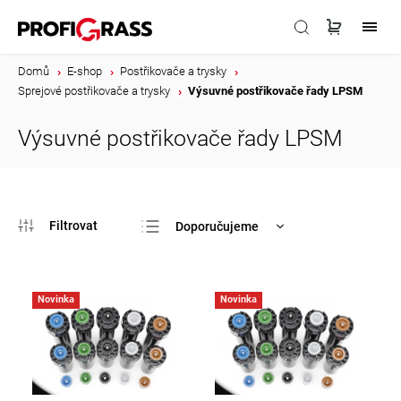
Domů
/
E-shop
/
Postřikovače a trysky
/
Sprejové postřikovače a trysky
/
Výsuvné postřikovače řady LPSM
Výsuvné postřikovače řady LPSM
Doporučujeme
Nejlevnější
Nejdražší
Novinka
Novinka
Nejprodávanější
Abecedně