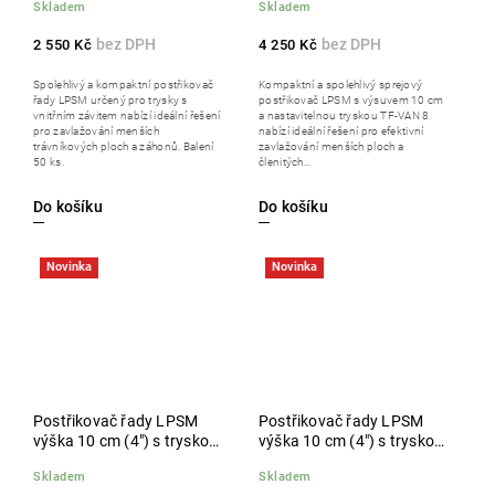
Skladem
Skladem
2 550 Kč
4 250 Kč
Spolehlivý a kompaktní postřikovač
Kompaktní a spolehlivý sprejový
řady LPSM určený pro trysky s
postřikovač LPSM s výsuvem 10 cm
vnitřním závitem nabízí ideální řešení
a nastavitelnou tryskou TF-VAN 8
pro zavlažování menších
nabízí ideální řešení pro efektivní
trávníkových ploch a záhonů. Balení
zavlažování menších ploch a
50 ks.
členitých...
Do košíku
Do košíku
Novinka
Novinka
Postřikovač řady LPSM
Postřikovač řady LPSM
výška 10 cm (4") s tryskou
výška 10 cm (4") s tryskou
TF-VAN 10, balení 50 ks
TF-VAN 12, balení 50 ks
Skladem
Skladem