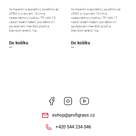
Kompaktní a spolehlivý postřikovač
Kompaktní a spolehlivý postřikovač
LPSM s výsuvem 10 cm a
LPSM s výsuvem 10 cm a
nastavitelnou tryskou TF-VAN 15
nastavitelnou tryskou TF-VAN 17
nabízí ideální řešení pro efektivní
nabízí ideální řešení pro efektivní
zavlažování menších ploch a
zavlažování menších ploch a
členitých terénů. Na...
členitých terénů. Na...
Do košíku
Do košíku
Facebook
Instagram
https://www.youtube.
eshop
@
profigrass.cz
+420 544 234 046