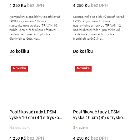
4 250 Kč
4 250 Kč
Kompaktní a spolehlivý postřikovač
Kompaktní a spolehlivý postřikovač
LPSM s výsuvem 10 cm a
LPSM s výsuvem 10 cm a
nastavitelnou tryskou TF-VAN 10
nastavitelnou tryskou TF-VAN 12
nabízí ideální řešení pro efektivní
nabízí ideální řešení pro efektivní
zavlažování menších ploch a
zavlažování menších ploch a
členitých terénů. Na...
členitých terénů. Na...
Do košíku
Do košíku
Novinka
Novinka
Postřikovač řady LPSM
Postřikovač řady LPSM
výška 10 cm (4") s tryskou
výška 10 cm (4") s tryskou
TF-VAN 15, balení 50 ks
TF-VAN 17, balení 50 ks
Na poptávku
Skladem
4 250 Kč
4 250 Kč