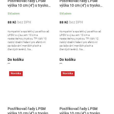
Postřikovač řady LPSM
Postřikovač řady LPSM
výška 10 cm (4") s tryskou
výška 10 cm (4") s tryskou
TF-VAN 10
TF-VAN 12
Skladem
Skladem
88 Kč
88 Kč
Kompaktní a spolehlivý postřikovač
Kompaktní a spolehlivý postřikovač
LPSM s výsuvem 10 cm a
LPSM s výsuvem 10 cm a
nastavitelnou tryskou TF-VAN 10
nastavitelnou tryskou TF-VAN 12
nabízí ideální řešení pro efektivní
nabízí ideální řešení pro efektivní
zavlažování menších ploch a
zavlažování menších ploch a
členitých terénů. Na...
členitých terénů. Na...
Do košíku
Do košíku
Novinka
Novinka
Postřikovač řady LPSM
Postřikovač řady LPSM
výška 10 cm (4") s tryskou
výška 10 cm (4") s tryskou