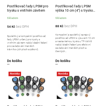
Postřikovač řady LPSM pro
Postřikovač řady LPSM
trysku s vnitřním závitem
výška 10 cm (4") s tryskou
TF-VAN 8
Skladem
Skladem
88 Kč
54 Kč
Kompaktní a spolehlivý sprejový
Spolehlivý a kompaktní postřikovač
postřikovač LPSM s výsuvem 10 cm
řady LPSM určený pro trysky s
a nastavitelnou tryskou TF-VAN 8
vnitřním závitem nabízí ideální řešení
nabízí ideální řešení pro efektivní
pro zavlažování menších
zavlažování menších ploch a
trávníkových ploch a záhonů.
členitých...
Do košíku
Do košíku
Novinka
Novinka