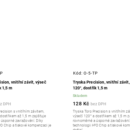
HP
Kód:
O-5-TP
sion, vnitřní závit, výseč
Tryska Precision, vnitřní závit
k 1,5 m
120°, dostřik 1,5 m
Skladem
128 Kč
recision s vnitřním závitem,
Tryska Toro Precision s vnitřním zá
 dostřikem až 1,5 m zajišťuje
výsečí 120° a dostřikem až 1,5 m za
úsporné zavlažování. Díky
rovnoměrné a úsporné zavlažování.
²O Chip a tlakové kompenzaci je
technologii H²O Chip a tlakové kom