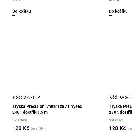
deální...
deální...
Do košíku
Do košíku
Kód:
O-5-TTP
Kód:
O-5-
Tryska Precision, vnitřní závit, výseč
Tryska Preci
240°, dostřik 1,5 m
270°, dostři
Skladem
Skladem
128 Kč
128 Kč