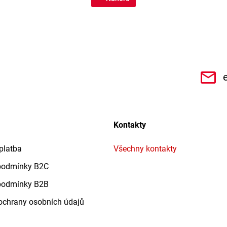
CHe3s9Qz1TwSQaktx4ybLOQ/videos
Kontakty
platba
Všechny kontakty
podmínky B2C
podmínky B2B
chrany osobních údajů