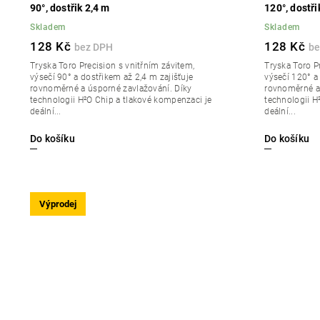
90°, dostřik 2,4 m
120°, dostři
Skladem
Skladem
128 Kč
128 Kč
Tryska Toro Precision s vnitřním závitem,
Tryska Toro P
výsečí 90° a dostřikem až 2,4 m zajišťuje
výsečí 120° a
rovnoměrné a úsporné zavlažování. Díky
rovnoměrné a 
technologii H²O Chip a tlakové kompenzaci je
technologii H
deální...
deální...
Do košíku
Do košíku
Výprodej