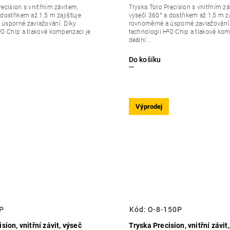
recision s vnitřním závitem,
Tryska Toro Precision s vnitřním zá
 dostřikem až 1,5 m zajišťuje
výsečí 360° a dostřikem až 1,5 m za
úsporné zavlažování. Díky
rovnoměrné a úsporné zavlažování.
²O Chip a tlakové kompenzaci je
technologii H²O Chip a tlakové kom
deální...
Do košíku
Výprodej
TP
Kód:
O-8-150P
sion, vnitřní závit, výseč
Tryska Precision, vnitřní závit