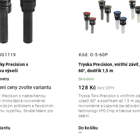
IG1119
Kód:
O-5-60P
ky Precision s
Tryska Precision, vnitřní závit
ou výsečí
60°, dostřik 1,5 m
metry
Skladem
128 Kč
y Precision s nastavitelnou
Tryska Toro Precision s vnitřním zá
ují mimořádně rovnoměrné
výsečí 60° a dostřikem až 1,5 m zaj
 nízkým průtokem a flexibilním
rovnoměrné a úsporné zavlažování.
lu rozstřiku. Skvělé řešení pro
technologii H²O Chip a tlakové kom
deální...
Do košíku