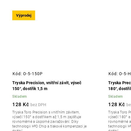
Výprodej
Kód:
O-5-150P
Kód:
O-5-
Tryska Precision, vnitřní závit, výseč
Tryska Preci
150°, dostřik 1,5 m
180°, dostři
Skladem
Skladem
128 Kč
128 Kč
Tryska Toro Precision s vnitřním závitem,
Tryska Toro P
výsečí 150° a dostřikem až 1,5 m zajišťuje
výsečí 180° a
rovnoměrné a úsporné zavlažování. Díky
rovnoměrné a 
technologii H²O Chip a tlakové kompenzaci je
technologii H