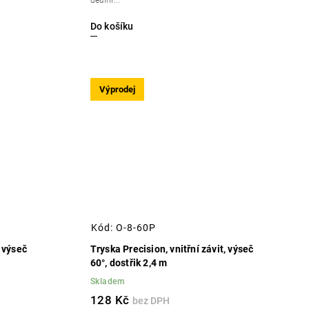
deální...
Do košíku
Výprodej
Kód:
O-8-60P
, výseč
Tryska Precision, vnitřní závit, výseč
60°, dostřik 2,4 m
Skladem
128 Kč