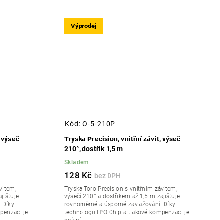
Výprodej
Kód:
O-5-210P
, výseč
Tryska Precision, vnitřní závit, výseč
210°, dostřik 1,5 m
Skladem
128 Kč
vitem,
Tryska Toro Precision s vnitřním závitem,
jišťuje
výsečí 210° a dostřikem až 1,5 m zajišťuje
 Díky
rovnoměrné a úsporné zavlažování. Díky
penzaci je
technologii H²O Chip a tlakové kompenzaci je