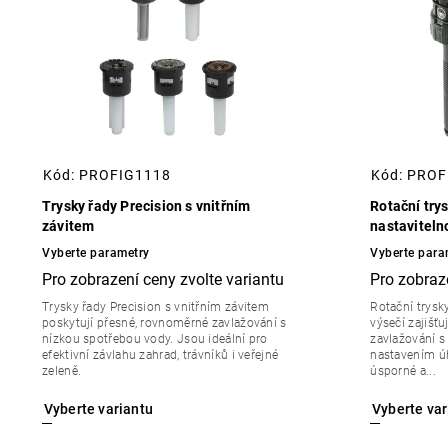
Abecedně
Kód:
PROFIG1118
Kód:
PROF
Trysky řady Precision s vnitřním
Rotační trys
závitem
nastaviteln
Vyberte parametry
Vyberte para
Trysky řady Precision s vnitřním závitem
Rotační trysk
poskytují přesné, rovnoměrné zavlažování s
výsečí zajišť
nízkou spotřebou vody. Jsou ideální pro
zavlažování s
efektivní závlahu zahrad, trávníků i veřejné
nastavením úh
zeleně.
úsporné a...