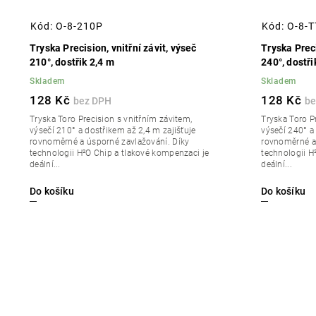
Kód:
O-8-210P
Kód:
O-8-
Tryska Precision, vnitřní závit, výseč
Tryska Preci
210°, dostřik 2,4 m
240°, dostři
Skladem
Skladem
128 Kč
128 Kč
Tryska Toro Precision s vnitřním závitem,
Tryska Toro P
výsečí 210° a dostřikem až 2,4 m zajišťuje
výsečí 240° a
rovnoměrné a úsporné zavlažování. Díky
rovnoměrné a 
technologii H²O Chip a tlakové kompenzaci je
technologii H
deální...
deální...
Do košíku
Do košíku