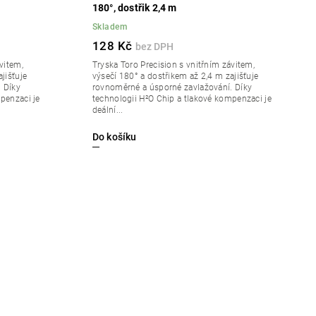
180°, dostřik 2,4 m
Skladem
128 Kč
vitem,
Tryska Toro Precision s vnitřním závitem,
jišťuje
výsečí 180° a dostřikem až 2,4 m zajišťuje
 Díky
rovnoměrné a úsporné zavlažování. Díky
penzaci je
technologii H²O Chip a tlakové kompenzaci je
deální...
Do košíku