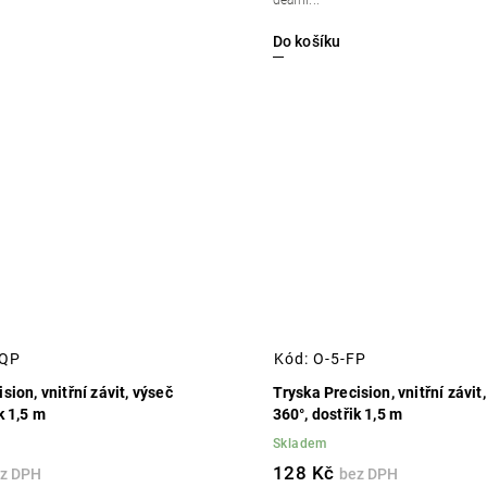
deální...
Do košíku
TQP
Kód:
O-5-FP
sion, vnitřní závit, výseč
Tryska Precision, vnitřní závit
k 1,5 m
360°, dostřik 1,5 m
Skladem
128 Kč