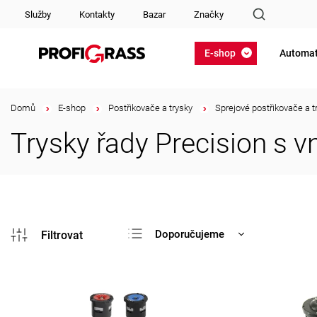
Služby
Kontakty
Bazar
Značky
E-shop
Automat
Domů
/
E-shop
/
Postřikovače a trysky
/
Sprejové postřikovače a t
Trysky řady Precision s v
Doporučujeme
Nejlevnější
Nejdražší
Nejprodávanější