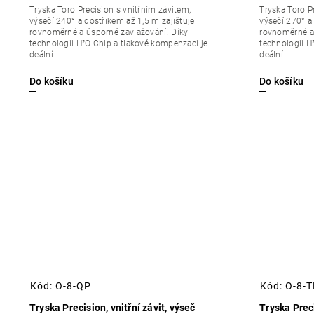
Tryska Toro Precision s vnitřním závitem,
Tryska Toro P
výsečí 240° a dostřikem až 1,5 m zajišťuje
výsečí 270° a
rovnoměrné a úsporné zavlažování. Díky
rovnoměrné a 
technologii H²O Chip a tlakové kompenzaci je
technologii H
deální...
deální...
Do košíku
Do košíku
Kód:
O-8-QP
Kód:
O-8-
Tryska Precision, vnitřní závit, výseč
Tryska Preci