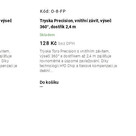
Kód:
O-8-FP
, výseč
Tryska Precision, vnitřní závit, výseč
360°, dostřik 2,4 m
Skladem
128 Kč
vitem,
Tryska Toro Precision s vnitřním závitem,
jišťuje
výsečí 360° a dostřikem až 2,4 m zajišťuje
 Díky
rovnoměrné a úsporné zavlažování. Díky
penzaci je
technologii H²O Chip a tlakové kompenzaci je
deální...
Do košíku