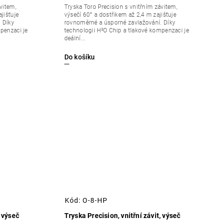
vitem,
Tryska Toro Precision s vnitřním závitem,
jišťuje
výsečí 60° a dostřikem až 2,4 m zajišťuje
 Díky
rovnoměrné a úsporné zavlažování. Díky
penzaci je
technologii H²O Chip a tlakové kompenzaci je
deální...
Do košíku
Kód:
O-8-HP
, výseč
Tryska Precision, vnitřní závit, výseč