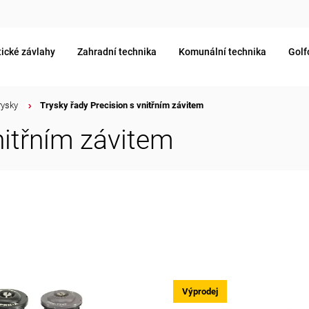
ické závlahy
Zahradní technika
Komunální technika
Golf
rysky
/
Trysky řady Precision s vnitřním závitem
nitřním závitem
Výprodej