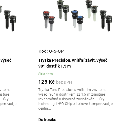
Kód:
O-5-QP
, výseč
Tryska Precision, vnitřní závit, výseč
90°, dostřik 1,5 m
Skladem
128 Kč
vitem,
Tryska Toro Precision s vnitřním závitem,
išťuje
výsečí 90° a dostřikem až 1,5 m zajišťuje
 Díky
rovnoměrné a úsporné zavlažování. Díky
penzaci je
technologii H²O Chip a tlakové kompenzaci je
deální...
Do košíku