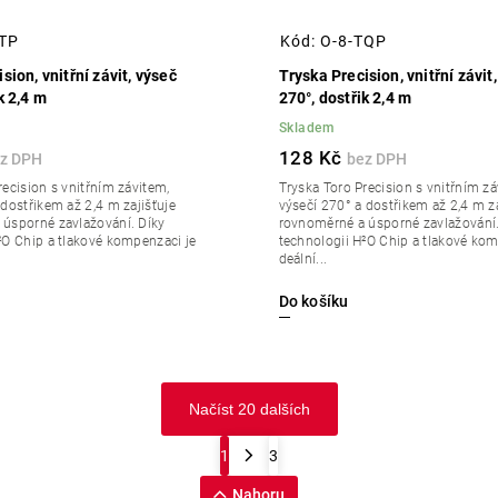
TTP
Kód:
O-8-TQP
sion, vnitřní závit, výseč
Tryska Precision, vnitřní závit
k 2,4 m
270°, dostřik 2,4 m
Skladem
128 Kč
recision s vnitřním závitem,
Tryska Toro Precision s vnitřním zá
 dostřikem až 2,4 m zajišťuje
výsečí 270° a dostřikem až 2,4 m za
úsporné zavlažování. Díky
rovnoměrné a úsporné zavlažování.
²O Chip a tlakové kompenzaci je
technologii H²O Chip a tlakové kom
deální...
Do košíku
Načíst 20 dalších
1
3
Nahoru