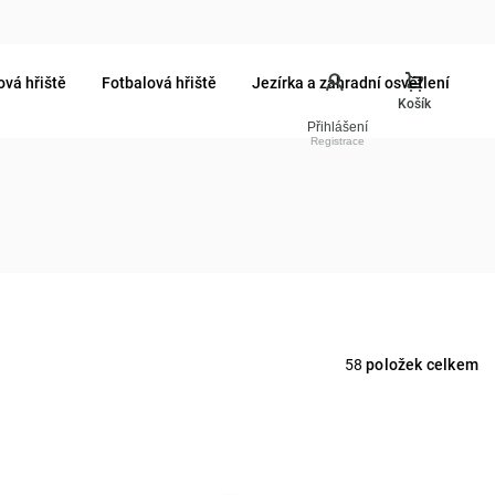
ová hřiště
Fotbalová hřiště
Jezírka a zahradní osvětlení
Přihlášení
58
položek celkem