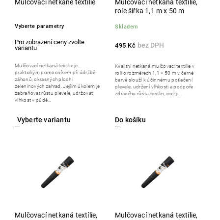
Mulčovací netkané textílie
Mulčovací netkaná textílie,
role šířka 1,1 m x 50 m
Vyberte parametry
Skladem
495 Kč
Mulčovací netkaná textilie je
Kvalitní netkaná mulčovací textilie v
praktickým pomocníkem při údržbě
roli o rozměrech 1,1 × 50 m v černé
záhonů, okrasných ploch i
barvě slouží k účinnému potlačení
zeleninových zahrad. Jejíím úkolem je
plevele, udržení vlhkosti a podpoře
zabraňovat růstu plevele, udržovat
zdravého růstu rostlin, což ji...
vlhkost v půdě...
Do košíku
Mulčovací netkaná textílie,
Mulčovací netkaná textílie,