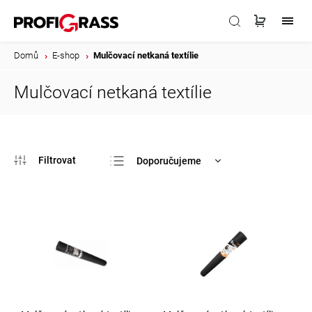
Domů
/
E-shop
/
Mulčovací netkaná textílie
Mulčovací netkaná textílie
Doporučujeme
Nejlevnější
Nejdražší
Nejprodávanější
Abecedně