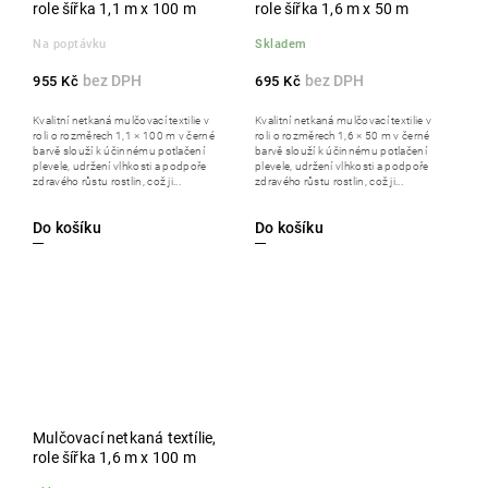
role šířka 1,1 m x 100 m
role šířka 1,6 m x 50 m
Na poptávku
Skladem
955 Kč
695 Kč
Kvalitní netkaná mulčovací textilie v
Kvalitní netkaná mulčovací textilie v
roli o rozměrech 1,1 × 100 m v černé
roli o rozměrech 1,6 × 50 m v černé
barvě slouží k účinnému potlačení
barvě slouží k účinnému potlačení
plevele, udržení vlhkosti a podpoře
plevele, udržení vlhkosti a podpoře
zdravého růstu rostlin, což ji...
zdravého růstu rostlin, což ji...
Do košíku
Do košíku
Mulčovací netkaná textílie,
role šířka 1,6 m x 100 m