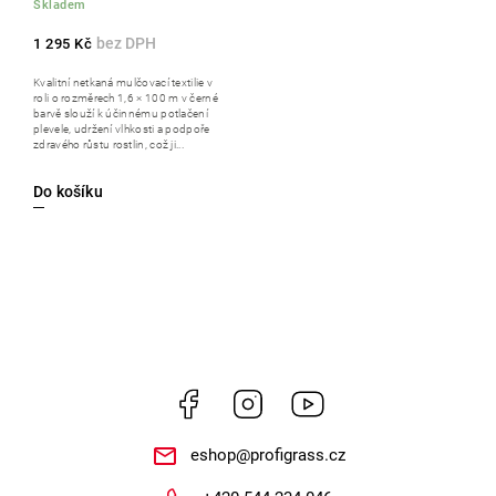
Skladem
1 295 Kč
Kvalitní netkaná mulčovací textilie v
roli o rozměrech 1,6 × 100 m v černé
barvě slouží k účinnému potlačení
plevele, udržení vlhkosti a podpoře
zdravého růstu rostlin, což ji...
Do košíku
Facebook
Instagram
https://www.youtube.
eshop
@
profigrass.cz