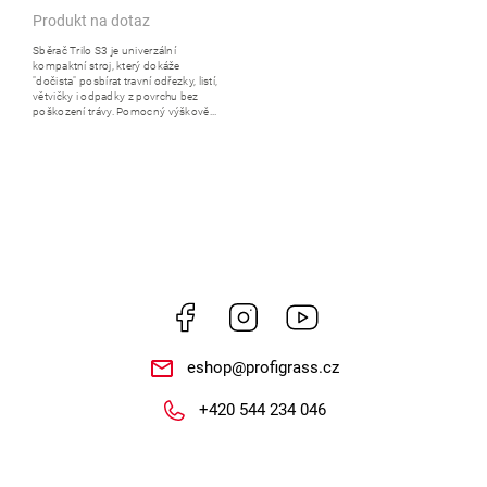
Produkt na dotaz
Sběrač Trilo S3 je univerzální
kompaktní stroj, který dokáže
"dočista" posbírat travní odřezky, listí,
větvičky i odpadky z povrchu bez
poškození trávy. Pomocný výškově...
Facebook
Instagram
https://www.youtube.
eshop
@
profigrass.cz
+420 544 234 046