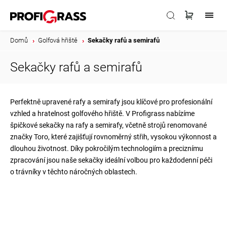
Domů
/
Golfová hřiště
/
Sekačky rafů a semirafů
Sekačky rafů a semirafů
Perfektně upravené rafy a semirafy jsou klíčové pro profesionální
vzhled a hratelnost golfového hřiště. V Profigrass nabízíme
špičkové sekačky na rafy a semirafy, včetně strojů renomované
značky Toro, které zajišťují rovnoměrný střih, vysokou výkonnost a
dlouhou životnost. Díky pokročilým technologiím a preciznímu
zpracování jsou naše sekačky ideální volbou pro každodenní péči
o trávníky v těchto náročných oblastech.