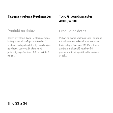
Tažená vřetena Reelmaster
Toro Groundsmaster
4500/4700
Produkt na dotaz
Produkt na dotaz
Tažená vřetena Toro Reelmaster jsou
Výkonná samojízdná rotační sekačka
k dispozici v konfiguraci 5 nebo 7
s 5-ti kosicími jednotkami a novou
vřetenových jednotek s hydraulickým
technologií ContourTM Plus, která
zdvihem. Lze využít vřetenové
zajišťuje dokonalé kopírování
jednotky s průměrem 20 cm - 4, 6, 8
povrchu a tím i vyšší kvalitu sečení.
nebo...
Čistá...
Trilo S3 a S4