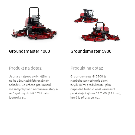
Groundsmaster 4000
Groundsmaster 5900
Produkt na dotaz
Produkt na dotaz
Jedna z nejproduktivnějších a
Groundsmaster® 5900 je
nejhouževnatějších rotačních
napěchován technologiemi
sekaček. Je určena pro kosení
zvyšujícími produktivitu, jako
rozsáhlých ploch komunální sféry a
například turbo-diesel Yanmar®
rafů golfových hřišť. Tři kosicí
poskytující výkon 53.7 kW (72 koní),
jednotky s...
který je připraven na...