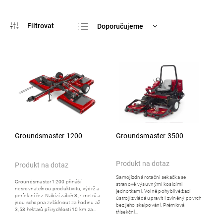
Doporučujeme
Nejlevnější
Nejdražší
Nejprodávanější
Abecedně
Groundsmaster 1200
Groundsmaster 3500
Produkt na dotaz
Produkt na dotaz
Samojízdná rotační sekačka se
Groundsmaster 1200 přináší
stranově výsuvnými kosicími
nesrovnatelnou produktivitu, výdrž a
jednotkami. Volně pohyblivé žací
perfektní řez. Nabízí záběr 3,7 metrů a
ústrojí zvládá upravit i zvlněný povrch
jsou schopna zvládnout za hodinu až
bez jeho skalpování. Prémiová
3,53 hektarů při rychlosti 10 km za...
třísekční...