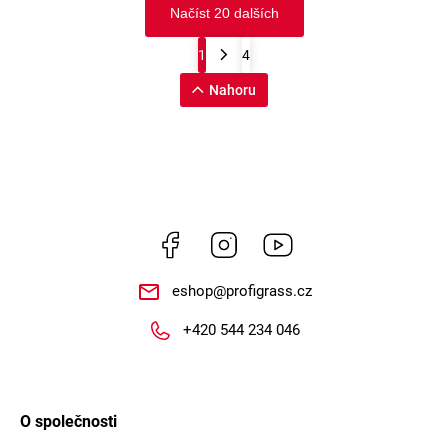
Načíst 20 dalších
1
4
Nahoru
Facebook
Instagram
https://www.youtube.
eshop
@
profigrass.cz
+420 544 234 046
O společnosti