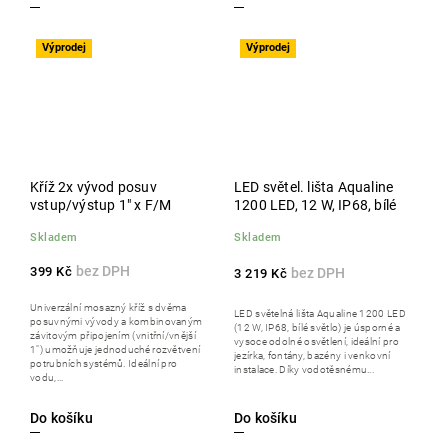
Výprodej
Výprodej
Kříž 2x vývod posuv
LED světel. lišta Aqualine
vstup/výstup 1" x F/M
1200 LED, 12 W, IP68, bílé
Skladem
Skladem
399 Kč
3 219 Kč
Univerzální mosazný kříž s dvěma
LED světelná lišta Aqualine 1200 LED
posuvnými vývody a kombinovaným
(12 W, IP68, bílé světlo) je úsporné a
závitovým připojením (vnitřní/vnější
vysoce odolné osvětlení, ideální pro
1") umožňuje jednoduché rozvětvení
jezírka, fontány, bazény i venkovní
potrubních systémů. Ideální pro
instalace. Díky vodotěsnému...
vodu,...
Do košíku
Do košíku