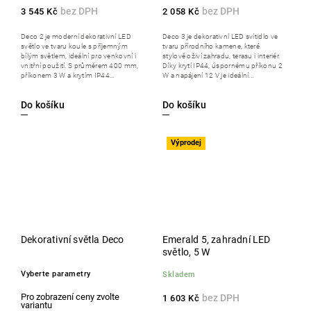
3 545 Kč
2 058 Kč
Deco 2 je moderní dekorativní LED
Deco 3 je dekorativní LED svítidlo ve
světlo ve tvaru koule s příjemným
tvaru přírodního kamene, které
bílým světlem, ideální pro venkovní i
stylově oživí zahradu, terasu i interiér.
vnitřní použití. S průměrem 400 mm,
Díky krytí IP44, úspornému příkonu 2
příkonem 3 W a krytím IP44...
W a napájení 12 V je ideální...
Do košíku
Do košíku
Výprodej
Dekorativní světla Deco
Emerald 5, zahradní LED
světlo, 5 W
Vyberte parametry
Skladem
1 603 Kč