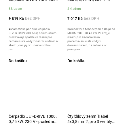
se spodním sáním, 230 V
poslední kus!!!
Skladem
Skladem
9 819 Kč
7 017 Kč
Automatické ponorné čerpadlo
Kompaktní a tiché čerpadlo Calpeda
DIVERTRON 900 se spodním sáním
MXHM 203E (0,45 kW, 230 V) je
představuje spolehlivé řešení pro
ideální pro zavlažování a
čerpání čisté vody z nádrží, cisteren a
přečerpávání čisté vody v
studní, což jej činí ideální volbou
domácnostech, na zahradě i v
pro...
průmyslu.
Do košíku
Do košíku
Čerpadlo JET-DRIVE 1000,
Čtyřžílový zemní kabel
0,75 kW, 230 V - poslední
4x0,8 mm2, pro 3 ventily
kus!!!
nebo čidla, délka 200 m