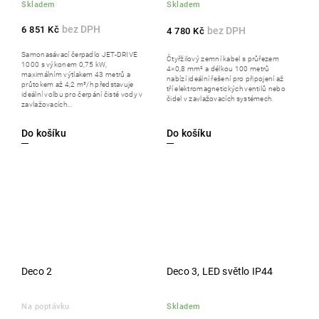
Skladem
Skladem
6 851 Kč
4 780 Kč
Samonasávací čerpadlo JET-DRIVE
Čtyřžilový zemní kabel s průřezem
1000 s výkonem 0,75 kW,
4×0,8 mm² a délkou 100 metrů
maximálním výtlakem 43 metrů a
nabízí ideální řešení pro připojení až
průtokem až 4,2 m³/h představuje
tří elektromagnetických ventilů nebo
ideální volbu pro čerpání čisté vody v
čidel v zavlažovacích systémech.
zavlažovacích...
Do košíku
Do košíku
Deco 2
Deco 3, LED světlo IP44
Na poptávku
Skladem