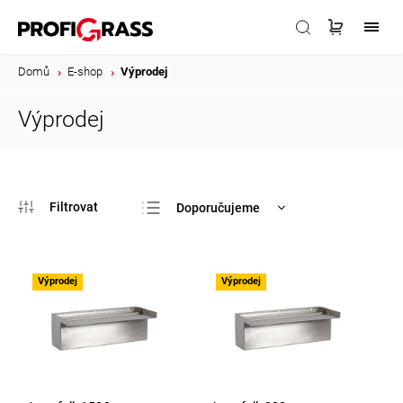
Domů
/
E-shop
/
Výprodej
Výprodej
Doporučujeme
Nejlevnější
Nejdražší
Výprodej
Výprodej
Nejprodávanější
Abecedně