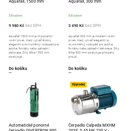
Aquafall, 1500 mm
Aquafall, 300 mm
Skladem
Skladem
9 980 Kč
3 490 Kč
Aquafall 1500 mm je impozantní
Aquafall 300 mm je moderní vodní
vodní prvek, který vytváří široký,
prvek, který vytváří elegantní a
elegantní a rovnoměrný vodopád pro
rovnoměrný vodopád pro jezírka,
jezírka, fontány nebo zahradní
fontány nebo zahradní dekorace. Díky
dekorace. Díky šířce 1500 mm
šířce 300 mm poskytuje přirozený
poskytuje...
proud...
Do košíku
Do košíku
Výprodej
Automatické ponorné
Čerpadlo Calpeda MXHM
čerpadlo DIVERTRON 900
203E, 0,45 kW, 230 V -