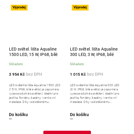
Výprodej
Výprodej
LED světel. lišta Aqualine
LED světel. lišta Aqualine
1500 LED, 15 W, IP68, bílé
300 LED, 3 W, IP68, bílé
Skladem
Skladem
3 954 Kč
1 015 Kč
LED světelná lišta Aqualine 1500 LED
LED světelná lišta Aqualine 300 LED
(15 W, IP68, bílé světlo) je úsporné a
(3 W, IP68, bílé světlo) je úsporné a
vysoce odolné osvětlení, ideální pro
vysoce odolné osvětlení, ideální pro
jezírka, fontány, bazény i venkovní
jezírka, fontány, bazény i venkovní
instalace. Díky vodotěsnému...
instalace. Díky vodotěsnému...
Do košíku
Do košíku