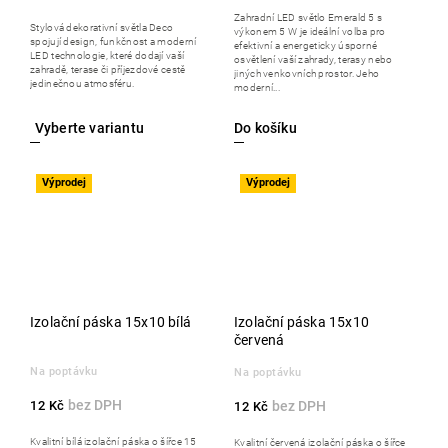
Zahradní LED světlo Emerald 5 s
Stylová dekorativní světla Deco
výkonem 5 W je ideální volba pro
spojují design, funkčnost a moderní
efektivní a energeticky úsporné
LED technologie, které dodají vaší
osvětlení vaší zahrady, terasy nebo
zahradě, terase či příjezdové cestě
jiných venkovních prostor. Jeho
jedinečnou atmosféru.
moderní...
Do košíku
Výprodej
Výprodej
Izolační páska 15x10 bílá
Izolační páska 15x10
červená
Na poptávku
Na poptávku
12 Kč
12 Kč
Kvalitní bílá izolační páska o šířce 15
Kvalitní červená izolační páska o šířce