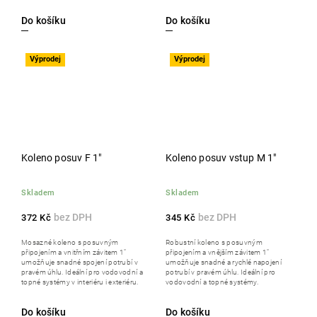
Do košíku
Do košíku
Výprodej
Výprodej
Koleno posuv F 1"
Koleno posuv vstup M 1"
Skladem
Skladem
372 Kč
345 Kč
Mosazné koleno s posuvným
Robustní koleno s posuvným
připojením a vnitřním závitem 1"
připojením a vnějším závitem 1"
umožňuje snadné spojení potrubí v
umožňuje snadné a rychlé napojení
pravém úhlu. Ideální pro vodovodní a
potrubí v pravém úhlu. Ideální pro
topné systémy v interiéru i exteriéru.
vodovodní a topné systémy.
Do košíku
Do košíku