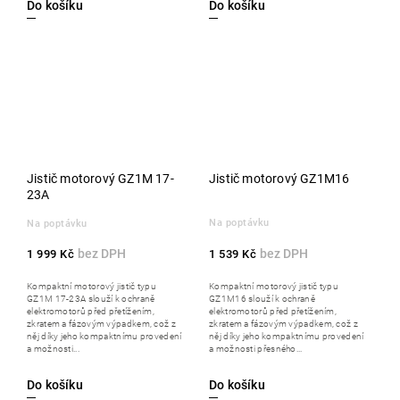
Do košíku
Do košíku
Jistič motorový GZ1M 17-
Jistič motorový GZ1M16
23A
Na poptávku
Na poptávku
1 539 Kč
1 999 Kč
Kompaktní motorový jistič typu
Kompaktní motorový jistič typu
GZ1M16 slouží k ochraně
GZ1M 17-23A slouží k ochraně
elektromotorů před přetížením,
elektromotorů před přetížením,
zkratem a fázovým výpadkem, což z
zkratem a fázovým výpadkem, což z
něj díky jeho kompaktnímu provedení
něj díky jeho kompaktnímu provedení
a možnosti přesného...
a možnosti...
Do košíku
Do košíku