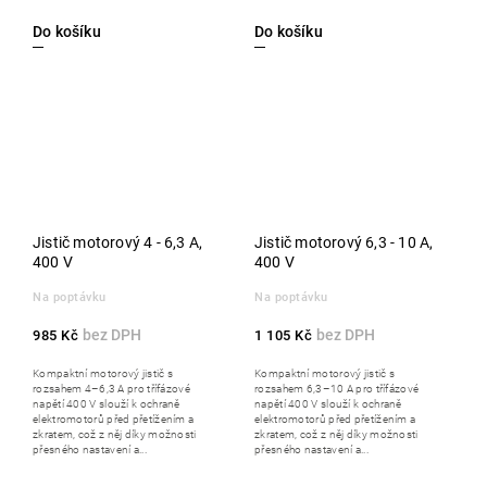
Do košíku
Do košíku
Jistič motorový 4 - 6,3 A,
Jistič motorový 6,3 - 10 A,
400 V
400 V
Na poptávku
Na poptávku
985 Kč
1 105 Kč
Kompaktní motorový jistič s
Kompaktní motorový jistič s
rozsahem 4–6,3 A pro třífázové
rozsahem 6,3–10 A pro třífázové
napětí 400 V slouží k ochraně
napětí 400 V slouží k ochraně
elektromotorů před přetížením a
elektromotorů před přetížením a
zkratem, což z něj díky možnosti
zkratem, což z něj díky možnosti
přesného nastavení a...
přesného nastavení a...