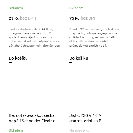
Skladem
Skladem
23 Kč
75 Kč
Kvalitní alkalická baterie AA (LR6)
Kvalitní 9V baterie Energizer Industrial
Energizer Base s napětím 1,5 V –
– spolehlivý zdroj energie pro čidla,
spolehlivé napájení pro senzory,
ovládací jednotky, senzory a další
ovladače a další zařízení používaná v
elektroniku s dlouhou výdrží a
závlahových systémech i domácnosti.
průmyslovou spolehlivostí.
Do košíku
Do košíku
Bezdotyková zkoušečka
Jistič 230 V, 10 A,
napětí Schneider Electric s
charakteristika B
LED světlem
Skladem
Na poptávku