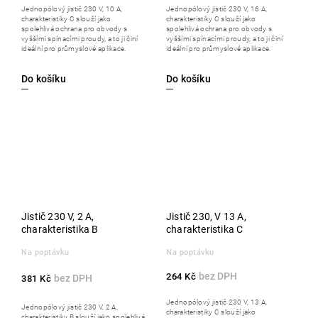
Jednopólový jistič 230 V, 10 A,
Jednopólový jistič 230 V, 16 A,
charakteristiky C slouží jako
charakteristiky C slouží jako
spolehlivá ochrana pro obvody s
spolehlivá ochrana pro obvody s
vyššími spínacími proudy, a to ji činí
vyššími spínacími proudy, a to ji činí
ideální pro průmyslové aplikace.
ideální pro průmyslové aplikace.
Do košíku
Do košíku
Jistič 230 V, 2 A,
Jistič 230, V 13 A,
charakteristika B
charakteristika C
Na poptávku
Na poptávku
264 Kč
381 Kč
Jednopólový jistič 230 V, 13 A,
Jednopólový jistič 230 V, 2 A,
charakteristiky C slouží jako
charakteristiky B slouží jako spolehlivá