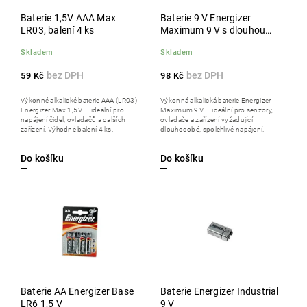
Baterie 1,5V AAA Max
Baterie 9 V Energizer
LR03, balení 4 ks
Maximum 9 V s dlouhou
životností
Skladem
Skladem
59 Kč
98 Kč
Výkonné alkalické baterie AAA (LR03)
Výkonná alkalická baterie Energizer
Energizer Max 1,5 V – ideální pro
Maximum 9 V – ideální pro senzory,
napájení čidel, ovladačů a dalších
ovladače a zařízení vyžadující
zařízení. Výhodné balení 4 ks.
dlouhodobé, spolehlivé napájení.
Do košíku
Do košíku
Baterie AA Energizer Base
Baterie Energizer Industrial
LR6 1,5 V
9 V