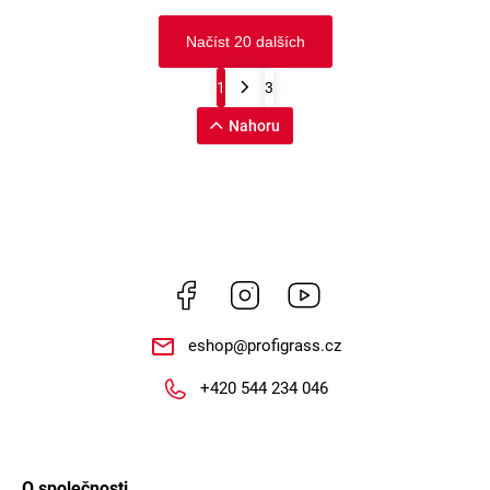
Načíst 20 dalších
1
3
Nahoru
Facebook
Instagram
https://www.youtube.
eshop
@
profigrass.cz
+420 544 234 046
O společnosti