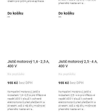
ideální pro průmyslové aplikace.
přesného nastavení a...
Do košíku
Do košíku
Jistič motorový 1,6 - 2,5 A,
Jistič motorový 2,5 - 4 A,
400 V
400 V
Na poptávku
Na poptávku
955 Kč
955 Kč
Kompaktní motorový jistič s
Kompaktní motorový jistič s
rozsahem 1,6–2,5 A pro třífázové
rozsahem 2,5–4 A pro třífázové
napětí 400 V slouží k ochraně
napětí 400 V slouží k ochraně
elektromotorů před přetížením a
elektromotorů před přetížením a
zkratem, což z něj díky možnosti
zkratem, což z něj díky možnosti
přesného nastavení a...
přesného nastavení a...