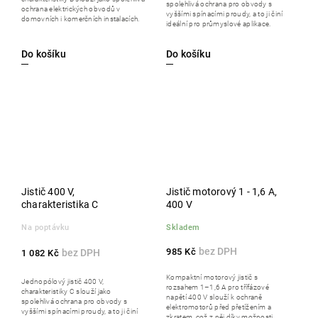
spolehlivá ochrana pro obvody s
ochrana elektrických obvodů v
vyššími spínacími proudy, a to ji činí
domovních i komerčních instalacích.
ideální pro průmyslové aplikace.
Do košíku
Do košíku
Jistič 400 V,
Jistič motorový 1 - 1,6 A,
charakteristika C
400 V
Na poptávku
Skladem
985 Kč
1 082 Kč
Kompaktní motorový jistič s
Jednopólový jistič 400 V,
rozsahem 1–1,6 A pro třífázové
charakteristiky C slouží jako
napětí 400 V slouží k ochraně
spolehlivá ochrana pro obvody s
elektromotorů před přetížením a
vyššími spínacími proudy, a to ji činí
zkratem, což z něj díky možnosti