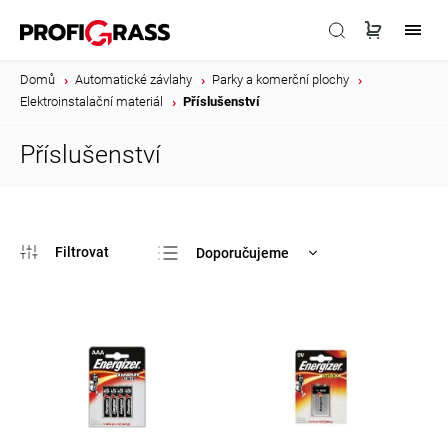
Domů
/
Automatické závlahy
/
Parky a komerční plochy
/
Elektroinstalační materiál
/
Příslušenství
Příslušenství
Doporučujeme
Nejlevnější
Nejdražší
Nejprodávanější
Abecedně