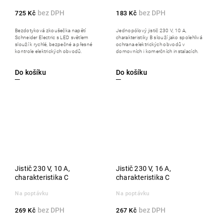
725 Kč
183 Kč
Bezdotyková zkoušečka napětí
Jednopólový jistič 230 V, 10 A,
Schneider Electric s LED světlem
charakteristiky B slouží jako spolehlivá
slouží k rychlé, bezpečné a přesné
ochrana elektrických obvodů v
kontrole elektrických obvodů.
domovních i komerčních instalacích.
Do košíku
Do košíku
Jistič 230 V, 10 A,
Jistič 230 V, 16 A,
charakteristika C
charakteristika C
Na poptávku
Na poptávku
269 Kč
267 Kč