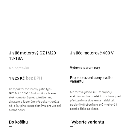
Jistič motorový GZ1M20
Jističe motorové 400 V
13-18A
Vyberte parametry
Na poptávku
1 825 Kč
Kompaktní motorový jistič typu
Motorové jističe 400 V zajišťují
GZ1M20 13-18A slouží k ochraně
efektivní ochranu elektromotorů před
elektromotorů před přetížením,
přetížením a zkratem a nabízí tak
zkratem a fázovým výpadkem, což z
spolehlivé řešení pro průmyslové i
něj díky jeho kompaktnímu provedení
zemědělské aplikace.
a možnosti...
Do košíku