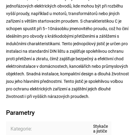
jednofázových elektrických obvodů, kde mohou být při rozběhu
vyšší proudy, například u motorů, transformátorů nebo jiných
zařízení s větším startovacím proudem. S charakteristikou C je
schopen spustit při 5–10násobku jmenovitého proudu, což ho činí
ideálním pro obvody s krátkodobými přetíženími a zátěžemi s
indukčními charakteristikami. Tento jednopólový jistič je určen pro
instalaci na standardní DIN lištu a zajišťuje spolehlivou ochranu
proti přetížení a zkratu, čímž zajišťuje bezpečný a efektivní chod
elektroinstalace v domácnostech, kancelářích nebo průmyslových
objektech. Snadná instalace, kompaktní design a dlouhá životnost
jsou jeho hlavními přednostmi. Tento jistič je spolehlivou volbou
pro ochranu elektrických zařízení a zajištění jejich dlouhé
životnosti i při vyšších nárazových proudech.
Parametry
Stykače
Kategorie
:
a jističe