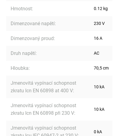
Hmotnost
:
0.12 kg
Dimenzované napětí
:
230 V
Dimenzovaný proud
:
16 A
Druh napětí
:
AC
Hloubka
:
70,5 cm
Jmenovitá vypínací schopnost
10 kA
zkratu Icn EN 60898 at 400 V
:
Jmenovitá vypínací schopnost
10 kA
zkratu Icn EN 60898 při 230 V
:
Jmenovitá vypínací schopnost
0 kA
zkratu Icu IEC 60947-2 at 230 V
: