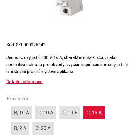
Kód:
SKL000026942
Jednopólový jistič 230 V, 16 A, charakteristiky C slouží jako
spolehlivá ochrana pro obvody s vyššími spínacími proudy, a to ji
činí ideální pro průmyslové aplikace.
Detailní informace
Provedení
:
B, 10 A
C, 10 A
C, 10 A
C, 16 A
B, 2 A
C, 25 A