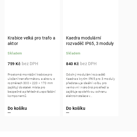
Krabice velká pro trafo a
Kaedra modulární
aktor
rozvaděč IP65, 3 moduly
Skladem
Skladem
759 Kč
840 Kč
Prostorná montážní krabice pro
Odolný modulární rozvaděč
uložení transformátoru a aktoru o
Kaedra s krytím IP65 pro 3 moduly
rozměrech 300 × 220 × 170 mm
představuje ideální volbu pro
zajišťují dostatek místa pro
venkovní i náročná prostředí a
bezpečné a přehledné uspořádání
zajišťuje spolehlivou ochranu
komponentů.
elektroinstalace v...
Do košíku
Do košíku