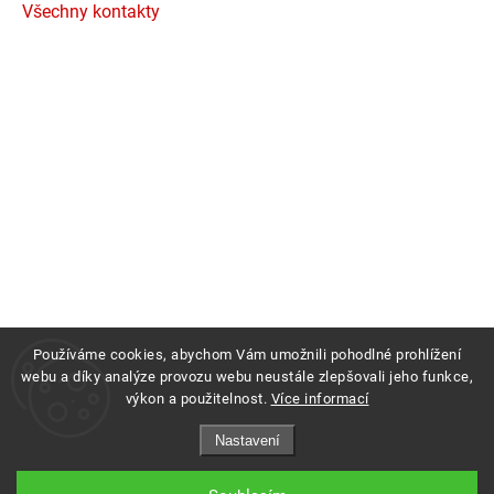
Všechny kontakty
Používáme cookies, abychom Vám umožnili pohodlné prohlížení
webu a díky analýze provozu webu neustále zlepšovali jeho funkce,
výkon a použitelnost.
Více informací
Copyright 2026
Profigrass.cz
. Všechna práva vyhrazena.
Nastavení
Grafický návrh vytvořil a nakódoval
Shoptak.cz