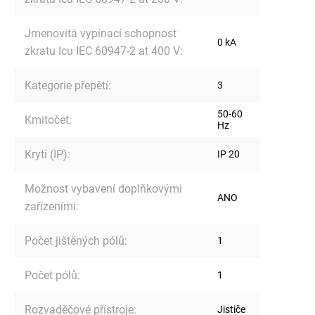
Jmenovitá vypínací schopnost
0 kA
zkratu Icu IEC 60947-2 at 400 V
:
Kategorie přepětí
:
3
50-60
Kmitočet
:
Hz
Krytí (IP)
:
IP 20
Možnost vybavení doplňkovými
ANO
zařízeními
:
Počet jištěných pólů
:
1
Počet pólů
:
1
Rozvaděčové přístroje
:
Jističe