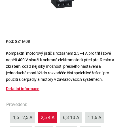
Kód:
GZ1M08
Kompaktní motorový jistič s rozsahem 2,5–4 A pro třífázové
napětí 400 V slouží k ochraně elektromotorů před přetížením a
zkratem, což z něj díky možnosti přesného nastavení a
jednoduché montáži do rozvaděče činí spolehlivé řešení pro
použití s čerpadly a motory v zavlažovacích systémech.
Detailní informace
Provedení
:
1,6 - 2,5 A
2,5-4 A
6,3-10 A
1-1,6 A