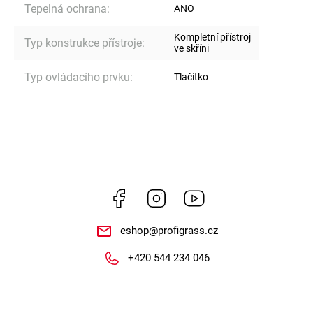
Tepelná ochrana
:
ANO
Kompletní přístroj
Typ konstrukce přístroje
:
ve skříni
Typ ovládacího prvku
:
Tlačítko
Facebook
Instagram
https://www.youtube.
eshop
@
profigrass.cz
+420 544 234 046