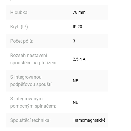
Hloubka
:
78 mm
Krytí (IP)
:
IP 20
Počet pólů
:
3
Rozsah nastavení
2,5-4 A
spouštěče na přetížení
:
S integrovanou
NE
podpěťovou spouští
:
S integrovaným
NE
pomocným spínačem
:
Spouštěcí technika
:
Termomagnetické