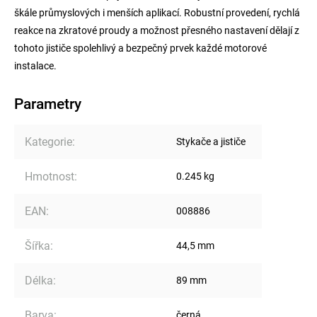
škále průmyslových i menších aplikací. Robustní provedení, rychlá
reakce na zkratové proudy a možnost přesného nastavení dělají z
tohoto jističe spolehlivý a bezpečný prvek každé motorové
instalace.
Parametry
Kategorie
:
Stykače a jističe
Hmotnost
:
0.245 kg
EAN
:
008886
Šířka
:
44,5 mm
Délka
:
89 mm
Barva
:
černá