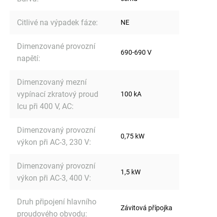
Citlivé na výpadek fáze
:
NE
Dimenzované provozní
690-690 V
napětí
:
Dimenzovaný mezní
vypínací zkratový proud
100 kA
Icu při 400 V, AC
:
Dimenzovaný provozní
0,75 kW
výkon při AC-3, 230 V
:
Dimenzovaný provozní
1,5 kW
výkon při AC-3, 400 V
:
Druh připojení hlavního
Závitová přípojka
proudového obvodu
: