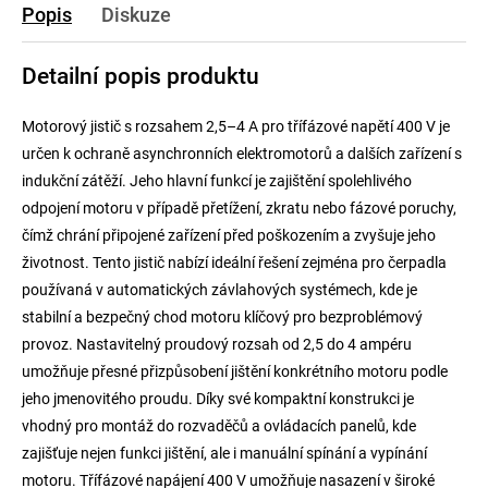
Popis
Diskuze
Detailní popis produktu
Motorový jistič s rozsahem 2,5–4 A pro třífázové napětí 400 V je
určen k ochraně asynchronních elektromotorů a dalších zařízení s
indukční zátěží. Jeho hlavní funkcí je zajištění spolehlivého
odpojení motoru v případě přetížení, zkratu nebo fázové poruchy,
čímž chrání připojené zařízení před poškozením a zvyšuje jeho
životnost. Tento jistič nabízí ideální řešení zejména pro čerpadla
používaná v automatických závlahových systémech, kde je
stabilní a bezpečný chod motoru klíčový pro bezproblémový
provoz. Nastavitelný proudový rozsah od 2,5 do 4 ampéru
umožňuje přesné přizpůsobení jištění konkrétního motoru podle
jeho jmenovitého proudu. Díky své kompaktní konstrukci je
vhodný pro montáž do rozvaděčů a ovládacích panelů, kde
zajišťuje nejen funkci jištění, ale i manuální spínání a vypínání
motoru. Třífázové napájení 400 V umožňuje nasazení v široké