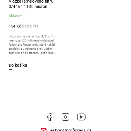
Vložka lamelového filtru
3/4" a 1", 130 micron
Skladem
154 Kč
Vložka lamelového filtru 3/4" a 1" o
jemnosti 130 mikronů je efektivní
řešení pro filtraci vody, které nabízí
spolehlivou ochranu proti větším
částicím a nečistotám. Ideální pro...
Do košíku
Facebook
Instagram
https://www.youtube.
eshop
@
profigrass.cz