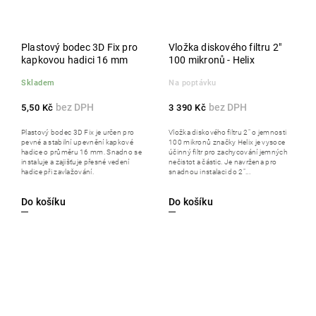
Plastový bodec 3D Fix pro
Vložka diskového filtru 2"
kapkovou hadici 16 mm
100 mikronů - Helix
Skladem
Na poptávku
5,50 Kč
3 390 Kč
Plastový bodec 3D Fix je určen pro
Vložka diskového filtru 2" o jemnosti
pevné a stabilní upevnění kapkové
100 mikronů značky Helix je vysoce
hadice o průměru 16 mm. Snadno se
účinný filtr pro zachycování jemných
instaluje a zajišťuje přesné vedení
nečistot a částic. Je navržena pro
hadice při zavlažování.
snadnou instalaci do 2"...
Do košíku
Do košíku