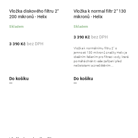
Vložka diskového filtru 2"
Vložka k normal filtr 2" 130
200 mikronů - Helix
mikronů - Helix
Skladem
Skladem
3 390 Kč
3 390 Kč
Vložka k normálnímu filtru 2" o
jemnosti 130 mikronů značky Helix je
ideálním řešením pro filtraci vody, která
pomáhá chránit vaše zařízení před
nečistotami a znečištěním....
Do košíku
Do košíku