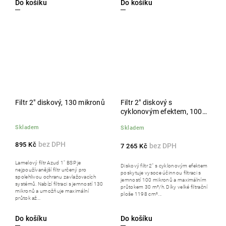
Do košíku
Do košíku
Filtr 2" diskový, 130 mikronů
Filtr 2" diskový s
cyklonovým efektem, 100
mikron - Helix, dříve
Skladem
Skladem
090502m100
895 Kč
7 265 Kč
Lamelový filtr Azud 1" BSP je
Diskový filtr 2" s cyklonovým efektem
nejpoužívanější filtr určený pro
poskytuje vysoce účinnou filtraci s
spolehlivou ochranu zavlažovacích
jemností 100 mikronů a maximálním
systémů. Nabízí filtraci s jemností 130
průtokem 30 m³/h. Díky velké filtrační
mikronů a umožňuje maximální
ploše 1198 cm²...
průtok až...
Do košíku
Do košíku