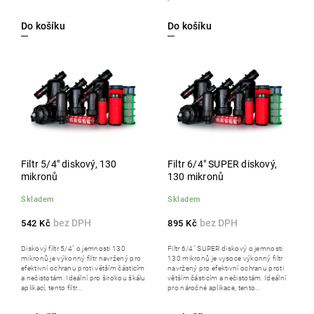
Do košíku
Do košíku
Filtr 5/4" diskový, 130
Filtr 6/4" SUPER diskový,
mikronů
130 mikronů
Skladem
Skladem
542 Kč
895 Kč
Diskový filtr 5/4" o jemnosti 130
Filtr 6/4" SUPER diskový o jemnosti
mikronů je výkonný filtr navržený pro
130 mikronů je vysoce výkonný filtr
efektivní ochranu proti větším částicím
navržený pro efektivní ochranu proti
a nečistotám. Ideální pro širokou škálu
větším částicím a nečistotám. Ideální
aplikací, tento filtr...
pro náročné aplikace, tento...