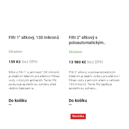
Filtr 1" sítkový, 130 mikronů
Filtr 2" sítkový s
poloautomatickým
čištěním, 130 mikronů s
Skladem
Skladem
indikací ucpání
159 Kč
13 980 Kč
Sítkový filtr 1" o jemnosti 130 mikronů
Filtr 2" sítkový s poloautomatickým
je ideálním řešením pro efektivní filtraci
čištěním je ideální volbou pro efektivní
vody v různých aplikacích. Tento filtr
filtraci vody s jemným sítem o velikosti
poskytuje spolehlivou ochranu před
130 mikronů. Tento filtr zajišťuje
většími částicemi a...
spolehlivou ochranu...
Do košíku
Do košíku
Novinka