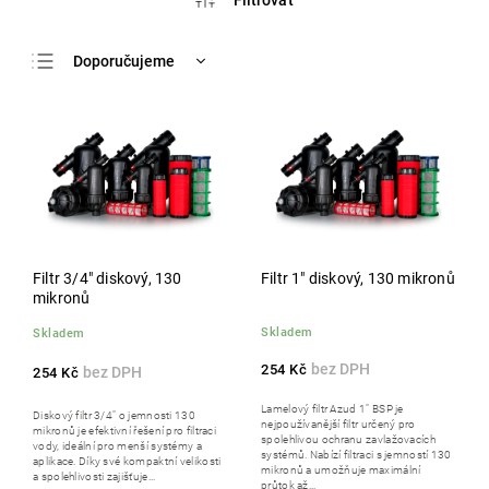
Doporučujeme
Nejlevnější
Nejdražší
Nejprodávanější
Abecedně
Filtr 3/4" diskový, 130
Filtr 1" diskový, 130 mikronů
mikronů
Skladem
Skladem
254 Kč
254 Kč
Lamelový filtr Azud 1" BSP je
Diskový filtr 3/4" o jemnosti 130
nejpoužívanější filtr určený pro
mikronů je efektivní řešení pro filtraci
spolehlivou ochranu zavlažovacích
vody, ideální pro menší systémy a
systémů. Nabízí filtraci s jemností 130
aplikace. Díky své kompaktní velikosti
mikronů a umožňuje maximální
a spolehlivosti zajišťuje...
průtok až...