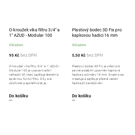
O-kroužek víka filtru 3/4" a
Plastový bodec 3D Fix pro
1" AZUD - Modular 100
kapkovou hadici 16 mm
Skladem
Skladem
95 Kč
5,50 Kč
O-kroužek víka filtru 3/4" a 1" AZUD -
Plastový bodec 3D Fix je určen pro
Modular 100 je vysoce kvalitní
pevné a stabilní upevnění kapkové
náhradní díl, který zajišťuje těsnění a
hadice o průměru 16 mm. Snadno se
správnou funkci filtru. Díky své
instaluje a zajišťuje přesné vedení
odolnosti a spolehlivosti je...
hadice při zavlažování.
Do košíku
Do košíku