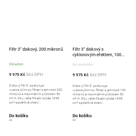
Filtr 3" diskový, 200 mikronů
Filtr 3" diskový s
cyklonovým efektem, 100
micron
Skladem
Na poptávku
9 975 Kč
9 975 Kč
Diskový filtr 3" poskytuje
Diskový filtr 3" poskytuje
vysoce účinnou filtraci s jemností 200
vysoce účinnou filtraci s jemností 100
mikronů a maximálním průtokem 50
mikronů a maximálním průtokem 50
m³/h. Díky velké filtrační ploše 1699
m³/h. Díky velké filtrační ploše 1699
cm² spolehlivě chrání...
cm² spolehlivě chrání...
Do košíku
Do košíku