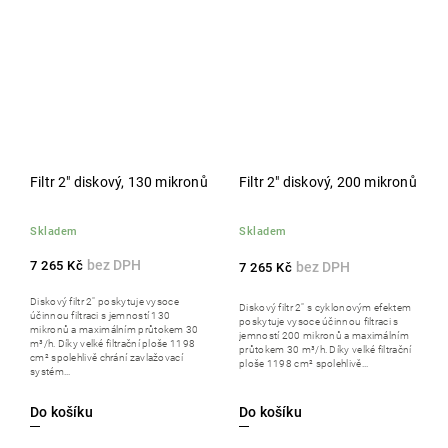
Filtr 2" diskový, 130 mikronů
Filtr 2" diskový, 200 mikronů
Skladem
Skladem
7 265 Kč
7 265 Kč
Diskový filtr 2" poskytuje vysoce
Diskový filtr 2" s cyklonovým efektem
účinnou filtraci s jemností 130
poskytuje vysoce účinnou filtraci s
mikronů a maximálním průtokem 30
jemností 200 mikronů a maximálním
m³/h. Díky velké filtrační ploše 1198
průtokem 30 m³/h. Díky velké filtrační
cm² spolehlivě chrání zavlažovací
ploše 1198 cm² spolehlivě...
systém...
Do košíku
Do košíku