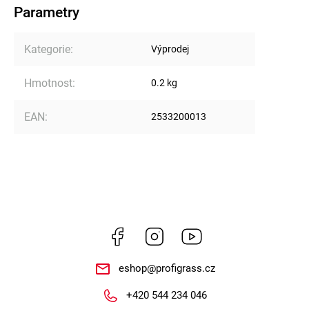
Parametry
Kategorie
:
Výprodej
Hmotnost
:
0.2 kg
EAN
:
2533200013
Facebook
Instagram
https://www.youtube.
eshop
@
profigrass.cz
+420 544 234 046