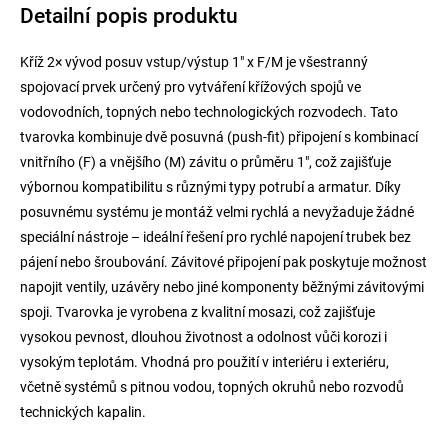
Detailní popis produktu
Kříž 2× vývod posuv vstup/výstup 1" x F/M je všestranný
spojovací prvek určený pro vytváření křížových spojů ve
vodovodních, topných nebo technologických rozvodech. Tato
tvarovka kombinuje dvě posuvná (push-fit) připojení s kombinací
vnitřního (F) a vnějšího (M) závitu o průměru 1", což zajišťuje
výbornou kompatibilitu s různými typy potrubí a armatur. Díky
posuvnému systému je montáž velmi rychlá a nevyžaduje žádné
speciální nástroje – ideální řešení pro rychlé napojení trubek bez
pájení nebo šroubování. Závitové připojení pak poskytuje možnost
napojit ventily, uzávěry nebo jiné komponenty běžnými závitovými
spoji. Tvarovka je vyrobena z kvalitní mosazi, což zajišťuje
vysokou pevnost, dlouhou životnost a odolnost vůči korozi i
vysokým teplotám. Vhodná pro použití v interiéru i exteriéru,
včetně systémů s pitnou vodou, topných okruhů nebo rozvodů
technických kapalin.