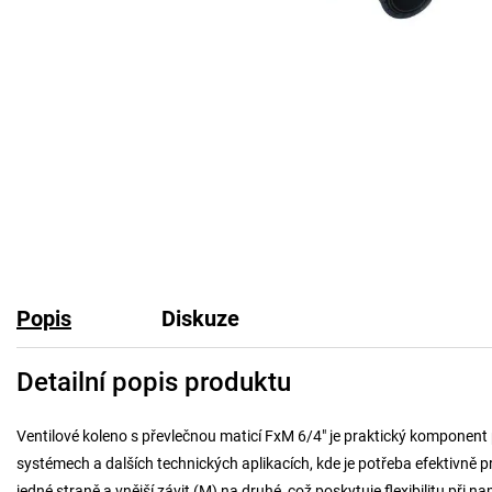
Popis
Diskuze
Detailní popis produktu
Ventilové koleno s převlečnou maticí FxM 6/4" je praktický komponent
systémech a dalších technických aplikacích, kde je potřeba efektivně pr
jedné straně a vnější závit (M) na druhé, což poskytuje flexibilitu při n