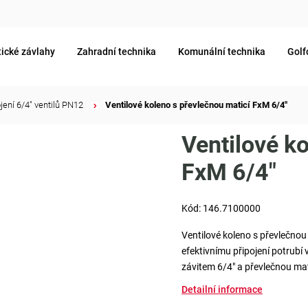
ické závlahy
Zahradní technika
Komunální technika
Golf
jení 6/4" ventilů PN12
/
Ventilové koleno s převlečnou maticí FxM 6/4"
Ventilové k
FxM 6/4"
Kód:
146.7100000
Ventilové koleno s převlečnou 
efektivnímu připojení potrubí 
závitem 6/4" a převlečnou mati
Detailní informace