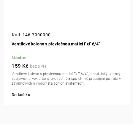
Kód:
146.7000000
Ventilové koleno s převlečnou maticí FxF 6/4"
Skladem
159 Kč
Ventilové koleno s převlečnou maticí FxF 6/4" je praktický tvarový
spojovací prvek určený pro rychlé a spolehlivé propojení potrubí v
závlahových a vodoinstalačních systémech....
Do košíku