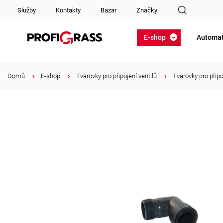
Služby
Kontakty
Bazar
Značky
E-shop
Automat
Domů
/
E-shop
/
Tvarovky pro připojení ventilů
/
Tvarovky pro připo