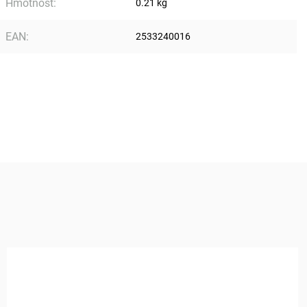
Hmotnost
:
0.21 kg
EAN
:
2533240016