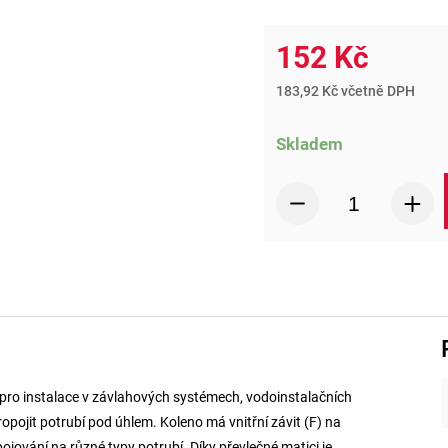
152 Kč
183,92 Kč včetně DPH
Skladem
 pro instalace v závlahových systémech, vodoinstalačních
opojit potrubí pod úhlem. Koleno má vnitřní závit (F) na
apojování na různé typy potrubí. Díky převlečné matici je