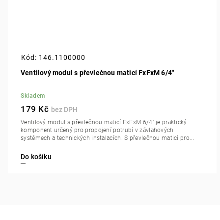
Kód:
146.1100000
Ventilový modul s převlečnou maticí FxFxM 6/4"
Skladem
179 Kč
Ventilový modul s převlečnou maticí FxFxM 6/4" je praktický
komponent určený pro propojení potrubí v závlahových
systémech a technických instalacích. S převlečnou maticí pro...
Do košíku