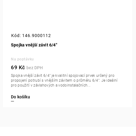
Kód:
146.9000112
Spojka vnější závit 6/4"
Na poptávku
69 Kč
Spojka vnější závit 6/4" je kvalitní spojovací prvek určený pro
propojení potrubí s vnějším závitem o průměru 6/4". Je ideální
pro použití v závlahových a vodoinstalačních...
Do košíku