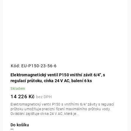
Kód:
EU-P150-23-56-6
Elektromagnetický ventil P150 vnitřní závit 6/4", s
regulací průtoku, cívka 24 V AC, balení 6 ks
Skladem
14 226 Kč
Elektromagnetický ventil P150 s vnitřními 6/4" závity s regulací
průtoku umožňuje precizní řízení maximálního průtoku vody.
Ovládání zajišťuje cívka 24 V AC, která je...
Do košíku