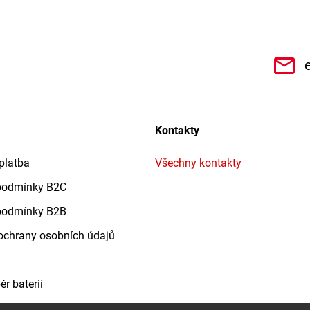
CHe3s9Qz1TwSQaktx4ybLOQ/videos
Kontakty
platba
Všechny kontakty
podmínky B2C
podmínky B2B
chrany osobních údajů
r baterií