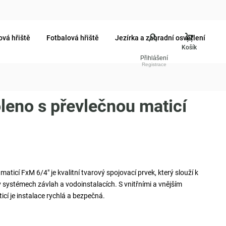
ová hřiště
Fotbalová hřiště
Jezírka a zahradní osvětlení
Přihlášení
oleno s převlečnou maticí
maticí FxM 6/4" je kvalitní tvarový spojovací prvek, který slouží k
v systémech závlah a vodoinstalacích. S vnitřními a vnějším
cí je instalace rychlá a bezpečná.