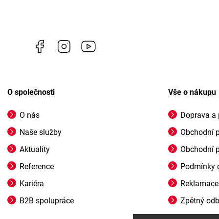
Facebook
Instagram
https://www.youtube.com/channel/U
O společnosti
Vše o nákupu
O nás
Doprava a 
Naše služby
Obchodní 
Aktuality
Obchodní 
Reference
Podmínky o
Kariéra
Reklamace
B2B spolupráce
Zpětný odbě