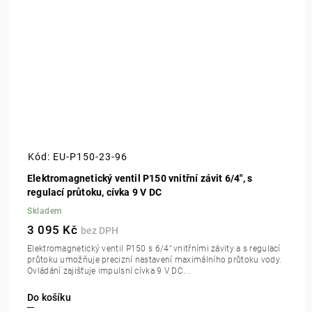
Kód:
EU-P150-23-96
Elektromagnetický ventil P150 vnitřní závit 6/4", s
regulací průtoku, cívka 9 V DC
Skladem
3 095 Kč
Elektromagnetický ventil P150 s 6/4" vnitřními závity a s regulací
průtoku umožňuje precizní nastavení maximálního průtoku vody.
Ovládání zajišťuje impulsní cívka 9 V DC...
Do košíku