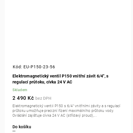
Kód:
EU-P150-23-56
Elektromagnetický ventil P150 vnitřní závit 6/4", s
regulací průtoku, cívka 24 V AC
Skladem
2 490 Kč
Elektromagnetický ventil P150 s 6/4" vnitřními závity a s regulací
průtoku umožňuje precizní řízení maximálního průtoku vody.
Ovládání zajišťuje cívka 24 V AC (střídavý proud),...
Do košíku