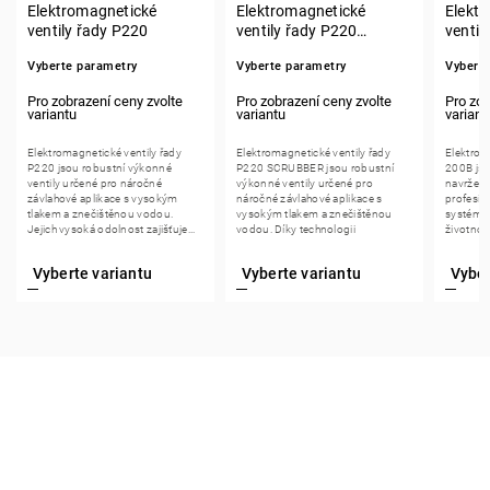
Elektromagnetické
Elektromagnetické
Elekt
ventily řady P220
ventily řady P220
ventil
SCRUBBER
Vyberte parametry
Vyberte parametry
Vybert
Elektromagnetické ventily řady
Elektromagnetické ventily řady
Elektrom
P220 jsou robustní výkonné
P220 SCRUBBER jsou robustní
200B jso
ventily určené pro náročné
výkonné ventily určené pro
navrženy
závlahové aplikace s vysokým
náročné závlahové aplikace s
profesio
tlakem a znečištěnou vodou.
vysokým tlakem a znečištěnou
systémec
Jejich vysoká odolnost zajišťuje...
vodou. Díky technologii
životnost
SCRUBBER...