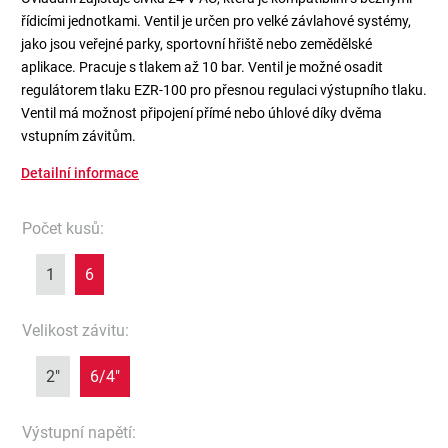
řídicími jednotkami. Ventil je určen pro velké závlahové systémy,
jako jsou veřejné parky, sportovní hřiště nebo zemědělské
aplikace. Pracuje s tlakem až 10 bar. Ventil je možné osadit
regulátorem tlaku EZR-100 pro přesnou regulaci výstupního tlaku.
Ventil má možnost připojení přímé nebo úhlové díky dvěma
vstupním závitům.
Detailní informace
Počet kusů
:
1
6
Velikost závitu
:
2"
6/4"
Výstupní napětí
: