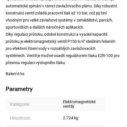
automatické spínání v rámci zavlažovacího plánu. Díky robustní
konstrukci ventil zvládá pracovní tlak až 10 bar, což jej činí
vhodným pro velké závlahové systémy v zemědělství, parcích,
sportovištích a dalších náročných aplikacích.
Díky regulaci průtoku, odolné konstrukci a vysoké kapacitě
průtoku je elektromagnetický ventil P150 6/4" ideálním řešením
pro efektivní řízení vody v rozsáhlých zavlažovacích
systémech. Ventil je možné osadit regulátorem tlaku EZR-100 pro
přesnou regulaci výstupního tlaku.
Balení 6 ks
Parametry
Elektromagnetické
Kategorie
:
ventily
Hmotnost
:
2.724 kg