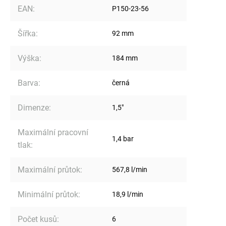
EAN
:
P150-23-56
Šířka
:
92 mm
Výška
:
184 mm
Barva
:
černá
Dimenze
:
1,5"
Maximální pracovní
1,4 bar
tlak
:
Maximální průtok
:
567,8 l/min
Minimální průtok
:
18,9 l/min
Počet kusů
:
6