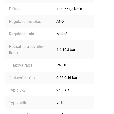
Průtok
:
18,9-567,8 l/min
Regulace průtoku
:
ANO
Regulace tlaku
:
Možná
Rozsah pracovního
1,4-10,3 bar
tlaku
:
Tlaková řada
:
PN 10
Tlaková ztráta
:
0,22-0,46 bar
Typ cívky
:
24 V AC
Typ závitu
:
vnitřní