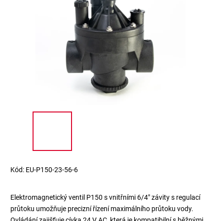
Kód:
EU-P150-23-56-6
Elektromagnetický ventil P150 s vnitřními 6/4" závity s regulací
průtoku umožňuje precizní řízení maximálního průtoku vody.
Ovládání zajišťuje cívka 24 V AC, která je kompatibilní s běžnými