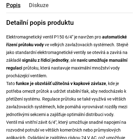
Popis
Diskuze
Detailní popis produktu
Elektromagnetický ventil P150 6/4" je navržen pro
automatické
řízení průtoku vody
ve velkých zavlažovacích systémech. Stejně
jako standardní elektromagnetické ventily se otevírá a zavírá na
základě
signálu z řídicí jednotky
, ale
navíc umožňuje manuální
regulaci
průtoku, která nastavuje maximální množství vody
procházející ventilem.
Tato
funkce je obzvlášť užitečná v kapkové závlaze
, kde je
potřeba omezit průtok a udržet stabilní tlak, aby nedocházelo k
přetížení systému. Regulace průtoku se také využívá ve větších
zavlažovacích systémech, kde pomáhá vyrovnávat rozdíly mezi
jednotlivými sekcemi a zajišťuje optimální distribuci vody.
Ventil má vnitřní závit 6/4", který umožňuje snadné napojení na
rozvodné potrubí ve větších komerčních nebo průmyslových
aplikacích. Ovládání je zajištěno cívkou 24 V AC, což umožňuje