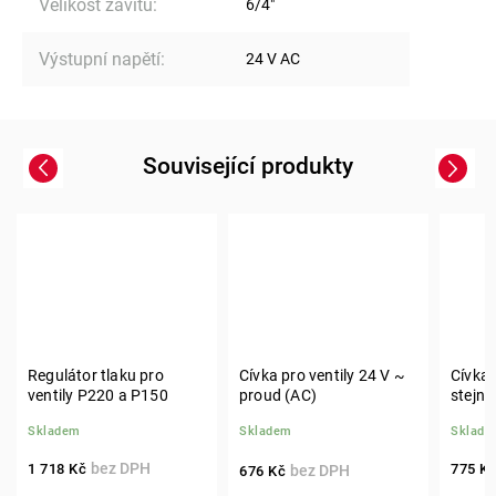
Velikost závitu
:
6/4"
Výstupní napětí
:
24 V AC
Související produkty
Previous
Next
Regulátor tlaku pro
Cívka pro ventily 24 V ~
Cívka
ventily P220 a P150
proud (AC)
stejno
DC
Skladem
Skladem
Sklade
1 718 Kč
775 K
676 Kč