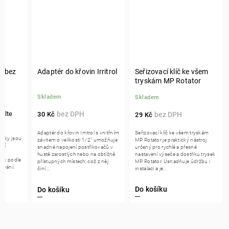
O bez
Adaptér do křovin Irritrol
Seřizovací klíč ke všem
tryskám MP Rotator
Skladem
Skladem
30 Kč
29 Kč
Adaptér do křovin Irritrol s vnitřním
Seřizovací klíč ke všem tryskám
ysky jsou
závitem o velikosti 1/2" umožňuje
MP Rotator je praktický nástroj
ční
snadné napojení postřikovačů v
určený pro rychlé a přesné
pro
hustě zarostlých nebo na obtížně
nastavení výseče a dostřiku trysek
ysek podle
přístupných místech, což z něj
MP Rotator. Usnadňuje údržbu i
ování.
činí...
instalaci a je...
Do košíku
Do košíku