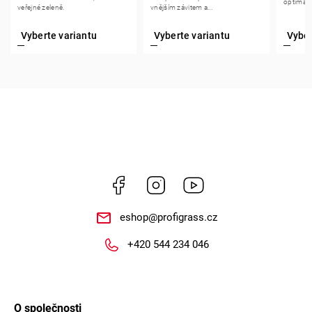
optimal
veřejné zeleně.
vnějším závitem a...
Facebook
Instagram
https://www.youtube.
eshop
@
profigrass.cz
+420 544 234 046
O společnosti