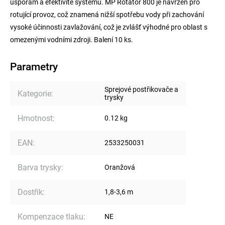
úsporám a efektivitě systému. MP Rotator 800 je navržen pro
rotující provoz, což znamená nižší spotřebu vody při zachování
vysoké účinnosti zavlažování, což je zvlášť výhodné pro oblast s
omezenými vodními zdroji. Balení 10 ks.
Parametry
Sprejové postřikovače a
Kategorie
:
trysky
Hmotnost
:
0.12 kg
EAN
:
2533250031
Barva trysky
:
Oranžová
Dostřik
:
1,8-3,6 m
Kompenzace tlaku
:
NE