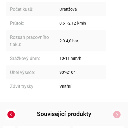
Počet kusů
:
Oranžová
Průtok
:
0,61-2,12 l/min
Rozsah pracovního
2,0-4,0 bar
tlaku
:
Srážkový úhrn
:
10-11 mm/h
Úhel výseče
:
90°-210°
Závit trysky
:
Vnitřní
Související produkty
Previous
Next