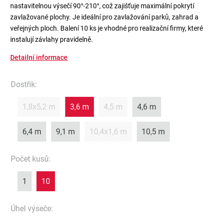
nastavitelnou výsečí 90°-210°, což zajišťuje maximální pokrytí
zavlažované plochy. Je ideální pro zavlažování parků, zahrad a
veřejných ploch.
Balení 10 ks je vhodné pro realizační firmy, které
instalují závlahy pravidelně.
Detailní informace
Dostřik
:
1,8x5,2 m
3,6 m
4,5 m
4,6 m
6,4 m
9,1 m
10,4x1,6 m
10,5 m
Počet kusů
:
1
10
Úhel výseče
: