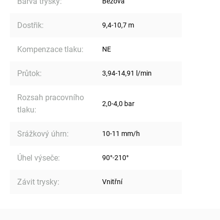
Barva trysky
:
Béžová
Dostřik
:
9,4-10,7 m
Kompenzace tlaku
:
NE
Průtok
:
3,94-14,91 l/min
Rozsah pracovního
2,0-4,0 bar
tlaku
:
Srážkový úhrn
:
10-11 mm/h
Úhel výseče
:
90°-210°
Závit trysky
:
Vnitřní