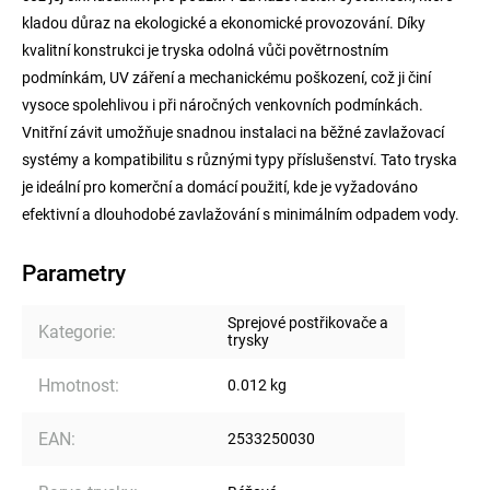
kladou důraz na ekologické a ekonomické provozování. Díky
kvalitní konstrukci je tryska odolná vůči povětrnostním
podmínkám, UV záření a mechanickému poškození, což ji činí
vysoce spolehlivou i při náročných venkovních podmínkách.
Vnitřní závit umožňuje snadnou instalaci na běžné zavlažovací
systémy a kompatibilitu s různými typy příslušenství. Tato tryska
je ideální pro komerční a domácí použití, kde je vyžadováno
efektivní a dlouhodobé zavlažování s minimálním odpadem vody.
Parametry
Sprejové postřikovače a
Kategorie
:
trysky
Hmotnost
:
0.012 kg
EAN
:
2533250030