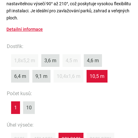
nastavitelnou výsečí 90° až 210°, což poskytuje vysokou flexibilitu
při instalaci. Je ideální pro zavlažování parků, zahrad a veřejných
ploch.
Detailní informace
Dostřik
:
1,8x5,2 m
3,6 m
4,5 m
4,6 m
6,4 m
9,1 m
10,4x1,6 m
10,5 m
Počet kusů
:
1
10
Úhel výseče
: