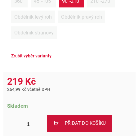
360°
45°-105°
90°-210°
210°-270°
Obdélník levý roh
Obdélník pravý roh
Obdélník stranový
219 Kč
264,99 Kč včetně DPH
Skladem
PŘIDAT DO KOŠÍKU