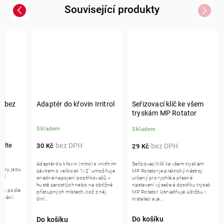
Související produkty
Previous
Next
O bez
Adaptér do křovin Irritrol
Seřizovací klíč ke všem
tryskám MP Rotator
Skladem
Skladem
30 Kč
29 Kč
Adaptér do křovin Irritrol s vnitřním
Seřizovací klíč ke všem tryskám
ysky jsou
závitem o velikosti 1/2" umožňuje
MP Rotator je praktický nástroj
ční
snadné napojení postřikovačů v
určený pro rychlé a přesné
pro
hustě zarostlých nebo na obtížně
nastavení výseče a dostřiku trysek
ysek podle
přístupných místech, což z něj
MP Rotator. Usnadňuje údržbu i
ování.
činí...
instalaci a je...
Do košíku
Do košíku