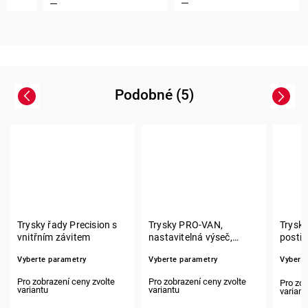
Podobné (5)
Previous
Next
Trysky řady Precision s
Trysky PRO-VAN,
Trysky
vnitřním závitem
nastavitelná výseč,
postři
vnitřní závit pro
vnitřní
Vyberte parametry
Vyberte parametry
Vybert
postřikovače SL a I-PRO