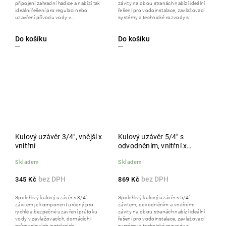
připojení zahradní hadice a nabízí tak
závity na obou stranách nabízí ideální
ideální řešení pro regulaci nebo
řešení pro vodoinstalace, zavlažovací
uzavření přívodu vody v...
systémy a technické rozvody s...
Do košíku
Do košíku
Kulový uzávěr 3/4", vnější x
Kulový uzávěr 5/4" s
vnitřní
odvodněním, vnitřní x
vnitřní
Skladem
Skladem
345 Kč
869 Kč
Spolehlivý kulový uzávěr s 3/4"
Spolehlivý kulový uzávěr s 5/4"
závitem je komponent určený pro
závitem, odvodněním a vnitřními
rychlé a bezpečné uzavření průtoku
závity na obou stranách nabízí ideální
vody v zavlažovacích, domácích i
řešení pro vodoinstalace, zavlažovací
průmyslových instalacích.
systémy a technické rozvody s...