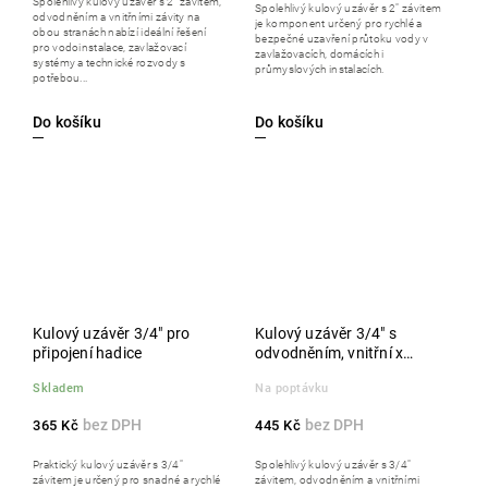
Spolehlivý kulový uzávěr s 2" závitem,
Spolehlivý kulový uzávěr s 2" závitem
odvodněním a vnitřními závity na
je komponent určený pro rychlé a
obou stranách nabízí ideální řešení
bezpečné uzavření průtoku vody v
pro vodoinstalace, zavlažovací
zavlažovacích, domácích i
systémy a technické rozvody s
průmyslových instalacích.
potřebou...
Do košíku
Do košíku
Kulový uzávěr 3/4" pro
Kulový uzávěr 3/4" s
připojení hadice
odvodněním, vnitřní x
vnitřní
Skladem
Na poptávku
365 Kč
445 Kč
Praktický kulový uzávěr s 3/4"
Spolehlivý kulový uzávěr s 3/4"
závitem je určený pro snadné a rychlé
závitem, odvodněním a vnitřními