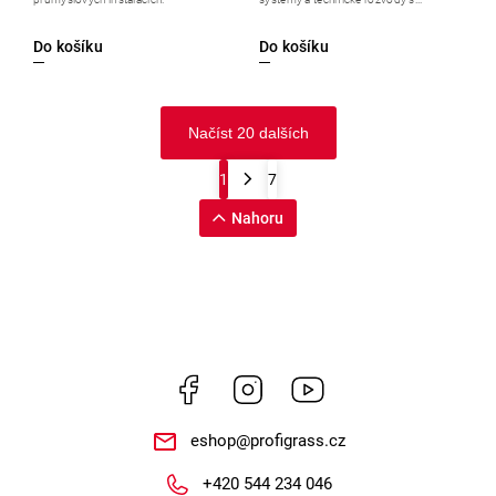
Do košíku
Do košíku
Načíst 20 dalších
1
7
Nahoru
Facebook
Instagram
https://www.youtube.
eshop
@
profigrass.cz
+420 544 234 046