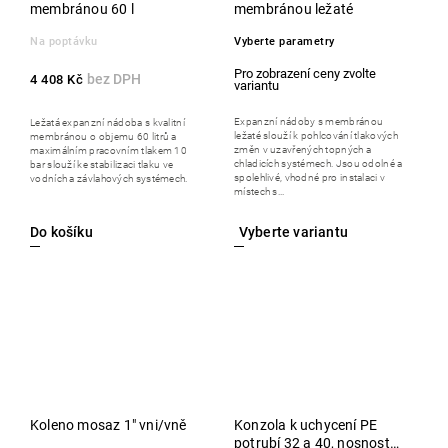
membránou 60 l
membránou ležaté
Na poptávku
Vyberte parametry
4 408 Kč
Expanzní nádoby s membránou
Ležatá expanzní nádoba s kvalitní
ležaté slouží k pohlcování tlakových
membránou o objemu 60 litrů a
změn v uzavřených topných a
maximálním pracovním tlakem 10
chladicích systémech. Jsou odolné a
bar slouží ke stabilizaci tlaku ve
spolehlivé, vhodné pro instalaci v
vodních a závlahových systémech.
místech s...
Do košíku
Koleno mosaz 1" vni/vně
Konzola k uchycení PE
potrubí 32 a 40, nosnost