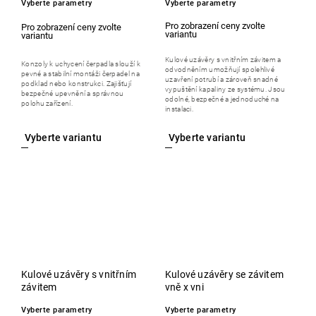
Vyberte parametry
Vyberte parametry
Kulové uzávěry s vnitřním závitem a
Konzoly k uchycení čerpadla slouží k
odvodněním umožňují spolehlivé
pevné a stabilní montáži čerpadel na
uzavření potrubí a zároveň snadné
podklad nebo konstrukci. Zajišťují
vypuštění kapaliny ze systému. Jsou
bezpečné upevnění a správnou
odolné, bezpečné a jednoduché na
polohu zařízení.
instalaci.
Kulové uzávěry s vnitřním
Kulové uzávěry se závitem
závitem
vně x vni
Vyberte parametry
Vyberte parametry