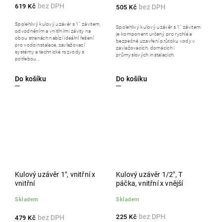
619 Kč
505 Kč
Spolehlivý kulový uzávěr s 1" závitem,
Spolehlivý kulový uzávěr s 1" závitem
odvodněním a vnitřními závity na
je komponent určený pro rychlé a
obou stranách nabízí ideální řešení
bezpečné uzavření průtoku vody v
pro vodoinstalace, zavlažovací
zavlažovacích, domácích i
systémy a technické rozvody s
průmyslových instalacích.
potřebou...
Do košíku
Do košíku
Kulový uzávěr 1", vnitřní x
Kulový uzávěr 1/2", T
vnitřní
páčka, vnitřní x vnější
Skladem
Skladem
225 Kč
479 Kč