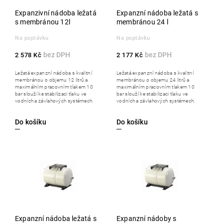
Expanzivní nádoba ležatá
Expanzní nádoba ležatá s
s membránou 12l
membránou 24 l
Na poptávku
Na poptávku
2 578 Kč
2 177 Kč
Ležatá expanzní nádoba s kvalitní
Ležatá expanzní nádoba s kvalitní
membránou o objemu 12 litrů a
membránou o objemu 24 litrů a
maximálním pracovním tlakem 10
maximálním pracovním tlakem 10
bar slouží ke stabilizaci tlaku ve
bar slouží ke stabilizaci tlaku ve
vodních a závlahových systémech.
vodních a závlahových systémech.
Do košíku
Do košíku
Expanzní nádoba ležatá s
Expanzní nádoby s