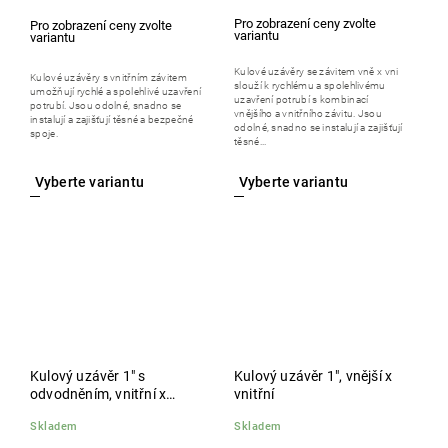
Kulové uzávěry se závitem vně x vni
Kulové uzávěry s vnitřním závitem
slouží k rychlému a spolehlivému
umožňují rychlé a spolehlivé uzavření
uzavření potrubí s kombinací
potrubí. Jsou odolné, snadno se
vnějšího a vnitřního závitu. Jsou
instalují a zajišťují těsné a bezpečné
odolné, snadno se instalují a zajišťují
spoje.
těsné...
Kulový uzávěr 1" s
Kulový uzávěr 1", vnější x
odvodněním, vnitřní x
vnitřní
vnitřní
Skladem
Skladem