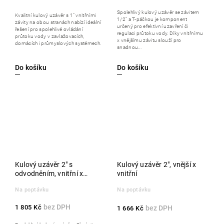
Spolehlivý kulový uzávěr se závitem
Kvalitní kulový uzávěr s 1" vnitřními
1/2" a T-páčkou je komponent
závity na obou stranách nabízí ideální
určený pro efektivní uzavření či
řešení pro spolehlivé ovládání
regulaci průtoku vody. Díky vnitřnímu
průtoku vody v zavlažovacích,
x vnějšímu závitu slouží pro
domácích i průmyslových systémech.
snadnou...
Do košíku
Do košíku
Kulový uzávěr 2" s
Kulový uzávěr 2", vnější x
odvodněním, vnitřní x
vnitřní
vnitřní
Na poptávku
Na poptávku
1 805 Kč
1 666 Kč