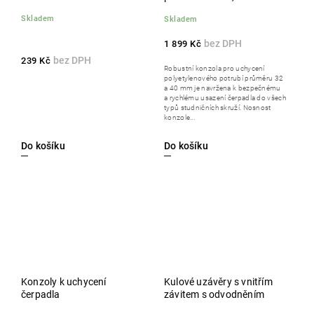
konzole činí 300 kg
Skladem
Skladem
1 899 Kč
239 Kč
Robustní konzola pro uchycení
polyetylenového potrubí průměru 32
a 40 mm je navržena k bezpečnému
a rychlému usazení čerpadla do všech
typů studničních skruží. Nosnost
konzole...
Do košíku
Do košíku
Konzoly k uchycení
Kulové uzávěry s vnitřím
čerpadla
závitem s odvodněním