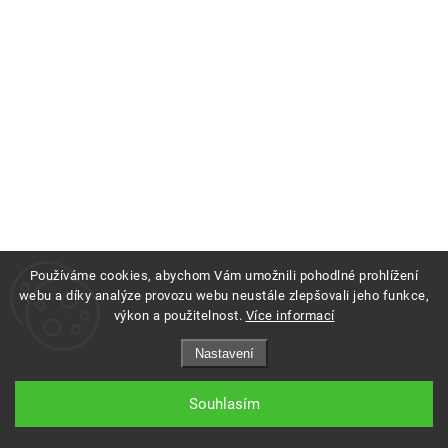
Používáme cookies, abychom Vám umožnili pohodlné prohlížení
webu a díky analýze provozu webu neustále zlepšovali jeho funkce,
výkon a použitelnost.
Více informací
Copyright 2026
Profigrass.cz
. Všechna práva vyhrazena.
Nastavení
Grafický návrh vytvořil a nakódoval
Shoptak.cz
Souhlasím