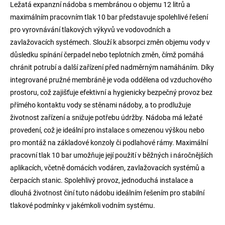
Ležatá expanzní nádoba s membránou o objemu 12 litrů a
maximálním pracovním tlak 10 bar představuje spolehlivé řešení
pro vyrovnávání tlakových výkyvů ve vodovodních a
zavlažovacích systémech. Slouží k absorpci změn objemu vody v
důsledku spínání čerpadel nebo teplotních změn, čímž pomáhá
chránit potrubí a další zařízení před nadměrným namáháním. Díky
integrované pružné membráně je voda oddělena od vzduchového
prostoru, což zajišťuje efektivní a hygienicky bezpečný provoz bez
přímého kontaktu vody se stěnami nádoby, a to prodlužuje
životnost zařízení a snižuje potřebu údržby. Nádoba má ležaté
provedení, což je ideální pro instalace s omezenou výškou nebo
pro montáž na základové konzoly či podlahové rámy. Maximální
pracovní tlak 10 bar umožňuje její použití v běžných i náročnějších
aplikacích, včetně domácích vodáren, zavlažovacích systémů a
čerpacích stanic. Spolehlivý provoz, jednoduchá instalace a
dlouhá životnost činí tuto nádobu ideálním řešením pro stabilní
tlakové podmínky v jakémkoli vodním systému.