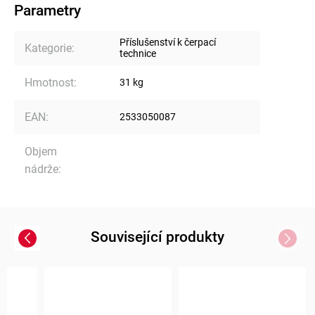
Parametry
Příslušenství k čerpací
Kategorie
:
technice
Hmotnost
:
31 kg
EAN
:
2533050087
Objem
nádrže
:
Související produkty
Previous
Next