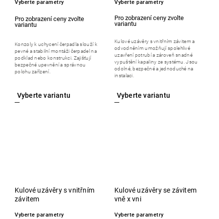
Vyberte parametry
Vyberte parametry
Kulové uzávěry s vnitřním závitem a
Konzoly k uchycení čerpadla slouží k
odvodněním umožňují spolehlivé
pevné a stabilní montáži čerpadel na
uzavření potrubí a zároveň snadné
podklad nebo konstrukci. Zajišťují
vypuštění kapaliny ze systému. Jsou
bezpečné upevnění a správnou
odolné, bezpečné a jednoduché na
polohu zařízení.
instalaci.
Kulové uzávěry s vnitřním
Kulové uzávěry se závitem
závitem
vně x vni
Vyberte parametry
Vyberte parametry