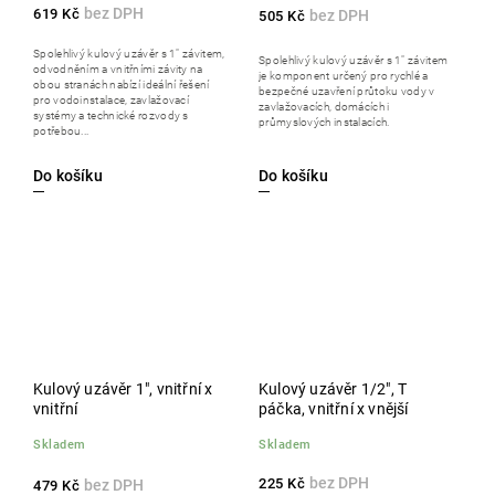
619 Kč
505 Kč
Spolehlivý kulový uzávěr s 1" závitem,
Spolehlivý kulový uzávěr s 1" závitem
odvodněním a vnitřními závity na
je komponent určený pro rychlé a
obou stranách nabízí ideální řešení
bezpečné uzavření průtoku vody v
pro vodoinstalace, zavlažovací
zavlažovacích, domácích i
systémy a technické rozvody s
průmyslových instalacích.
potřebou...
Do košíku
Do košíku
Kulový uzávěr 1", vnitřní x
Kulový uzávěr 1/2", T
vnitřní
páčka, vnitřní x vnější
Skladem
Skladem
225 Kč
479 Kč