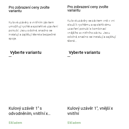
Kulové uzávěry se závitem vně x vni
Kulové uzávěry s vnitřním závitem
slouží k rychlému a spolehlivému
umožňují rychlé a spolehlivé uzavření
uzavření potrubí s kombinací
potrubí. Jsou odolné, snadno se
vnějšího a vnitřního závitu. Jsou
instalují a zajišťují těsné a bezpečné
odolné, snadno se instalují a zajišťují
spoje.
těsné...
Kulový uzávěr 1" s
Kulový uzávěr 1", vnější x
odvodněním, vnitřní x
vnitřní
vnitřní
Skladem
Skladem