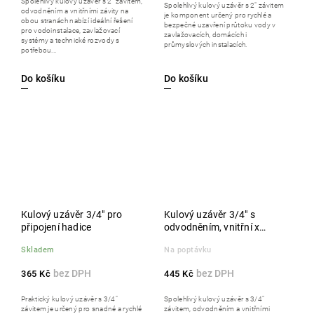
Spolehlivý kulový uzávěr s 2" závitem,
Spolehlivý kulový uzávěr s 2" závitem
odvodněním a vnitřními závity na
je komponent určený pro rychlé a
obou stranách nabízí ideální řešení
bezpečné uzavření průtoku vody v
pro vodoinstalace, zavlažovací
zavlažovacích, domácích i
systémy a technické rozvody s
průmyslových instalacích.
potřebou...
Do košíku
Do košíku
Kulový uzávěr 3/4" pro
Kulový uzávěr 3/4" s
připojení hadice
odvodněním, vnitřní x
vnitřní
Skladem
Na poptávku
365 Kč
445 Kč
Praktický kulový uzávěr s 3/4"
Spolehlivý kulový uzávěr s 3/4"
závitem je určený pro snadné a rychlé
závitem, odvodněním a vnitřními