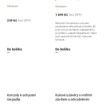
konzole činí 300 kg
Skladem
Skladem
1 899 Kč
239 Kč
Robustní konzola pro uchycení
polyetylenového potrubí průměru 32
a 40 mm je navržena k bezpečnému
a rychlému usazení čerpadla do všech
typů studničních skruží. Nosnost
konzole...
Do košíku
Do košíku
Konzoly k uchycení
Kulové uzávěry s vnitřím
čerpadla
závitem s odvodněním