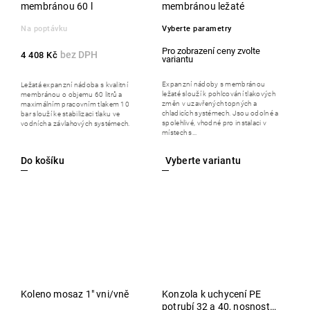
membránou 60 l
membránou ležaté
Na poptávku
Vyberte parametry
4 408 Kč
Expanzní nádoby s membránou
Ležatá expanzní nádoba s kvalitní
ležaté slouží k pohlcování tlakových
membránou o objemu 60 litrů a
změn v uzavřených topných a
maximálním pracovním tlakem 10
chladicích systémech. Jsou odolné a
bar slouží ke stabilizaci tlaku ve
spolehlivé, vhodné pro instalaci v
vodních a závlahových systémech.
místech s...
Do košíku
Koleno mosaz 1" vni/vně
Konzola k uchycení PE
potrubí 32 a 40, nosnost