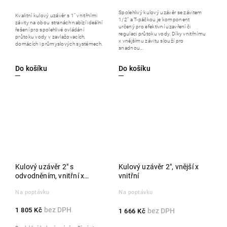
Spolehlivý kulový uzávěr se závitem
Kvalitní kulový uzávěr s 1" vnitřními
1/2" a T-páčkou je komponent
závity na obou stranách nabízí ideální
určený pro efektivní uzavření či
řešení pro spolehlivé ovládání
regulaci průtoku vody. Díky vnitřnímu
průtoku vody v zavlažovacích,
x vnějšímu závitu slouží pro
domácích i průmyslových systémech.
snadnou...
Do košíku
Do košíku
Kulový uzávěr 2" s
Kulový uzávěr 2", vnější x
odvodněním, vnitřní x
vnitřní
vnitřní
Na poptávku
Na poptávku
1 805 Kč
1 666 Kč