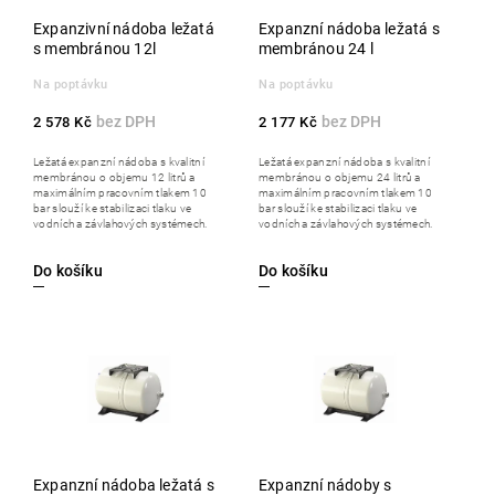
Expanzivní nádoba ležatá
Expanzní nádoba ležatá s
s membránou 12l
membránou 24 l
Na poptávku
Na poptávku
2 578 Kč
2 177 Kč
Ležatá expanzní nádoba s kvalitní
Ležatá expanzní nádoba s kvalitní
membránou o objemu 12 litrů a
membránou o objemu 24 litrů a
maximálním pracovním tlakem 10
maximálním pracovním tlakem 10
bar slouží ke stabilizaci tlaku ve
bar slouží ke stabilizaci tlaku ve
vodních a závlahových systémech.
vodních a závlahových systémech.
Do košíku
Do košíku
Expanzní nádoba ležatá s
Expanzní nádoby s