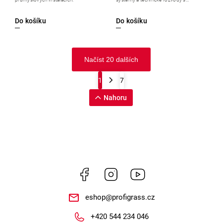
Do košíku
Do košíku
Načíst 20 dalších
1
7
Nahoru
Facebook
Instagram
https://www.youtube.
eshop
@
profigrass.cz
+420 544 234 046