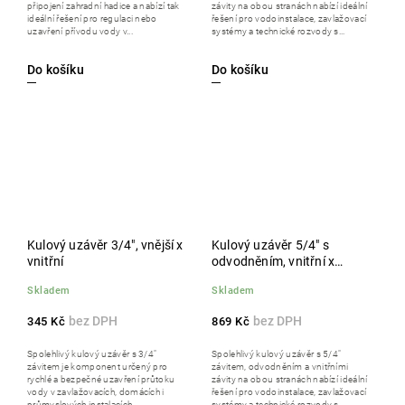
připojení zahradní hadice a nabízí tak
závity na obou stranách nabízí ideální
ideální řešení pro regulaci nebo
řešení pro vodoinstalace, zavlažovací
uzavření přívodu vody v...
systémy a technické rozvody s...
Do košíku
Do košíku
Kulový uzávěr 3/4", vnější x
Kulový uzávěr 5/4" s
vnitřní
odvodněním, vnitřní x
vnitřní
Skladem
Skladem
345 Kč
869 Kč
Spolehlivý kulový uzávěr s 3/4"
Spolehlivý kulový uzávěr s 5/4"
závitem je komponent určený pro
závitem, odvodněním a vnitřními
rychlé a bezpečné uzavření průtoku
závity na obou stranách nabízí ideální
vody v zavlažovacích, domácích i
řešení pro vodoinstalace, zavlažovací
průmyslových instalacích.
systémy a technické rozvody s...