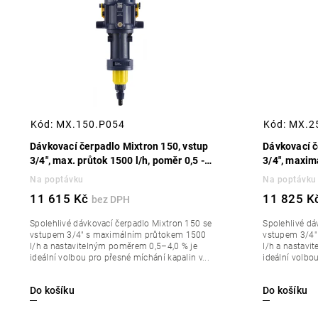
Abecedně
Kód:
MX.150.P054
Kód:
MX.2
Dávkovací čerpadlo Mixtron 150, vstup
Dávkovací č
3/4", max. průtok 1500 l/h, poměr 0,5 -
3/4", maxim
4,0 %
0,5 - 4,0 %
Na poptávku
Na poptávku
11 615 Kč
11 825 K
Spolehlivé dávkovací čerpadlo Mixtron 150 se
Spolehlivé dá
vstupem 3/4" s maximálním průtokem 1500
vstupem 3/4"
l/h a nastavitelným poměrem 0,5–4,0 % je
l/h a nastavi
ideální volbou pro přesné míchání kapalin v...
ideální volbou
Do košíku
Do košíku