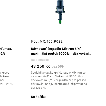
Kód:
MX.900.P022
4", max.
Dávkovací čerpadlo Mixtron 6/4",
2-2%
maximální průtok 9000 l/h, dávkování
0,2-2%
Na poptávku
43 250 Kč
 vysoce
Spolehlivé dávkovací čerpadlo Mixtron se
ůtokem
vstupem 6/4" s průtokem až 9000 l/h a
vání
dávkováním 0,2–2 % je ideální pro přesné
ezí 0,2-2%.
dávkování hnojiv, pesticidů či přípravků na
úpravu pH,...
Do košíku