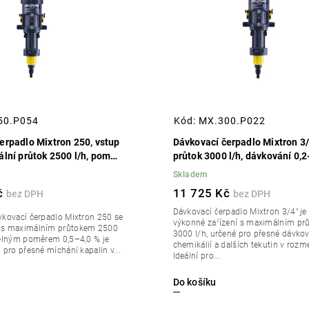
50.P054
Kód:
MX.300.P022
erpadlo Mixtron 250, vstup
Dávkovací čerpadlo Mixtron 3/
ální průtok 2500 l/h, poměr
průtok 3000 l/h, dávkování 0,
Skladem
č
11 725 Kč
Dávkovací čerpadlo Mixtron 3/4" je
vkovací čerpadlo Mixtron 250 se
výkonné zařízení s maximálním pr
 s maximálním průtokem 2500
3000 l/h, určené pro přesné dávko
telným poměrem 0,5–4,0 % je
chemikálií a dalších tekutin v rozm
 pro přesné míchání kapalin v...
Ideální pro...
Do košíku