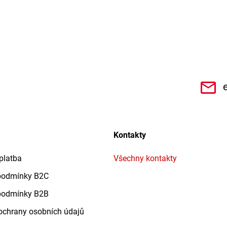
CHe3s9Qz1TwSQaktx4ybLOQ/videos
Kontakty
platba
Všechny kontakty
podmínky B2C
podmínky B2B
chrany osobních údajů