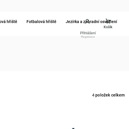
ová hřiště
Fotbalová hřiště
Jezírka a zahradní osvětlení
Přihlášení
4
položek celkem