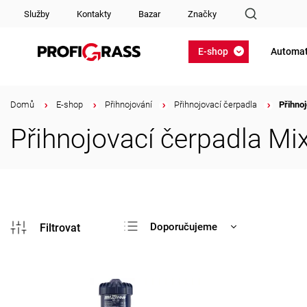
Služby
Kontakty
Bazar
Značky
E-shop
Automat
Domů
/
E-shop
/
Přihnojování
/
Přihnojovací čerpadla
/
Přihno
Přihnojovací čerpadla Mi
Doporučujeme
Nejlevnější
Nejdražší
Nejprodávanější