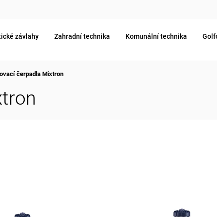
ické závlahy
Zahradní technika
Komunální technika
Golf
jovací čerpadla Mixtron
xtron