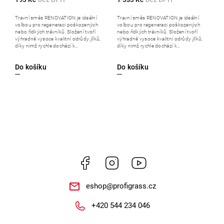
Travní směs RENOVATION je ideální
Travní směs RENOVATION je ideální
volbou pro regeneraci poškozených
volbou pro regeneraci poškozených
nebo řídkých trávníků. Složení tvoří
nebo řídkých trávníků. Složení tvoří
výhradně vysoce kvalitní odrůdy jílků,
výhradně vysoce kvalitní odrůdy jílků,
díky nimž rychle dochází k...
díky nimž rychle dochází k...
Do košíku
Do košíku
Facebook
Instagram
https://www.youtube.
eshop
@
profigrass.cz
+420 544 234 046