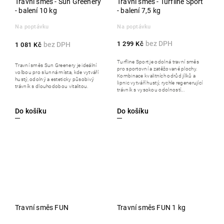
Travní směs - Sun Greenery
Travní směs - Turfline Sport
- balení 10 kg
- balení 7,5 kg
Na poptávku
Na poptávku
1 299 Kč
1 081 Kč
Turfline Sport je odolná travní směs
Travní směs Sun Greenery je ideální
pro sportovní a zatěžované plochy.
volbou pro slunná místa, kde vytváří
Kombinace kvalitních odrůd jílků a
hustý, odolný a esteticky působivý
lipnic vytváří hustý, rychle regenerující
trávník s dlouhodobou vitalitou.
trávník s vysokou odolností...
Do košíku
Do košíku
Travní směs FUN
Travní směs FUN 1 kg