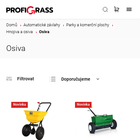
Domů
/
Automatické závlahy
/
Parky a komerční plochy
/
Hnojiva a osiva
/
Osiva
Osiva
Doporučujeme
Nejlevnější
Nejdražší
Novinka
Novinka
Nejprodávanější
Abecedně