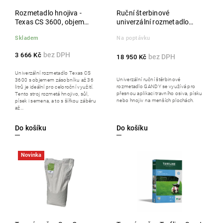
Rozmetadlo hnojiva -
Ruční šterbinové
Texas CS 3600, objem
univerzální rozmetadlo
zásobníku 36 l
GANDY
Skladem
Na poptávku
3 666 Kč
18 950 Kč
Univerzální rozmetadlo Texas CS
Univerzální ruční štěrbinové
3600 s objemem zásobníku až 36
rozmetadlo GANDY se využívá pro
litrů je ideální pro celoroční využití.
přesnou aplikaci travního osiva, písku
Tento stroj rozmetá hnojivo, sůl,
nebo hnojiv na menších plochách.
písek i semena, a to s šířkou záběru
až...
Do košíku
Do košíku
Novinka