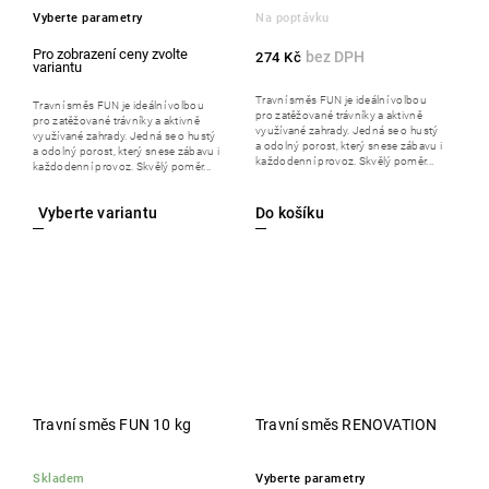
Vyberte parametry
Na poptávku
274 Kč
Travní směs FUN je ideální volbou
Travní směs FUN je ideální volbou
pro zatěžované trávníky a aktivně
pro zatěžované trávníky a aktivně
využívané zahrady. Jedná se o hustý
využívané zahrady. Jedná se o hustý
a odolný porost, který snese zábavu i
a odolný porost, který snese zábavu i
každodenní provoz. Skvělý poměr...
každodenní provoz. Skvělý poměr...
Do košíku
Travní směs FUN 10 kg
Travní směs RENOVATION
Skladem
Vyberte parametry