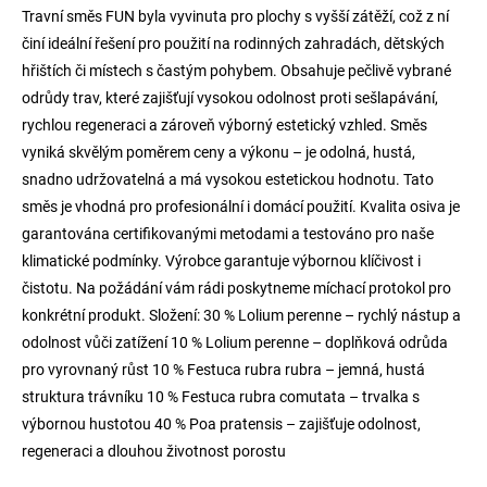
Travní směs FUN byla vyvinuta pro plochy s vyšší zátěží, což z ní
činí ideální řešení pro použití na rodinných zahradách, dětských
hřištích či místech s častým pohybem. Obsahuje pečlivě vybrané
odrůdy trav, které zajišťují vysokou odolnost proti sešlapávání,
rychlou regeneraci a zároveň výborný estetický vzhled. Směs
vyniká skvělým poměrem ceny a výkonu – je odolná, hustá,
snadno udržovatelná a má vysokou estetickou hodnotu. Tato
směs je vhodná pro profesionální i domácí použití. Kvalita osiva je
garantována certifikovanými metodami a testováno pro naše
klimatické podmínky. Výrobce garantuje výbornou klíčivost i
čistotu. Na požádání vám rádi poskytneme míchací protokol pro
konkrétní produkt. Složení: 30 % Lolium perenne – rychlý nástup a
odolnost vůči zatížení 10 % Lolium perenne – doplňková odrůda
pro vyrovnaný růst 10 % Festuca rubra rubra – jemná, hustá
struktura trávníku 10 % Festuca rubra comutata – trvalka s
výbornou hustotou 40 % Poa pratensis – zajišťuje odolnost,
regeneraci a dlouhou životnost porostu