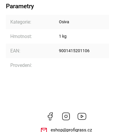
Parametry
Kategorie
:
Osiva
Hmotnost
:
1 kg
EAN
:
9001415201106
Provedení
:
Facebook
Instagram
https://www.youtube.
eshop
@
profigrass.cz