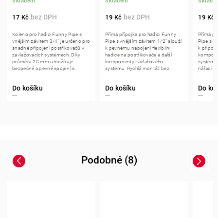
Skladem
Skladem
Sklade
17 Kč
19 Kč
19 Kč
Koleno pro hadici Funny Pipe s
Přímá přípojka pro hadici Funny
Přímá př
vnějším závitem 3/4" je určeno pro
Pipe s vnějším závitem 1/2" slouží
Pipe s v
snadné připojení postřikovačů v
k pevnému napojení flexibilní
k připoje
zavlažovacích systémech. Díky
hadice na postřikovače a další
kompone
průměru 20 mm umožňuje
komponenty závlahového
systému.
bezpečné a pevné spojení s...
systému. Rychlá montáž bez...
nářadí. S
Do košíku
Do košíku
Do ko
Podobné (8)
Previous
Next