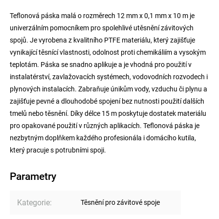
Teflonová páska malá o rozměrech 12 mm x 0,1 mm x 10 m je
univerzálním pomocníkem pro spolehlivé utěsnění závitových
spojů. Je vyrobena z kvalitního PTFE materiálu, který zajišťuje
vynikající těsnící vlastnosti, odolnost proti chemikáliím a vysokým
teplotám. Páska se snadno aplikuje a je vhodná pro použití v
instalatérství, zavlažovacích systémech, vodovodních rozvodech i
plynových instalacích. Zabraňuje únikům vody, vzduchu či plynu a
zajišťuje pevné a dlouhodobé spojení bez nutnosti použití dalších
tmelů nebo těsnění. Díky délce 15 m poskytuje dostatek materiálu
pro opakované použití v různých aplikacích. Teflonová páska je
nezbytným doplňkem každého profesionála i domácího kutila,
který pracuje s potrubními spoji.
Parametry
Kategorie
:
Těsnění pro závitové spoje