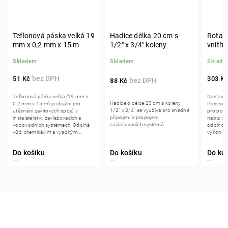
Teflonová páska velká 19
Hadice délka 20 cm s
Rotačn
mm x 0,2 mm x 15 m
1/2" x 3/4" koleny
vnitřní
nastav
Skladem
Skladem
Sklade
m
51 Kč
303 K
88 Kč
Teflonová páska velká (19 mm x
Nastavite
Hadice o délce 20 cm s koleny
0,2 mm x 15 m) je ideální pro
Precisio
1/2" x 3/4" se využívá pro snadné
utěsnění závitových spojů v
pro post
připojení a propojení
instalatérství, zavlažovacích a
nabízí r
zavlažovacích systémů.
vodovodních systémech. Odolná
odolnost
vůči chemikáliím a vysokým...
výkon i p
Do košíku
Do ko
Do košíku