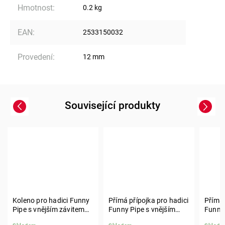
Hmotnost
:
0.2 kg
EAN
:
2533150032
Provedení
:
12 mm
Související produkty
Previous
Next
Koleno pro hadici Funny
Přímá přípojka pro hadici
Přímá 
Pipe s vnějším závitem
Funny Pipe s vnějším
Funny 
3/4"
závitem 1/2"
závite