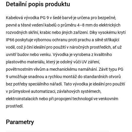
Detailní popis produktu
Kabelová vývodka PG 9 v šedé barvě je určena pro bezpečné,
pevné a těsné vedení kabelů o průměru 4–8 mm do elektrických
rozvodných skříní, krabic nebo jiných zařízení. Díky vysokému krytí
IP66 poskytuje výbornou ochranu proti prachu a silně stříkající
vodě, což ji činí ideální pro použití v náročných prostředích, ať už
uvnitř budov nebo venku. Vývodka je vyrobena z kvalitního
plastového materiálu, který je odolný vůči UV záření,
povětrnostním vlivům a mechanickému namáhání. Závit typu PG
9 umožňuje snadnou a rychlou montáž do standardních otvorů
bez potřeby speciálního nářadí. Tato vývodka je ideální pro použití
v průmyslové automatizaci, závlahových systémech,
elektroinstalacích nebo při propojení technologií ve venkovním
prostředí.
Parametry