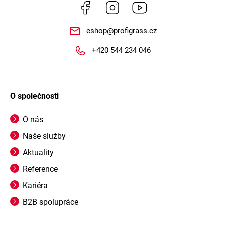
Facebook
Instagram
https://www.youtube.
eshop
@
profigrass.cz
+420 544 234 046
O společnosti
O nás
Naše služby
Aktuality
Reference
Kariéra
B2B spolupráce