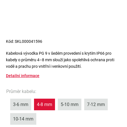
Kód:
SKL000041596
Kabelová vývodka PG 9 v šedém provedení s krytím IP66 pro
kabely o průměru 4–8 mm slouží jako spolehlivá ochrana proti
vodě a prachu pro vnitřní i venkovní použití.
Detailní informace
Průměr kabelu
:
3-6 mm
4-8 mm
5-10 mm
7-12 mm
10-14 mm