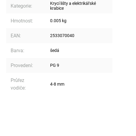
Krycí lišty a elektrikářské
Kategorie
:
krabice
Hmotnost
:
0.005 kg
EAN
:
2533070040
Barva
:
šedá
Provedení
:
PG 9
Průřez
4-8 mm
vodiče
: