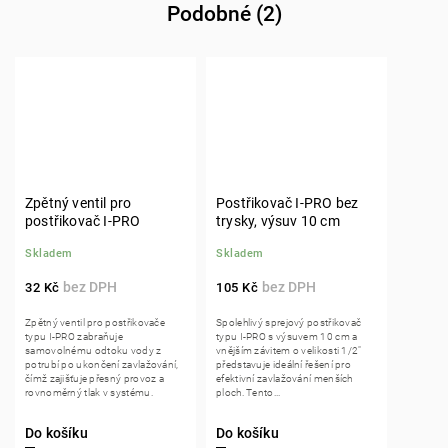
Podobné (2)
Zpětný ventil pro
Postřikovač I-PRO bez
postřikovač I-PRO
trysky, výsuv 10 cm
Skladem
Skladem
32 Kč
105 Kč
Zpětný ventil pro postřikovače
Spolehlivý sprejový postřikovač
typu I-PRO zabraňuje
typu I-PRO s výsuvem 10 cm a
samovolnému odtoku vody z
vnějším závitem o velikosti 1/2"
potrubí po ukončení zavlažování,
představuje ideální řešení pro
čímž zajišťuje přesný provoz a
efektivní zavlažování menších
rovnoměrný tlak v systému.
ploch. Tento...
Do košíku
Do košíku