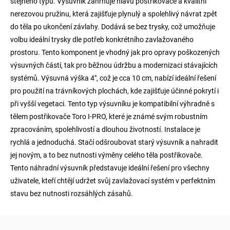
stejného typu. Výsuvník zahrnuje hlavu postřikovače a kvalitní
nerezovou pružinu, která zajišťuje plynulý a spolehlivý návrat zpět
do těla po ukončení závlahy. Dodává se bez trysky, což umožňuje
volbu ideální trysky dle potřeb konkrétního zavlažovaného
prostoru. Tento komponent je vhodný jak pro opravy poškozených
výsuvných částí, tak pro běžnou údržbu a modernizaci stávajících
systémů. Výsuvná výška 4", což je cca 10 cm, nabízí ideální řešení
pro použití na trávníkových plochách, kde zajišťuje účinné pokrytí i
při vyšší vegetaci. Tento typ výsuvníku je kompatibilní výhradně s
tělem postřikovače Toro I-PRO, které je známé svým robustním
zpracováním, spolehlivostí a dlouhou životností. Instalace je
rychlá a jednoduchá. Stačí odšroubovat starý výsuvník a nahradit
jej novým, a to bez nutnosti výměny celého těla postřikovače.
Tento náhradní výsuvník představuje ideální řešení pro všechny
uživatele, kteří chtějí udržet svůj zavlažovací systém v perfektním
stavu bez nutnosti rozsáhlých zásahů.