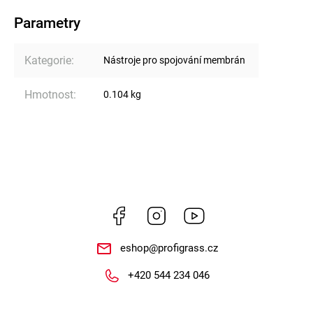
Parametry
Kategorie
:
Nástroje pro spojování membrán
Hmotnost
:
0.104 kg
Facebook
Instagram
https://www.youtube.
eshop
@
profigrass.cz
+420 544 234 046