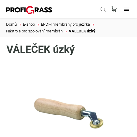
Domů
/
E-shop
/
EPDM membrány pro jezírka
/
Nástroje pro spojování membrán
/
VÁLEČEK úzký
VÁLEČEK úzký