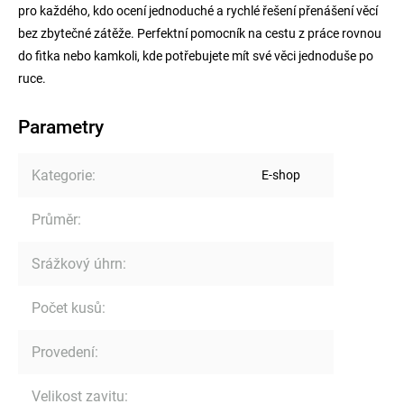
pro každého, kdo ocení jednoduché a rychlé řešení přenášení věcí
bez zbytečné zátěže. Perfektní pomocník na cestu z práce rovnou
do fitka nebo kamkoli, kde potřebujete mít své věci jednoduše po
ruce.
Parametry
Kategorie
:
E-shop
Průměr
:
Srážkový úhrn
:
Počet kusů
:
Provedení
:
Velikost zavitu
: