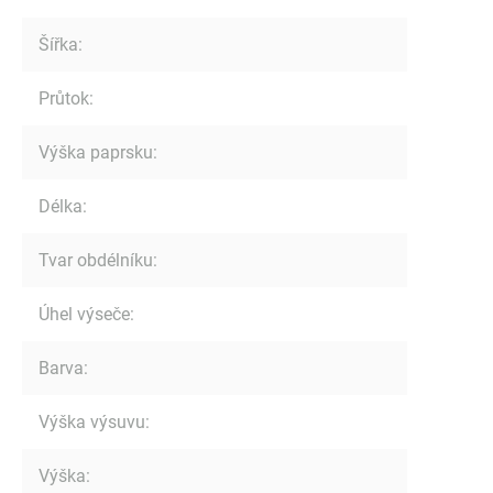
Šířka
:
Průtok
:
Výška paprsku
:
Délka
:
Tvar obdélníku
:
Úhel výseče
:
Barva
:
Výška výsuvu
:
Výška
: