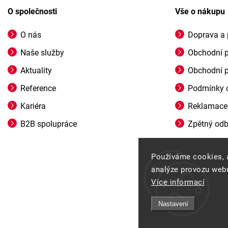
O společnosti
Vše o nákupu
O nás
Doprava a 
Naše služby
Obchodní 
Aktuality
Obchodní 
Reference
Podmínky o
Kariéra
Reklamace
B2B spolupráce
Zpětný odbě
Používáme cookies, 
analýze provozu webu
Více informací
Nastavení