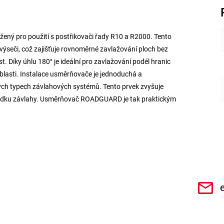
ný pro použití s postřikovači řady R10 a R2000. Tento
seči, což zajišťuje rovnoměrné zavlažování ploch bez
 Díky úhlu 180° je ideální pro zavlažování podél hranic
blasti. Instalace usměrňovače je jednoduchá a
ných typech závlahových systémů. Tento prvek zvyšuje
výsledku závlahy. Usměrňovač ROADGUARD je tak praktickým
CHe3s9Qz1TwSQaktx4ybLOQ/videos