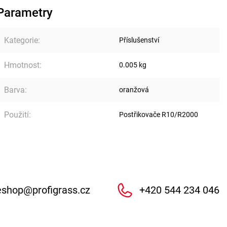
Parametry
Kategorie
:
Příslušenství
Hmotnost
:
0.005 kg
Barva
:
oranžová
Použití
:
Postřikovače R10/R2000
eshop
@
profigrass.cz
+420 544 234 046