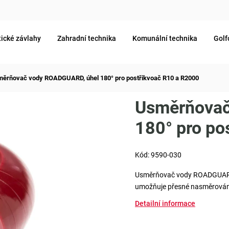
ické závlahy
Zahradní technika
Komunální technika
Golf
ěrňovač vody ROADGUARD, úhel 180° pro postřikvoač R10 a R2000
Usměrňovač
180° pro po
Kód:
9590-030
Usměrňovač vody ROADGUARD s
umožňuje přesné nasměrování
Detailní informace