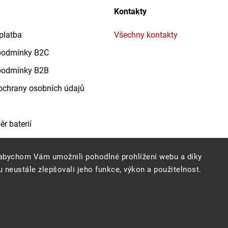
Kontakty
platba
Všechny kontakty
podmínky B2C
podmínky B2B
chrany osobních údajů
r baterií
abychom Vám umožnili pohodlné prohlížení webu a díky
 neustále zlepšovali jeho funkce, výkon a použitelnost.
Copyright 2026
Profigrass.cz
. Všechna práva vyhrazena.
Grafický návrh vytvořil a nakódoval
Shoptak.cz