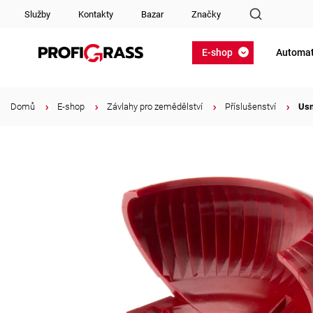
Služby
Kontakty
Bazar
Značky
E-shop
Automat
Domů
/
E-shop
/
Závlahy pro zemědělství
/
Příslušenství
/
Usm