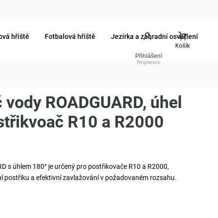
ová hřiště
Fotbalová hřiště
Jezírka a zahradní osvětlení
Přihlášení
 vody ROADGUARD, úhel
střikvoač R10 a R2000
 úhlem 180° je určený pro postřikovače R10 a R2000,
 postřiku a efektivní zavlažování v požadovaném rozsahu.