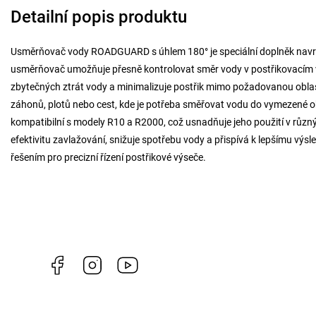
Detailní popis produktu
Usměrňovač vody ROADGUARD s úhlem 180° je speciální doplněk navrže
usměrňovač umožňuje přesně kontrolovat směr vody v postřikovacím vý
zbytečných ztrát vody a minimalizuje postřik mimo požadovanou oblast.
záhonů, plotů nebo cest, kde je potřeba směřovat vodu do vymezené o
kompatibilní s modely R10 a R2000, což usnadňuje jeho použití v růz
efektivitu zavlažování, snižuje spotřebu vody a přispívá k lepšímu 
řešením pro precizní řízení postřikové výseče.
Facebook
Instagram
https://www.youtube.com/channel/U