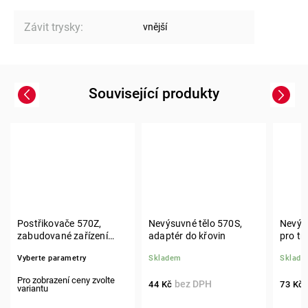
Závit trysky
:
vnější
Související produkty
Previous
Next
Postřikovače 570Z,
Nevýsuvné tělo 570S,
Nevýs
zabudované zařízení
adaptér do křovin
pro tr
COM, XF, PR
570Z, 
Vyberte parametry
Skladem
Sklade
44 Kč
73 Kč