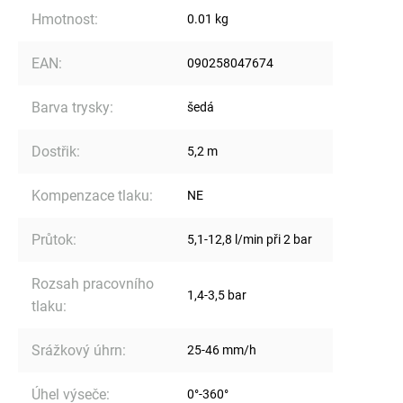
Hmotnost
:
0.01 kg
EAN
:
090258047674
Barva trysky
:
šedá
Dostřik
:
5,2 m
Kompenzace tlaku
:
NE
Průtok
:
5,1-12,8 l/min při 2 bar
Rozsah pracovního
1,4-3,5 bar
tlaku
:
Srážkový úhrn
:
25-46 mm/h
Úhel výseče
:
0°-360°