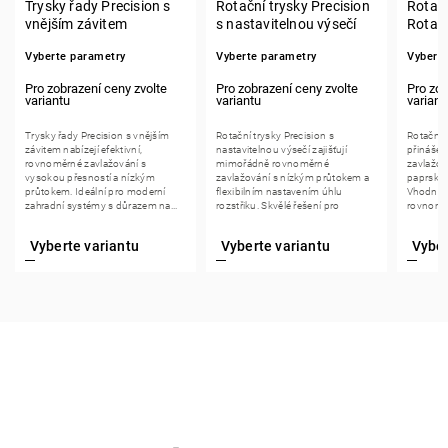
Trysky řady Precision s
Rotační trysky Precision
Rotačn
vnějším závitem
s nastavitelnou výsečí
Rotat
Vyberte parametry
Vyberte parametry
Vybert
Trysky řady Precision s vnějším
Rotační trysky Precision s
Rotační 
závitem nabízejí efektivní,
nastavitelnou výsečí zajišťují
přinášejí
rovnoměrné zavlažování s
mimořádně rovnoměrné
zavlažov
vysokou přesností a nízkým
zavlažování s nízkým průtokem a
paprsků
průtokem. Ideální pro moderní
flexibilním nastavením úhlu
Vhodné p
zahradní systémy s důrazem na...
rozstřiku. Skvělé řešení pro
rovnoměr
úsporné a...