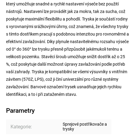
který umožňuje snadné a rychlé nastavení výseče bez použití
nástrojů. Nastavení lze provádět jak za mokra, tak za sucha, což
poskytuje maximální flexibilitu a pohodlí. Tryska je součástí rodiny
s vyrovnanými srážkovými úhrny, což znamená, že všechny trysky
s tímto dostřikem pracují s podobnou intenzitou pro rovnoměrné a
efektivní zavlažování. Díky plynule nastavitelnému rozsahu výseče
od 0° do 360° lze trysku přesně přizpůsobit jakémukoli terénu a
velikosti pozemku. Stavěcí šroub umožňuje snížit dostřik až o 25
%, což poskytuje další možnost úpravy zavlažování podle potřeb
vaší zahrady. Tryska je kompatibilní se všemi výsuvníky s vnitřním
závitem (570Z, LPS), což ji činí univerzální pro různé systémy
zavlažování. Barvové označení trysek usnadňuje jejich rychlou
identifikaci, a to i při zataženém stavu.
Parametry
Sprejové postřikovače a
Kategorie
:
trysky