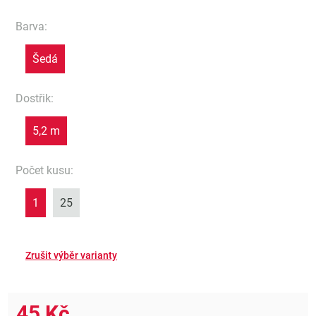
Barva
:
Šedá
Dostřik
:
5,2 m
Počet kusu
:
1
25
45 Kč