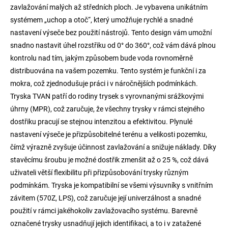
zavlažování malých až středních ploch. Je vybavena unikátním
systémem „uchop a otoč“, který umožňuje rychlé a snadné
nastavení výseče bez použití nástrojů. Tento design vám umožní
snadno nastavit úhel rozstřiku od 0° do 360°, což vám dává plnou
kontrolu nad tím, jakým způsobem bude voda rovnoměrně
distribuována na vašem pozemku. Tento systém je funkční i za
mokra, což zjednodušuje práci i v náročnějších podmínkách.
Tryska TVAN patří do rodiny trysek s vyrovnanými srážkovými
úhrny (MPR), což zaručuje, že všechny trysky v rámci stejného
dostřiku pracují se stejnou intenzitou a efektivitou. Plynulé
nastavení výseče je přizpůsobitelné terénu a velikosti pozemku,
čímž výrazně zvyšuje účinnost zavlažování a snižuje náklady. Díky
stavěcímu šroubu je možné dostřik zmenšit až o 25 %, což dává
uživateli větší flexibilitu při přizpůsobování trysky různým
podmínkám. Tryska je kompatibilní se všemi výsuvníky s vnitřním
závitem (570Z, LPS), což zaručuje její univerzálnost a snadné
použití v rámci jakéhokoliv zavlažovacího systému. Barevně
označené trysky usnadňují jejich identifikaci, a to i v zatažené