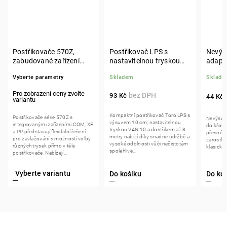
Postřikovače 570Z,
Postřikovač LPS s
Nevýsu
zabudované zařízení
nastavitelnou tryskou
adapté
COM, XF, PR
VAN 10, výsuv 10 cm
Vyberte parametry
Skladem
Sklade
93 Kč
44 Kč
Kompaktní postřikovač Toro LPS s
Postřikovače série 570Z s
Nevýsuvn
výsuvem 10 cm, nastavitelnou
integrovanými zařízeními COM, XF
do křovin
tryskou VAN 10 a dostřikem až 3
a PR představují flexibilní řešení
přesné z
metry nabízí díky snadné údržbě a
pro zavlažování s možností volby
zarostlý
vysoké odolnosti vůči nečistotám
různých trysek přímo v těle
klasické
spolehlivé...
postřikovače. Nabízejí...
Do košíku
Do ko