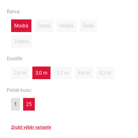
Barva
:
Modrá
Černá
Hnědá
Šedá
Zelená
Dostřik
:
2,4 m
3,0 m
3,7 m
4,6 m
5,2 m
Počet kusu
:
1
25