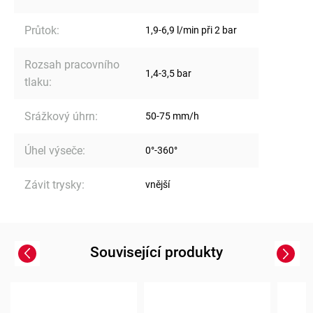
Průtok
:
1,9-6,9 l/min při 2 bar
Rozsah pracovního
1,4-3,5 bar
tlaku
:
Srážkový úhrn
:
50-75 mm/h
Úhel výseče
:
0°-360°
Závit trysky
:
vnější
Související produkty
Previous
Next