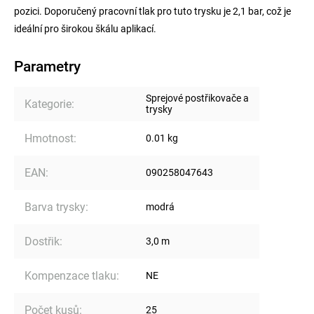
pozici. Doporučený pracovní tlak pro tuto trysku je 2,1 bar, což je
ideální pro širokou škálu aplikací.
Parametry
Sprejové postřikovače a
Kategorie
:
trysky
Hmotnost
:
0.01 kg
EAN
:
090258047643
Barva trysky
:
modrá
Dostřik
:
3,0 m
Kompenzace tlaku
:
NE
Počet kusů
:
25