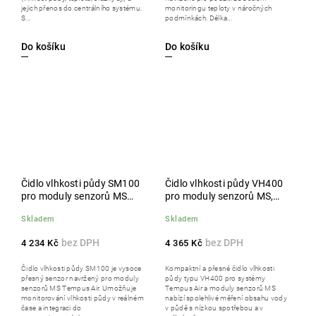
jejich přenos do centrálního systému.
monitoringu teploty v náročných
S...
podmínkách. Délka...
Do košíku
Do košíku
Čidlo vlhkosti půdy SM100
Čidlo vlhkosti půdy VH400
pro moduly senzorů MS
pro moduly senzorů MS,
Tempus Air
Tempus Air MS
Skladem
Skladem
4 234 Kč
4 365 Kč
Čidlo vlhkosti půdy SM100 je vysoce
Kompaktní a přesné čidlo vlhkosti
přesný senzor navržený pro moduly
půdy typu VH400 pro systémy
senzorů MS Tempus Air. Umožňuje
Tempus Air a moduly senzorů MS
monitorování vlhkosti půdy v reálném
nabízí spolehlivé měření obsahu vody
čase a integraci do
v půdě s nízkou spotřebou a v