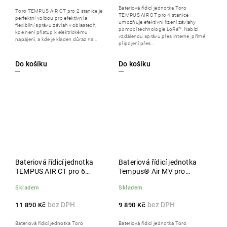
Bateriová řídicí jednotka Toro
Toro TEMPUS AIR CT pro 2 stanice je
TEMPUS AIR CT pro 4 stanice
perfektní volbou pro efektivní a
umožňuje efektivní řízení závlahy
flexibilní správu závlah v oblastech,
pomocí technologie LoRa™. Nabízí
kde není přístup k elektrickému
vzdálenou správu přes interne, přímé
napájení, a kde je kladen důraz na...
připojení přes...
Do košíku
Do košíku
Bateriová řídicí jednotka
Bateriová řídicí jednotka
TEMPUS AIR CT pro 6
Tempus® Air MV pro
stanic, LoRa BT připojení
ovládání 1 hlavního ventilu,
Skladem
Skladem
připojení přes LoRa
11 890 Kč
9 890 Kč
Bateriová řídicí jednotka Toro
Bateriová řídicí jednotka Toro