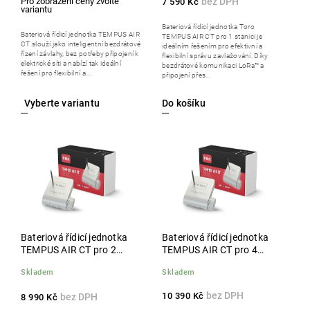
7 590 Kč
Bateriová řídicí jednotka Toro
Bateriová řídicí jednotka TEMPUS AIR
TEMPUS AIR CT pro 1 stanici je
CT slouží jako inteligentní bezdrátové
ideálním řešením pro efektivní a
řízení závlahy, bez potřeby připojení k
flexibilní správu zavlažování. Díky
elektrické síti a nabízí tak ideální
bezdrátové komunikaci LoRa™ a
řešení pro flexibilní a...
připojení přes...
Do košíku
Bateriová řídicí jednotka
Bateriová řídicí jednotka
TEMPUS AIR CT pro 2
TEMPUS AIR CT pro 4
stanice, LoRa BT připojení
stanice, LoRa BT připojení
Skladem
Skladem
10 390 Kč
8 990 Kč