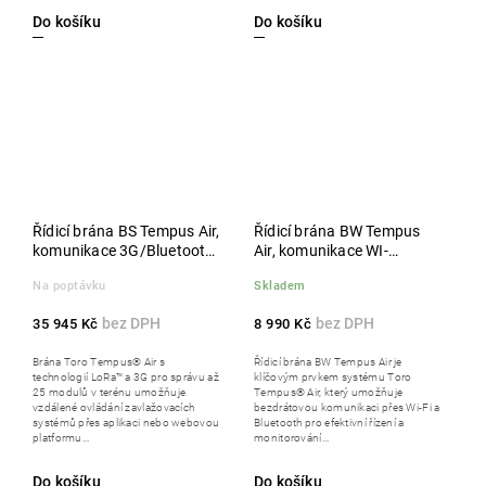
Do košíku
Do košíku
Řídicí brána BS Tempus Air,
Řídicí brána BW Tempus
komunikace 3G/Bluetooth
Air, komunikace WI-
lokálně
FI/Bluetooth lokálně
Na poptávku
Skladem
35 945 Kč
8 990 Kč
Brána Toro Tempus® Air s
Řídicí brána BW Tempus Air je
technologií LoRa™ a 3G pro správu až
klíčovým prvkem systému Toro
25 modulů v terénu umožňuje
Tempus® Air, který umožňuje
vzdálené ovládání zavlažovacích
bezdrátovou komunikaci přes Wi-Fi a
systémů přes aplikaci nebo webovou
Bluetooth pro efektivní řízení a
platformu...
monitorování...
Do košíku
Do košíku