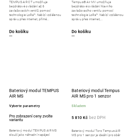
TEMPUS AIR CT umožňuje
Tempus® Air MV umožňuje
bezdrátové ovládání až 6
bezdrátové ovládání hlavního
zavlažovacích ventilů pomocí
zavlažovacího ventilu pomocí
technologie LoRa™. Nabízí vzdálenou
technologie LoRa™. Nabízí vzdálenou
správu přes internet, přímé...
správu přes internet,...
Do košíku
Do košíku
Bateriový modul TEMPUS
Bateriový modul Tempus
AIR MS
AIR MS pro 1 senzor
Vyberte parametry
Skladem
5 810 Kč
Bateriový modul TEMPUS AIR MS
Bateriový modul Toro Tempus AIR
slouží jako náhradní napájecí
MS pro 1 senzor je ideální pro sběr