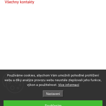
Všechny kontakty
Používáme cookies, abychom Vám umožnili pohodlné prohlížení
webu a díky analýze provozu webu neustále zlepšovali jeho funkce,
výkon a použitelnost.
Více informací
Copyright 2026
Profigrass.cz
. Všechna práva vyhrazena.
Nastavení
Grafický návrh vytvořil a nakódoval
Shoptak.cz
Souhlasím