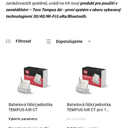
zavlažovacích systémů, uvádí na trh nový
produkt pro použití v
zemědělství
–
Toro Tempus Air - první systém v oboru vybavený
technologiemi 3G/4G/Wi-Fi/LoRa/Bluetooth.
Doporučujeme
Nejlevnější
Nejdražší
Nejprodávanější
Abecedně
Bateriová řídicí jednotka
Bateriová řídicí jednotka
TEMPUS AIR CT
TEMPUS AIR CT pro 1
stanici, LoRa BT připojení
Vyberte parametry
Na poptávku