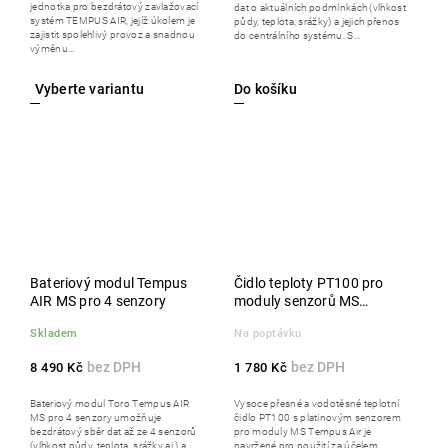
jednotka pro bezdrátový zavlažovací
dat o aktuálních podmínkách (vlhkost
systém TEMPUS AIR, jejíž úkolem je
půdy, teplota, srážky) a jejich přenos
zajistit spolehlivý provoz a snadnou
do centrálního systému. S...
výměnu...
Do košíku
Bateriový modul Tempus
Čidlo teploty PT100 pro
AIR MS pro 4 senzory
moduly senzorů MS
Tempus Air
Skladem
Na poptávku
8 490 Kč
1 780 Kč
Bateriový modul Toro Tempus AIR
Vysoce přesné a vodotěsné teplotní
MS pro 4 senzory umožňuje
čidlo PT100 s platinovým senzorem
bezdrátový sběr dat až ze 4 senzorů
pro moduly MS Tempus Air je
(vlhkost půdy, teplota, srážky aj.) a
navržené pro použití za účelem