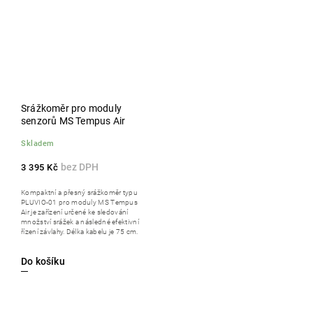
Srážkoměr pro moduly
senzorů MS Tempus Air
Skladem
3 395 Kč
Kompaktní a přesný srážkoměr typu
PLUVIO-01 pro moduly MS Tempus
Air je zařízení určené ke sledování
množství srážek a následné efektivní
řízení závlahy. Délka kabelu je 75 cm.
Do košíku