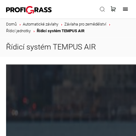
Domů
/
Automatické závlahy
/
Závlaha pro zemědělství
/
Řídicí jednotky
/
Řídicí systém TEMPUS AIR
Řídicí systém TEMPUS AIR