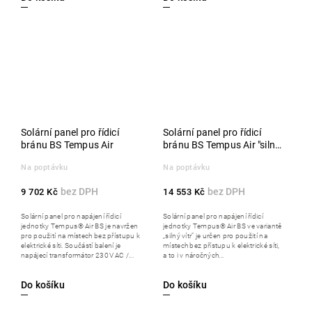
Solární panel pro řídicí
Solární panel pro řídicí
bránu BS Tempus Air
bránu BS Tempus Air "silný
vítr"
Na poptávku
Na poptávku
9 702 Kč
14 553 Kč
Solární panel pro napájení řídicí
Solární panel pro napájení řídicí
jednotky Tempus® Air BS je navržen
jednotky Tempus® Air BS ve variantě
pro použití na místech bez přístupu k
„silný vítr“ je určen pro použití na
elektrické síti. Součástí balení je
místech bez přístupu k elektrické síti,
napájecí transformátor 230 V AC /...
a to i v náročných...
Do košíku
Do košíku