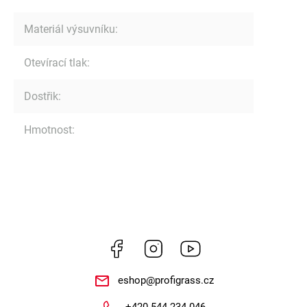
Materiál výsuvníku
:
Otevírací tlak
:
Dostřik
:
Hmotnost
:
Facebook
Instagram
https://www.youtube.
eshop
@
profigrass.cz
+420 544 234 046