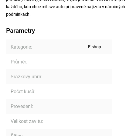
každého, kdo chce mít své auto připravené na jízdu v náročných
podmínkách.
Parametry
Kategorie
:
E-shop
Průměr
:
Srážkový úhrn
:
Počet kusů
:
Provedení
:
Velikost zavitu
: