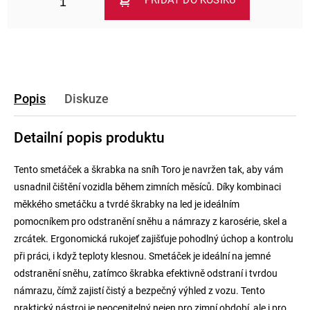
PŘIDAT DO KOŠÍKU
Popis
Diskuze
Detailní popis produktu
Tento smetáček a škrabka na sníh Toro je navržen tak, aby vám
usnadnil čištění vozidla během zimních měsíců. Díky kombinaci
měkkého smetáčku a tvrdé škrabky na led je ideálním
pomocníkem pro odstranění sněhu a námrazy z karosérie, skel a
zrcátek. Ergonomická rukojeť zajišťuje pohodlný úchop a kontrolu
při práci, i když teploty klesnou. Smetáček je ideální na jemné
odstranění sněhu, zatímco škrabka efektivně odstraní i tvrdou
námrazu, čímž zajistí čistý a bezpečný výhled z vozu. Tento
praktický nástroj je neocenitelný nejen pro zimní období, ale i pro