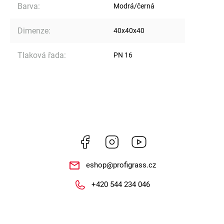
Barva
:
Modrá/černá
Dimenze
:
40x40x40
Tlaková řada
:
PN 16
Facebook
Instagram
https://www.youtube.
eshop
@
profigrass.cz
+420 544 234 046