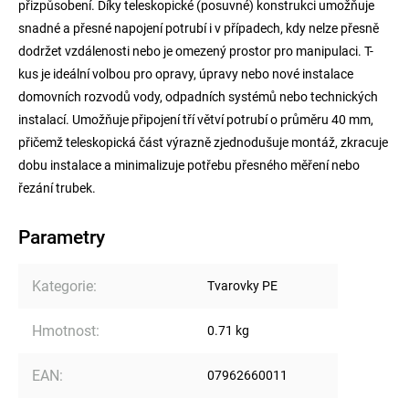
přizpůsobení. Díky teleskopické (posuvné) konstrukci umožňuje
snadné a přesné napojení potrubí i v případech, kdy nelze přesně
dodržet vzdálenosti nebo je omezený prostor pro manipulaci. T-
kus je ideální volbou pro opravy, úpravy nebo nové instalace
domovních rozvodů vody, odpadních systémů nebo technických
instalací. Umožňuje připojení tří větví potrubí o průměru 40 mm,
přičemž teleskopická část výrazně zjednodušuje montáž, zkracuje
dobu instalace a minimalizuje potřebu přesného měření nebo
řezání trubek.
Parametry
Kategorie
:
Tvarovky PE
Hmotnost
:
0.71 kg
EAN
:
07962660011