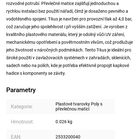
rozvodné potrubí. Převlečné matice zajišťují jednoduchou a
rychlou instalaci bez použití nářadí, čímž je dosaženo pevného a
vodotěsného spojení. T-kus je navržen pro provozní tlak až 4,0 bar,
což zaručuje jeho spolehlivost i při vyšším zatížení. Je vyroben z
kvalitního plastového materiálu, který je odolný vůči UV záření,
mechanickému opotřebení a povětrnostním vlivům, což prodlužuje
jeho životnost v náročných podmínkách. Tento T-kus je ideální pro
široké použití v zavlažovacích systémech v zahradách, sklenících,
sadech nebo na polích, kde je potřeba efektivně propojit kapkové
hadice s komponenty se závity.
Parametry
Plastové tvarovky Poly s
Kategorie
:
převlečnou maticí
Hmotnost
:
0.026 kg
EAN
:
2533200040