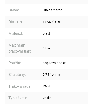
Barva
:
Hnědá/černá
Dimenze
:
16x3/4"x16
Materiál
:
plast
Maximální
4 bar
pracovní tlak
:
Použití
:
Kapková hadice
Síla stěny
:
0,75-1,4 mm
Tlaková řada
:
PN 4
Typ závitu
:
vnitřní