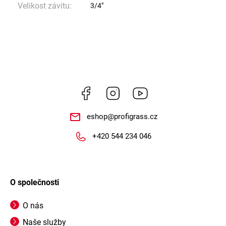
Velikost závitu
:
3/4"
Facebook
Instagram
https://www.youtube.
eshop
@
profigrass.cz
+420 544 234 046
O společnosti
O nás
Naše služby