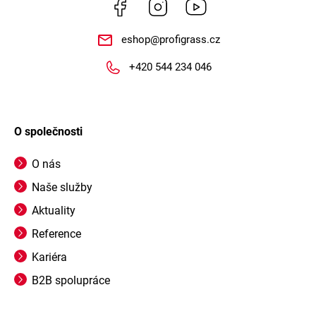
Facebook
Instagram
https://www.youtube.
eshop
@
profigrass.cz
+420 544 234 046
O společnosti
O nás
Naše služby
Aktuality
Reference
Kariéra
B2B spolupráce