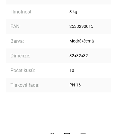
Hmotnost
:
3 kg
EAN
:
2533290015
Barva
:
Modrá/černá
Dimenze
:
32x32x32
Počet kusů
:
10
Tlaková řada
:
PN 16