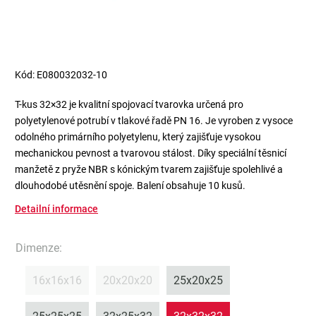
Kód:
E080032032-10
T-kus 32×32 je kvalitní spojovací tvarovka určená pro
polyetylenové potrubí v tlakové řadě PN 16. Je vyroben z vysoce
odolného primárního polyetylenu, který zajišťuje vysokou
mechanickou pevnost a tvarovou stálost. Díky speciální těsnicí
manžetě z pryže NBR s kónickým tvarem zajišťuje spolehlivé a
dlouhodobé utěsnění spoje. Balení obsahuje 10 kusů.
Detailní informace
Dimenze
:
16x16x16
20x20x20
25x20x25