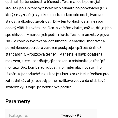
optimální průchodnosti a těsnosti. Tělo, matice i zpevňující
kroužek jsou vyrobeny z kvalitního primárního polyetylenu (PE),
který se vyznačuje vysokou mechanickou odolností, tvarovou
stálostí a dlouhou životností. Díky těmto vlastnostem je spoj
odolný vůči tlakovému zatížení a vnějším vlivům, což zajišťuje jeho
spolehlivost i v náročných podmínkách. Těsnicí manžeta z pryže
NBR je kónicky tvarovaná, což umožňuje snadnou montáž na
polyetylenové potrubí a zároveň poskytuje lepší těsnění než
standardní O-kroužková těsnění. Manžeta je navíc opatřena
mazivem, které usnadňuje její nasazení a minimalizuje tření při
montáži. Díky kombinaci robustního materiálu, inovativního
těsnění a jednoduché instalace je T-kus 32×32 ideální volbou pro
zahradní závlahy, rozvody pitné i užitkové vody a další tlakové
systémy využívající polyetylenové potrubí.
Parametry
Kategorie
:
Tvarovky PE