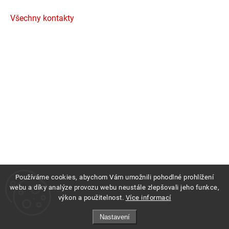
Všechny kontakty
Používáme cookies, abychom Vám umožnili pohodlné prohlížení
webu a díky analýze provozu webu neustále zlepšovali jeho funkce,
výkon a použitelnost.
Více informací
Copyright 2026
Profigrass.cz
. Všechna práva vyhrazena.
Nastavení
Grafický návrh vytvořil a nakódoval
Shoptak.cz