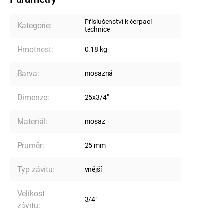
Příslušenství k čerpací
Kategorie
:
technice
Hmotnost
:
0.18 kg
Barva
:
mosazná
Dimenze
:
25x3/4"
Materiál
:
mosaz
Průměr
:
25 mm
Typ závitu
:
vnější
Velikost
3/4"
závitu
: