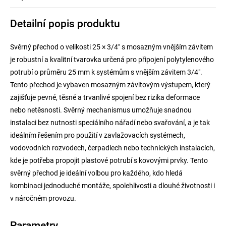
Detailní popis produktu
Svěrný přechod o velikosti 25 × 3/4" s mosazným vnějším závitem
je robustní a kvalitní tvarovka určená pro připojení polytylenového
potrubí o průměru 25 mm k systémům s vnějším závitem 3/4".
Tento přechod je vybaven mosazným závitovým výstupem, který
zajišťuje pevné, těsné a trvanlivé spojení bez rizika deformace
nebo netěsnosti. Svěrný mechanismus umožňuje snadnou
instalaci bez nutnosti speciálního nářadí nebo svařování, a je tak
ideálním řešením pro použití v zavlažovacích systémech,
vodovodních rozvodech, čerpadlech nebo technických instalacích,
kde je potřeba propojit plastové potrubí s kovovými prvky. Tento
svěrný přechod je ideální volbou pro každého, kdo hledá
kombinaci jednoduché montáže, spolehlivosti a dlouhé životnosti i
v náročném provozu.
Parametry