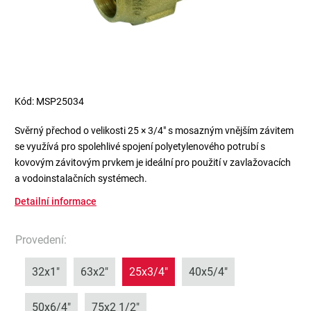
Kód:
MSP25034
Svěrný přechod o velikosti 25 × 3/4" s mosazným vnějším závitem
se využívá pro spolehlivé spojení polyetylenového potrubí s
kovovým závitovým prvkem je ideální pro použití v zavlažovacích
a vodoinstalačních systémech.
Detailní informace
Provedení
:
32x1"
63x2"
25x3/4"
40x5/4"
50x6/4"
75x2 1/2"